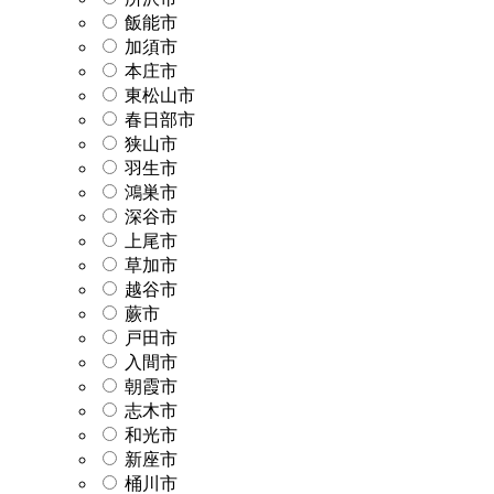
飯能市
加須市
本庄市
東松山市
春日部市
狭山市
羽生市
鴻巣市
深谷市
上尾市
草加市
越谷市
蕨市
戸田市
入間市
朝霞市
志木市
和光市
新座市
桶川市