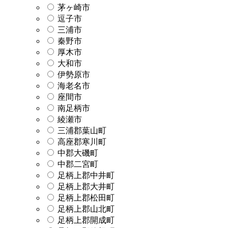
茅ヶ崎市
逗子市
三浦市
秦野市
厚木市
大和市
伊勢原市
海老名市
座間市
南足柄市
綾瀬市
三浦郡葉山町
高座郡寒川町
中郡大磯町
中郡二宮町
足柄上郡中井町
足柄上郡大井町
足柄上郡松田町
足柄上郡山北町
足柄上郡開成町