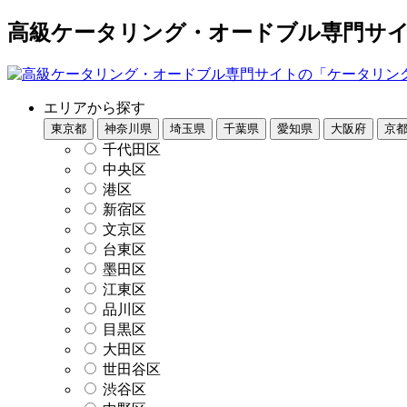
高級ケータリング・オードブル専門サイト
エリアから探す
東京都
神奈川県
埼玉県
千葉県
愛知県
大阪府
京
千代田区
中央区
港区
新宿区
文京区
台東区
墨田区
江東区
品川区
目黒区
大田区
世田谷区
渋谷区