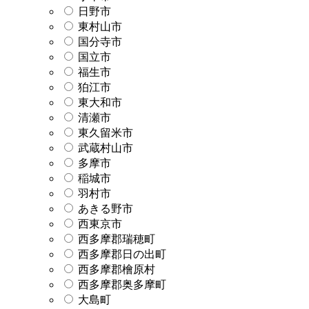
日野市
東村山市
国分寺市
国立市
福生市
狛江市
東大和市
清瀬市
東久留米市
武蔵村山市
多摩市
稲城市
羽村市
あきる野市
西東京市
西多摩郡瑞穂町
西多摩郡日の出町
西多摩郡檜原村
西多摩郡奥多摩町
大島町