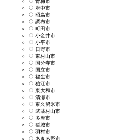
青梅市
府中市
昭島市
調布市
町田市
小金井市
小平市
日野市
東村山市
国分寺市
国立市
福生市
狛江市
東大和市
清瀬市
東久留米市
武蔵村山市
多摩市
稲城市
羽村市
あきる野市