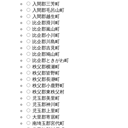
入間郡三芳町
入間郡毛呂山町
入間郡越生町
比企郡滑川町
比企郡嵐山町
比企郡小川町
比企郡川島町
比企郡吉見町
比企郡鳩山町
比企郡ときがわ町
秩父郡横瀬町
秩父郡皆野町
秩父郡長瀞町
秩父郡小鹿野町
秩父郡東秩父村
児玉郡美里町
児玉郡神川町
児玉郡上里町
大里郡寄居町
南埼玉郡宮代町