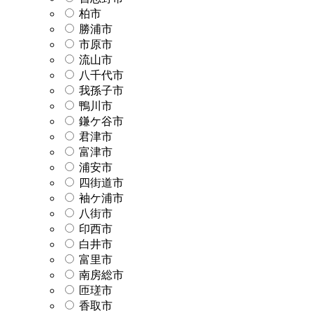
柏市
勝浦市
市原市
流山市
八千代市
我孫子市
鴨川市
鎌ケ谷市
君津市
富津市
浦安市
四街道市
袖ケ浦市
八街市
印西市
白井市
富里市
南房総市
匝瑳市
香取市