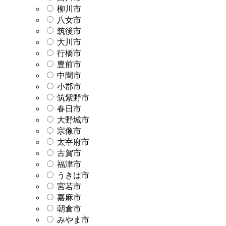
柳川市
八女市
筑後市
大川市
行橋市
豊前市
中間市
小郡市
筑紫野市
春日市
大野城市
宗像市
太宰府市
古賀市
福津市
うきは市
宮若市
嘉麻市
朝倉市
みやま市