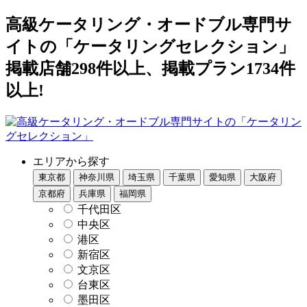
高級ケータリング・オードブル専門サ
イトの「ケータリングセレクション」
掲載店舗298件以上、掲載プラン1734件
以上!
エリアから探す
東京都
神奈川県
埼玉県
千葉県
愛知県
大阪府
京都府
兵庫県
福岡県
千代田区
中央区
港区
新宿区
文京区
台東区
墨田区