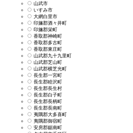
山武市
いすみ市
大網白里市
印旛郡酒々井町
印旛郡栄町
香取郡神崎町
香取郡多古町
香取郡東庄町
山武郡九十九里町
山武郡芝山町
山武郡横芝光町
長生郡一宮町
長生郡睦沢町
長生郡長生村
長生郡白子町
長生郡長柄町
長生郡長南町
夷隅郡大多喜町
夷隅郡御宿町
安房郡鋸南町