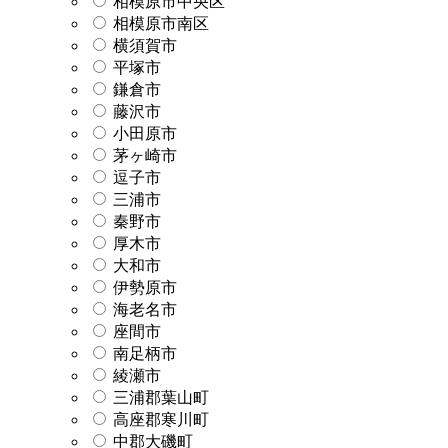
相模原市中央区
相模原市南区
横須賀市
平塚市
鎌倉市
藤沢市
小田原市
茅ヶ崎市
逗子市
三浦市
秦野市
厚木市
大和市
伊勢原市
海老名市
座間市
南足柄市
綾瀬市
三浦郡葉山町
高座郡寒川町
中郡大磯町