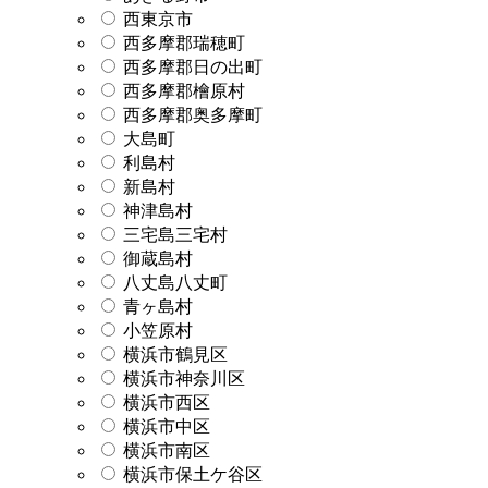
西東京市
西多摩郡瑞穂町
西多摩郡日の出町
西多摩郡檜原村
西多摩郡奥多摩町
大島町
利島村
新島村
神津島村
三宅島三宅村
御蔵島村
八丈島八丈町
青ヶ島村
小笠原村
横浜市鶴見区
横浜市神奈川区
横浜市西区
横浜市中区
横浜市南区
横浜市保土ケ谷区