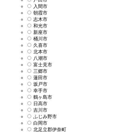
入間市
朝霞市
志木市
和光市
新座市
桶川市
久喜市
北本市
八潮市
富士見市
三郷市
蓮田市
坂戸市
幸手市
鶴ヶ島市
日高市
吉川市
ふじみ野市
白岡市
北足立郡伊奈町