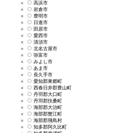
高浜市
岩倉市
豊明市
日進市
田原市
愛西市
清須市
北名古屋市
弥富市
みよし市
あま市
長久手市
愛知郡東郷町
西春日井郡豊山町
丹羽郡大口町
丹羽郡扶桑町
海部郡大治町
海部郡蟹江町
海部郡飛島村
知多郡阿久比町