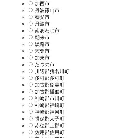
加西市
丹波篠山市
養父市
丹波市
南あわじ市
朝来市
淡路市
宍粟市
加東市
たつの市
川辺郡猪名川町
多可郡多可町
加古郡稲美町
加古郡播磨町
神崎郡市川町
神崎郡福崎町
神崎郡神河町
揖保郡太子町
赤穂郡上郡町
佐用郡佐用町