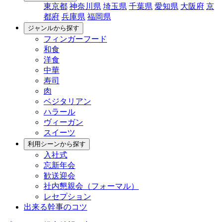
東京都
神奈川県
埼玉県
千葉県
愛知県
大阪府
京
都府
兵庫県
福岡県
ジャンルから探す
フィンガーフード
和食
洋食
中華
寿司
肉
ベジタリアン
ハラール
ヴィーガン
スイーツ
利用シーンから探す
入社式
忘新年会
歓送迎会
社内懇親会（フォーマル）
レセプション
出来る幹事のコツ