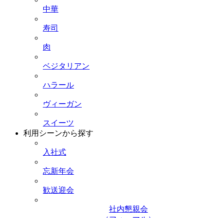
中華
寿司
肉
ベジタリアン
ハラール
ヴィーガン
スイーツ
利用シーンから探す
入社式
忘新年会
歓送迎会
社内懇親会