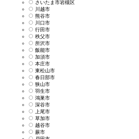
さいたま市岩槻区
川越市
熊谷市
川口市
行田市
秩父市
所沢市
飯能市
加須市
本庄市
東松山市
春日部市
狭山市
羽生市
鴻巣市
深谷市
上尾市
草加市
越谷市
蕨市
戸田市