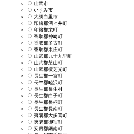
山武市
いすみ市
大網白里市
印旛郡酒々井町
印旛郡栄町
香取郡神崎町
香取郡多古町
香取郡東庄町
山武郡九十九里町
山武郡芝山町
山武郡横芝光町
長生郡一宮町
長生郡睦沢町
長生郡長生村
長生郡白子町
長生郡長柄町
長生郡長南町
夷隅郡大多喜町
夷隅郡御宿町
安房郡鋸南町