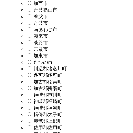
加西市
丹波篠山市
養父市
丹波市
南あわじ市
朝来市
淡路市
宍粟市
加東市
たつの市
川辺郡猪名川町
多可郡多可町
加古郡稲美町
加古郡播磨町
神崎郡市川町
神崎郡福崎町
神崎郡神河町
揖保郡太子町
赤穂郡上郡町
佐用郡佐用町