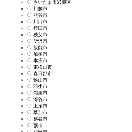
さいたま市岩槻区
川越市
熊谷市
川口市
行田市
秩父市
所沢市
飯能市
加須市
本庄市
東松山市
春日部市
狭山市
羽生市
鴻巣市
深谷市
上尾市
草加市
越谷市
蕨市
戸田市