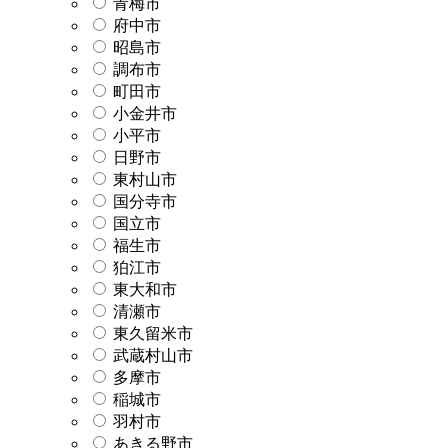
青梅市
府中市
昭島市
調布市
町田市
小金井市
小平市
日野市
東村山市
国分寺市
国立市
福生市
狛江市
東大和市
清瀬市
東久留米市
武蔵村山市
多摩市
稲城市
羽村市
あきる野市