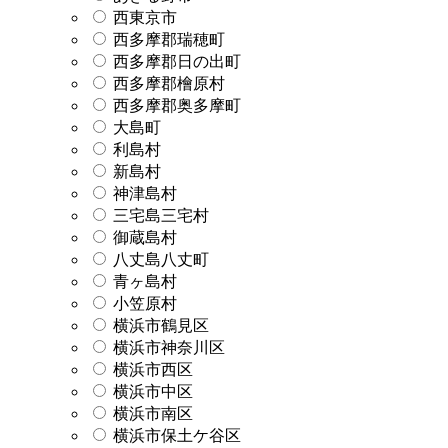
西東京市
西多摩郡瑞穂町
西多摩郡日の出町
西多摩郡檜原村
西多摩郡奥多摩町
大島町
利島村
新島村
神津島村
三宅島三宅村
御蔵島村
八丈島八丈町
青ヶ島村
小笠原村
横浜市鶴見区
横浜市神奈川区
横浜市西区
横浜市中区
横浜市南区
横浜市保土ケ谷区