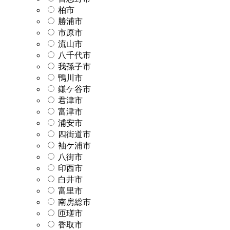
柏市
勝浦市
市原市
流山市
八千代市
我孫子市
鴨川市
鎌ケ谷市
君津市
富津市
浦安市
四街道市
袖ケ浦市
八街市
印西市
白井市
富里市
南房総市
匝瑳市
香取市