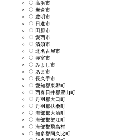
高浜市
岩倉市
豊明市
日進市
田原市
愛西市
清須市
北名古屋市
弥富市
みよし市
あま市
長久手市
愛知郡東郷町
西春日井郡豊山町
丹羽郡大口町
丹羽郡扶桑町
海部郡大治町
海部郡蟹江町
海部郡飛島村
知多郡阿久比町