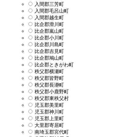
入間郡三芳町
入間郡毛呂山町
入間郡越生町
比企郡滑川町
比企郡嵐山町
比企郡小川町
比企郡川島町
比企郡吉見町
比企郡鳩山町
比企郡ときがわ町
秩父郡横瀬町
秩父郡皆野町
秩父郡長瀞町
秩父郡小鹿野町
秩父郡東秩父村
児玉郡美里町
児玉郡神川町
児玉郡上里町
大里郡寄居町
南埼玉郡宮代町