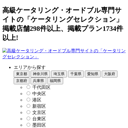
高級ケータリング・オードブル専門サ
イトの「ケータリングセレクション」
掲載店舗298件以上、掲載プラン1734件
以上!
エリアから探す
東京都
神奈川県
埼玉県
千葉県
愛知県
大阪府
京都府
兵庫県
福岡県
千代田区
中央区
港区
新宿区
文京区
台東区
墨田区