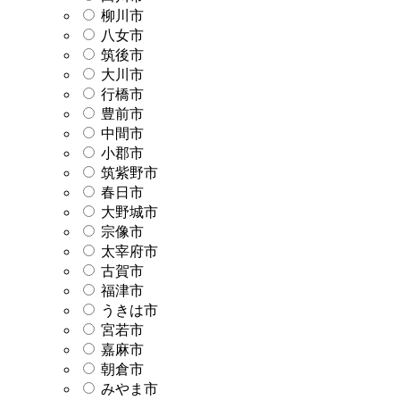
柳川市
八女市
筑後市
大川市
行橋市
豊前市
中間市
小郡市
筑紫野市
春日市
大野城市
宗像市
太宰府市
古賀市
福津市
うきは市
宮若市
嘉麻市
朝倉市
みやま市