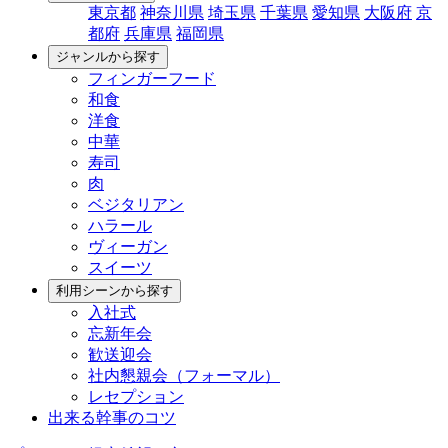
東京都
神奈川県
埼玉県
千葉県
愛知県
大阪府
京
都府
兵庫県
福岡県
ジャンルから探す
フィンガーフード
和食
洋食
中華
寿司
肉
ベジタリアン
ハラール
ヴィーガン
スイーツ
利用シーンから探す
入社式
忘新年会
歓送迎会
社内懇親会（フォーマル）
レセプション
出来る幹事のコツ