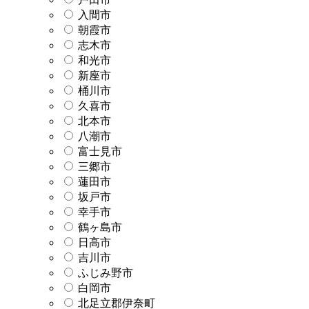
入間市
朝霞市
志木市
和光市
新座市
桶川市
久喜市
北本市
八潮市
富士見市
三郷市
蓮田市
坂戸市
幸手市
鶴ヶ島市
日高市
吉川市
ふじみ野市
白岡市
北足立郡伊奈町