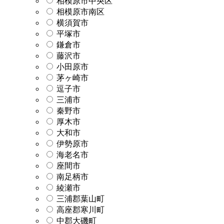
相模原市中央区
相模原市南区
横須賀市
平塚市
鎌倉市
藤沢市
小田原市
茅ヶ崎市
逗子市
三浦市
秦野市
厚木市
大和市
伊勢原市
海老名市
座間市
南足柄市
綾瀬市
三浦郡葉山町
高座郡寒川町
中郡大磯町