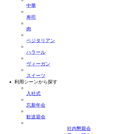
中華
寿司
肉
ベジタリアン
ハラール
ヴィーガン
スイーツ
利用シーンから探す
入社式
忘新年会
歓送迎会
社内懇親会