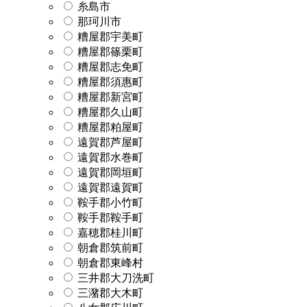
糸島市
那珂川市
糟屋郡宇美町
糟屋郡篠栗町
糟屋郡志免町
糟屋郡須惠町
糟屋郡新宮町
糟屋郡久山町
糟屋郡粕屋町
遠賀郡芦屋町
遠賀郡水巻町
遠賀郡岡垣町
遠賀郡遠賀町
鞍手郡小竹町
鞍手郡鞍手町
嘉穂郡桂川町
朝倉郡筑前町
朝倉郡東峰村
三井郡大刀洗町
三潴郡大木町