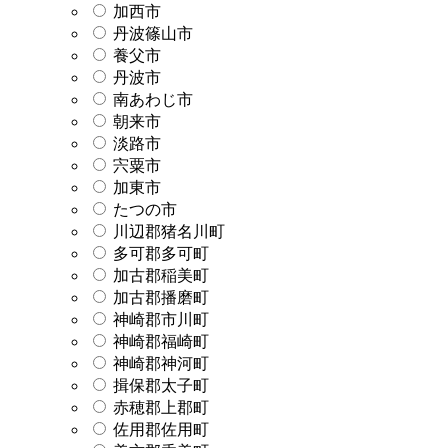
加西市
丹波篠山市
養父市
丹波市
南あわじ市
朝来市
淡路市
宍粟市
加東市
たつの市
川辺郡猪名川町
多可郡多可町
加古郡稲美町
加古郡播磨町
神崎郡市川町
神崎郡福崎町
神崎郡神河町
揖保郡太子町
赤穂郡上郡町
佐用郡佐用町