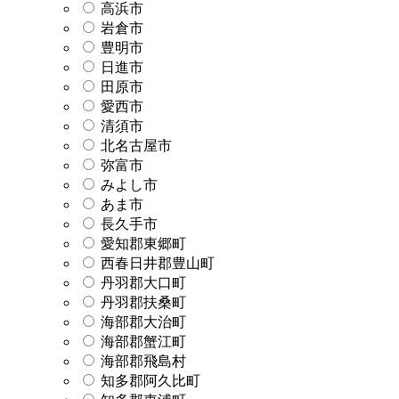
高浜市
岩倉市
豊明市
日進市
田原市
愛西市
清須市
北名古屋市
弥富市
みよし市
あま市
長久手市
愛知郡東郷町
西春日井郡豊山町
丹羽郡大口町
丹羽郡扶桑町
海部郡大治町
海部郡蟹江町
海部郡飛島村
知多郡阿久比町