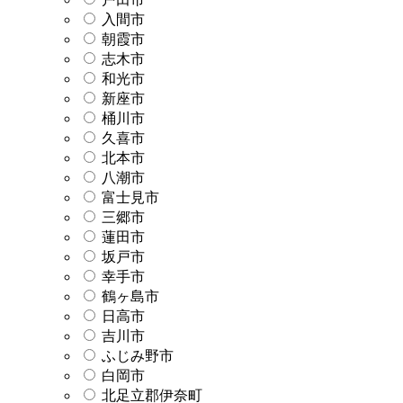
入間市
朝霞市
志木市
和光市
新座市
桶川市
久喜市
北本市
八潮市
富士見市
三郷市
蓮田市
坂戸市
幸手市
鶴ヶ島市
日高市
吉川市
ふじみ野市
白岡市
北足立郡伊奈町