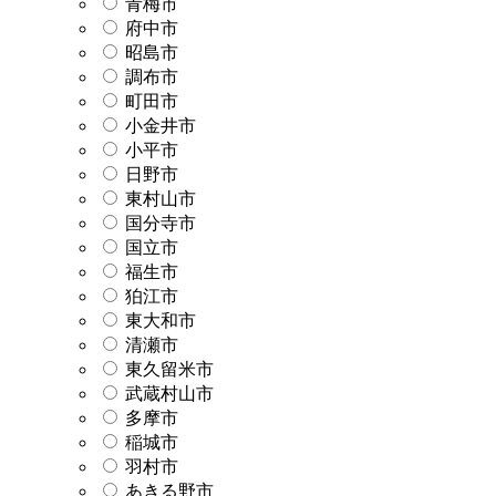
青梅市
府中市
昭島市
調布市
町田市
小金井市
小平市
日野市
東村山市
国分寺市
国立市
福生市
狛江市
東大和市
清瀬市
東久留米市
武蔵村山市
多摩市
稲城市
羽村市
あきる野市