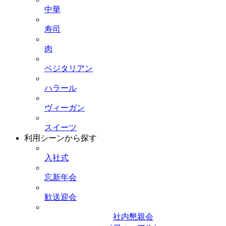
中華
寿司
肉
ベジタリアン
ハラール
ヴィーガン
スイーツ
利用シーンから探す
入社式
忘新年会
歓送迎会
社内懇親会