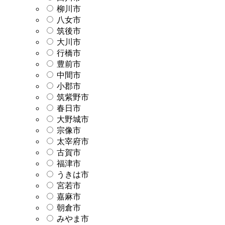
柳川市
八女市
筑後市
大川市
行橋市
豊前市
中間市
小郡市
筑紫野市
春日市
大野城市
宗像市
太宰府市
古賀市
福津市
うきは市
宮若市
嘉麻市
朝倉市
みやま市