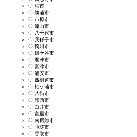
柏市
勝浦市
市原市
流山市
八千代市
我孫子市
鴨川市
鎌ケ谷市
君津市
富津市
浦安市
四街道市
袖ケ浦市
八街市
印西市
白井市
富里市
南房総市
匝瑳市
香取市