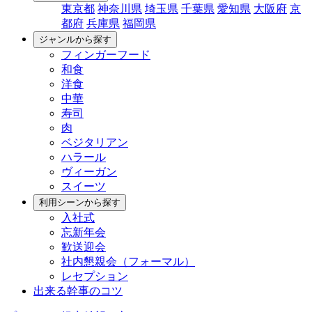
東京都
神奈川県
埼玉県
千葉県
愛知県
大阪府
京
都府
兵庫県
福岡県
ジャンルから探す
フィンガーフード
和食
洋食
中華
寿司
肉
ベジタリアン
ハラール
ヴィーガン
スイーツ
利用シーンから探す
入社式
忘新年会
歓送迎会
社内懇親会（フォーマル）
レセプション
出来る幹事のコツ