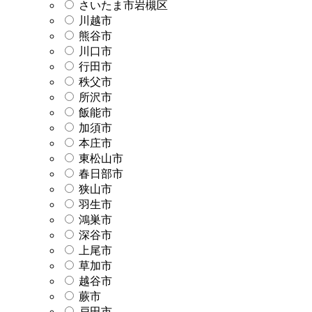
さいたま市岩槻区
川越市
熊谷市
川口市
行田市
秩父市
所沢市
飯能市
加須市
本庄市
東松山市
春日部市
狭山市
羽生市
鴻巣市
深谷市
上尾市
草加市
越谷市
蕨市
戸田市