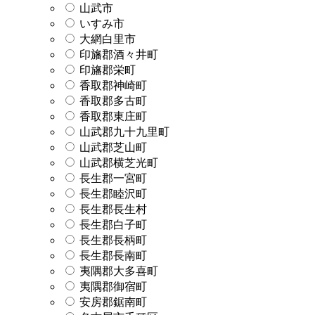
山武市
いすみ市
大網白里市
印旛郡酒々井町
印旛郡栄町
香取郡神崎町
香取郡多古町
香取郡東庄町
山武郡九十九里町
山武郡芝山町
山武郡横芝光町
長生郡一宮町
長生郡睦沢町
長生郡長生村
長生郡白子町
長生郡長柄町
長生郡長南町
夷隅郡大多喜町
夷隅郡御宿町
安房郡鋸南町