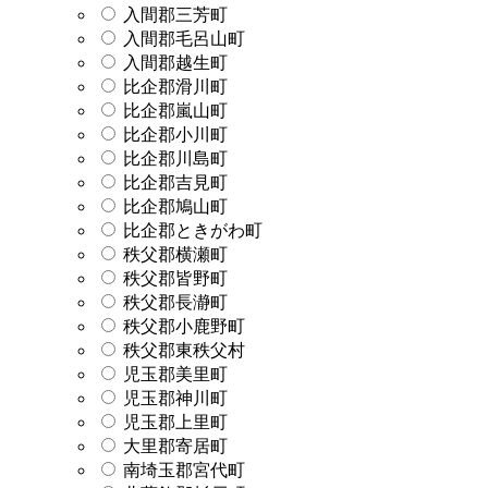
入間郡三芳町
入間郡毛呂山町
入間郡越生町
比企郡滑川町
比企郡嵐山町
比企郡小川町
比企郡川島町
比企郡吉見町
比企郡鳩山町
比企郡ときがわ町
秩父郡横瀬町
秩父郡皆野町
秩父郡長瀞町
秩父郡小鹿野町
秩父郡東秩父村
児玉郡美里町
児玉郡神川町
児玉郡上里町
大里郡寄居町
南埼玉郡宮代町