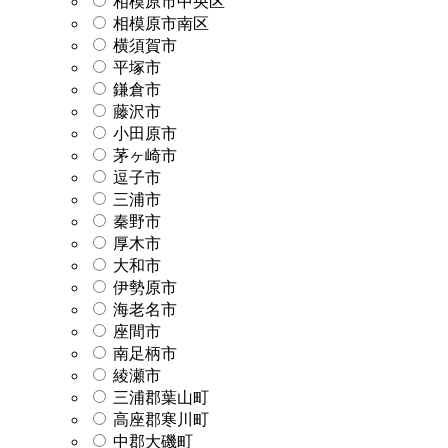
相模原市中央区
相模原市南区
横須賀市
平塚市
鎌倉市
藤沢市
小田原市
茅ヶ崎市
逗子市
三浦市
秦野市
厚木市
大和市
伊勢原市
海老名市
座間市
南足柄市
綾瀬市
三浦郡葉山町
高座郡寒川町
中郡大磯町