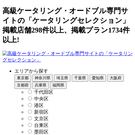
高級ケータリング・オードブル専門サ
イトの「ケータリングセレクション」
掲載店舗298件以上、掲載プラン1734件
以上!
エリアから探す
東京都
神奈川県
埼玉県
千葉県
愛知県
大阪府
京都府
兵庫県
福岡県
千代田区
中央区
港区
新宿区
文京区
台東区
墨田区