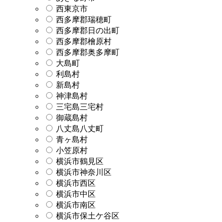
西東京市
西多摩郡瑞穂町
西多摩郡日の出町
西多摩郡檜原村
西多摩郡奥多摩町
大島町
利島村
新島村
神津島村
三宅島三宅村
御蔵島村
八丈島八丈町
青ヶ島村
小笠原村
横浜市鶴見区
横浜市神奈川区
横浜市西区
横浜市中区
横浜市南区
横浜市保土ケ谷区