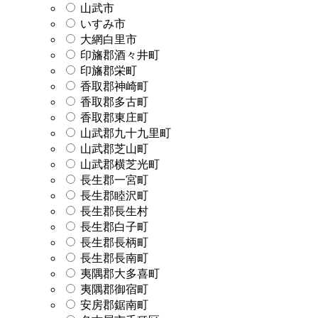
山武市
いすみ市
大網白里市
印旛郡酒々井町
印旛郡栄町
香取郡神崎町
香取郡多古町
香取郡東庄町
山武郡九十九里町
山武郡芝山町
山武郡横芝光町
長生郡一宮町
長生郡睦沢町
長生郡長生村
長生郡白子町
長生郡長柄町
長生郡長南町
夷隅郡大多喜町
夷隅郡御宿町
安房郡鋸南町