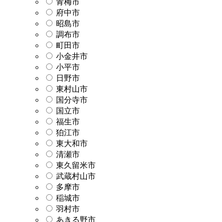
青梅市
府中市
昭島市
調布市
町田市
小金井市
小平市
日野市
東村山市
国分寺市
国立市
福生市
狛江市
東大和市
清瀬市
東久留米市
武蔵村山市
多摩市
稲城市
羽村市
あきる野市