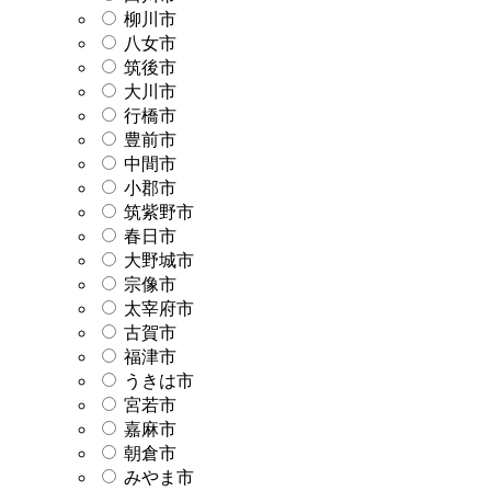
柳川市
八女市
筑後市
大川市
行橋市
豊前市
中間市
小郡市
筑紫野市
春日市
大野城市
宗像市
太宰府市
古賀市
福津市
うきは市
宮若市
嘉麻市
朝倉市
みやま市