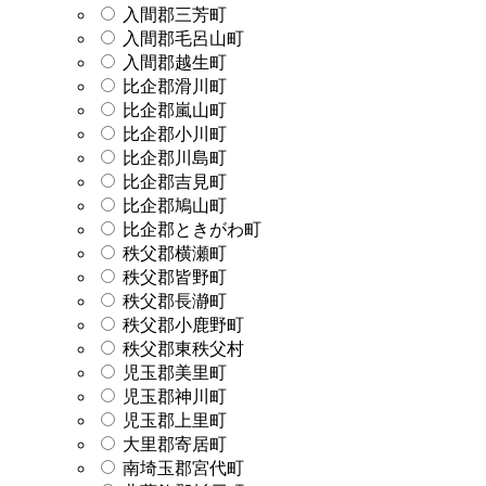
入間郡三芳町
入間郡毛呂山町
入間郡越生町
比企郡滑川町
比企郡嵐山町
比企郡小川町
比企郡川島町
比企郡吉見町
比企郡鳩山町
比企郡ときがわ町
秩父郡横瀬町
秩父郡皆野町
秩父郡長瀞町
秩父郡小鹿野町
秩父郡東秩父村
児玉郡美里町
児玉郡神川町
児玉郡上里町
大里郡寄居町
南埼玉郡宮代町