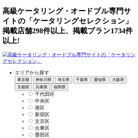
高級ケータリング・オードブル専門サ
イトの「ケータリングセレクション」
掲載店舗298件以上、掲載プラン1734件
以上!
エリアから探す
東京都
神奈川県
埼玉県
千葉県
愛知県
大阪府
京都府
兵庫県
福岡県
千代田区
中央区
港区
新宿区
文京区
台東区
墨田区