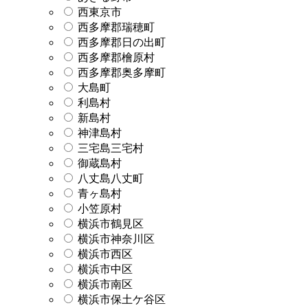
西東京市
西多摩郡瑞穂町
西多摩郡日の出町
西多摩郡檜原村
西多摩郡奥多摩町
大島町
利島村
新島村
神津島村
三宅島三宅村
御蔵島村
八丈島八丈町
青ヶ島村
小笠原村
横浜市鶴見区
横浜市神奈川区
横浜市西区
横浜市中区
横浜市南区
横浜市保土ケ谷区