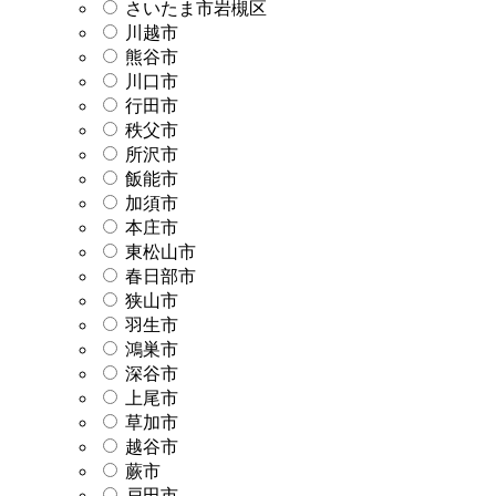
さいたま市岩槻区
川越市
熊谷市
川口市
行田市
秩父市
所沢市
飯能市
加須市
本庄市
東松山市
春日部市
狭山市
羽生市
鴻巣市
深谷市
上尾市
草加市
越谷市
蕨市
戸田市