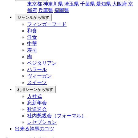
東京都
神奈川県
埼玉県
千葉県
愛知県
大阪府
京
都府
兵庫県
福岡県
ジャンルから探す
フィンガーフード
和食
洋食
中華
寿司
肉
ベジタリアン
ハラール
ヴィーガン
スイーツ
利用シーンから探す
入社式
忘新年会
歓送迎会
社内懇親会（フォーマル）
レセプション
出来る幹事のコツ