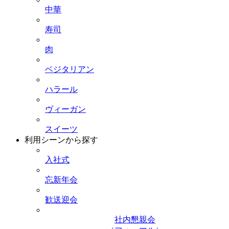
中華
寿司
肉
ベジタリアン
ハラール
ヴィーガン
スイーツ
利用シーンから探す
入社式
忘新年会
歓送迎会
社内懇親会