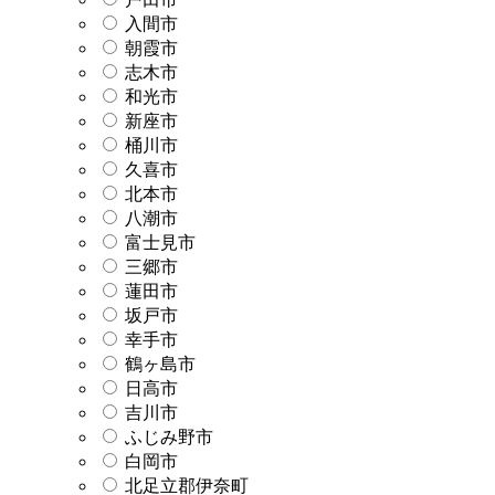
入間市
朝霞市
志木市
和光市
新座市
桶川市
久喜市
北本市
八潮市
富士見市
三郷市
蓮田市
坂戸市
幸手市
鶴ヶ島市
日高市
吉川市
ふじみ野市
白岡市
北足立郡伊奈町