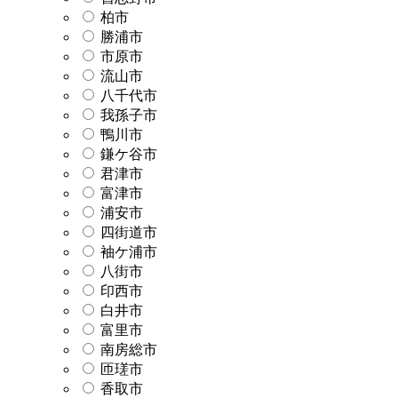
柏市
勝浦市
市原市
流山市
八千代市
我孫子市
鴨川市
鎌ケ谷市
君津市
富津市
浦安市
四街道市
袖ケ浦市
八街市
印西市
白井市
富里市
南房総市
匝瑳市
香取市