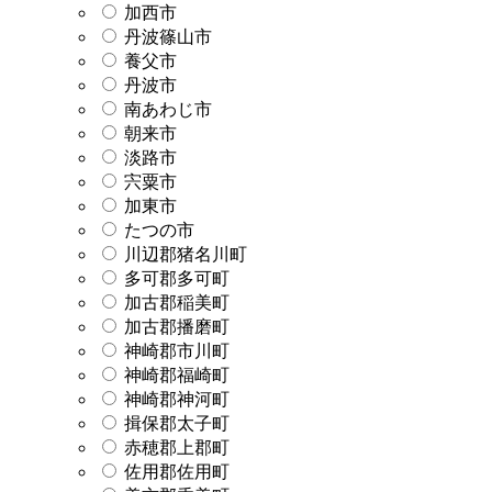
加西市
丹波篠山市
養父市
丹波市
南あわじ市
朝来市
淡路市
宍粟市
加東市
たつの市
川辺郡猪名川町
多可郡多可町
加古郡稲美町
加古郡播磨町
神崎郡市川町
神崎郡福崎町
神崎郡神河町
揖保郡太子町
赤穂郡上郡町
佐用郡佐用町