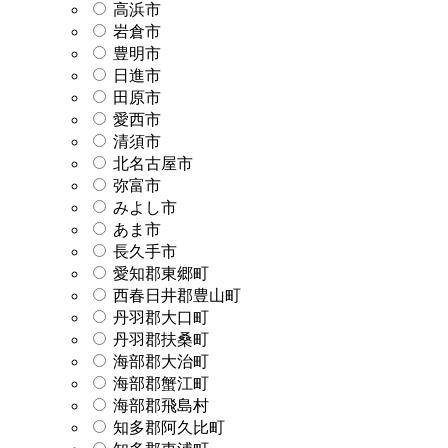
高浜市
岩倉市
豊明市
日進市
田原市
愛西市
清須市
北名古屋市
弥富市
みよし市
あま市
長久手市
愛知郡東郷町
西春日井郡豊山町
丹羽郡大口町
丹羽郡扶桑町
海部郡大治町
海部郡蟹江町
海部郡飛島村
知多郡阿久比町