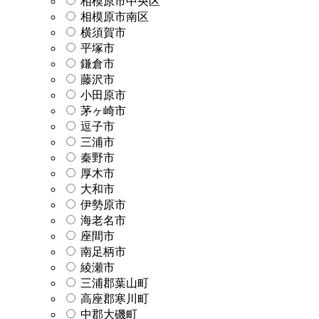
相模原市中央区
相模原市南区
横須賀市
平塚市
鎌倉市
藤沢市
小田原市
茅ヶ崎市
逗子市
三浦市
秦野市
厚木市
大和市
伊勢原市
海老名市
座間市
南足柄市
綾瀬市
三浦郡葉山町
高座郡寒川町
中郡大磯町