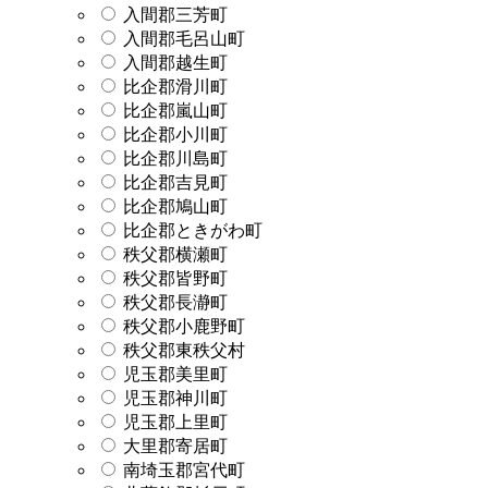
入間郡三芳町
入間郡毛呂山町
入間郡越生町
比企郡滑川町
比企郡嵐山町
比企郡小川町
比企郡川島町
比企郡吉見町
比企郡鳩山町
比企郡ときがわ町
秩父郡横瀬町
秩父郡皆野町
秩父郡長瀞町
秩父郡小鹿野町
秩父郡東秩父村
児玉郡美里町
児玉郡神川町
児玉郡上里町
大里郡寄居町
南埼玉郡宮代町