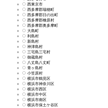
西東京市
西多摩郡瑞穂町
西多摩郡日の出町
西多摩郡檜原村
西多摩郡奥多摩町
大島町
利島村
新島村
神津島村
三宅島三宅村
御蔵島村
八丈島八丈町
青ヶ島村
小笠原村
横浜市鶴見区
横浜市神奈川区
横浜市西区
横浜市中区
横浜市南区
横浜市保土ケ谷区