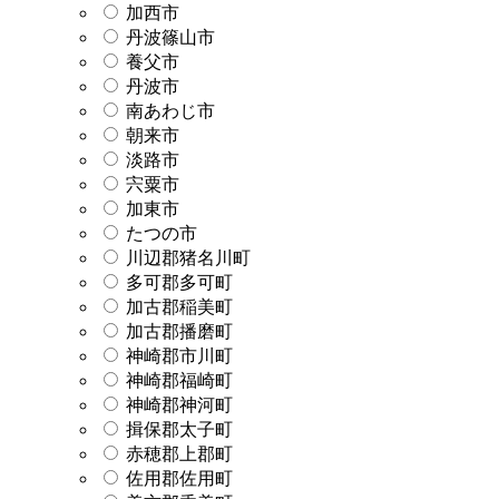
加西市
丹波篠山市
養父市
丹波市
南あわじ市
朝来市
淡路市
宍粟市
加東市
たつの市
川辺郡猪名川町
多可郡多可町
加古郡稲美町
加古郡播磨町
神崎郡市川町
神崎郡福崎町
神崎郡神河町
揖保郡太子町
赤穂郡上郡町
佐用郡佐用町