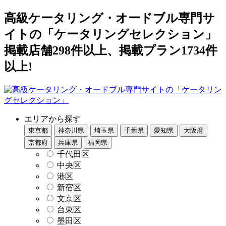
高級ケータリング・オードブル専門サ
イトの「ケータリングセレクション」
掲載店舗298件以上、掲載プラン1734件
以上!
エリアから探す
東京都
神奈川県
埼玉県
千葉県
愛知県
大阪府
京都府
兵庫県
福岡県
千代田区
中央区
港区
新宿区
文京区
台東区
墨田区