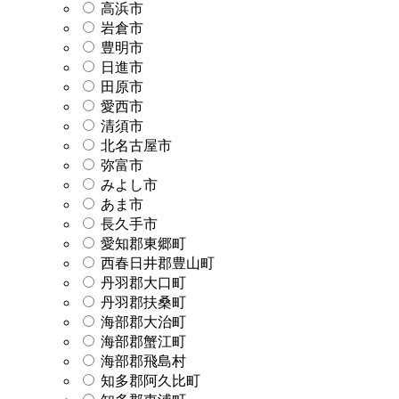
高浜市
岩倉市
豊明市
日進市
田原市
愛西市
清須市
北名古屋市
弥富市
みよし市
あま市
長久手市
愛知郡東郷町
西春日井郡豊山町
丹羽郡大口町
丹羽郡扶桑町
海部郡大治町
海部郡蟹江町
海部郡飛島村
知多郡阿久比町