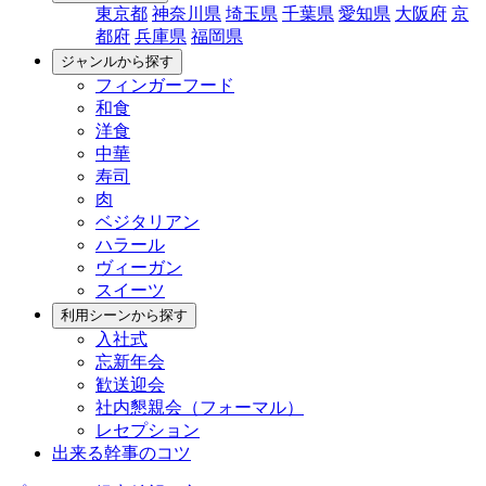
東京都
神奈川県
埼玉県
千葉県
愛知県
大阪府
京
都府
兵庫県
福岡県
ジャンルから探す
フィンガーフード
和食
洋食
中華
寿司
肉
ベジタリアン
ハラール
ヴィーガン
スイーツ
利用シーンから探す
入社式
忘新年会
歓送迎会
社内懇親会（フォーマル）
レセプション
出来る幹事のコツ