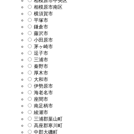
相模原市中央区
相模原市南区
横須賀市
平塚市
鎌倉市
藤沢市
小田原市
茅ヶ崎市
逗子市
三浦市
秦野市
厚木市
大和市
伊勢原市
海老名市
座間市
南足柄市
綾瀬市
三浦郡葉山町
高座郡寒川町
中郡大磯町