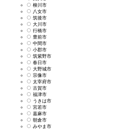
柳川市
八女市
筑後市
大川市
行橋市
豊前市
中間市
小郡市
筑紫野市
春日市
大野城市
宗像市
太宰府市
古賀市
福津市
うきは市
宮若市
嘉麻市
朝倉市
みやま市