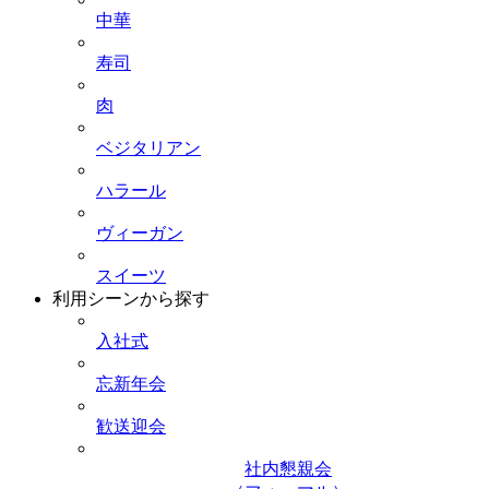
中華
寿司
肉
ベジタリアン
ハラール
ヴィーガン
スイーツ
利用シーンから探す
入社式
忘新年会
歓送迎会
社内懇親会