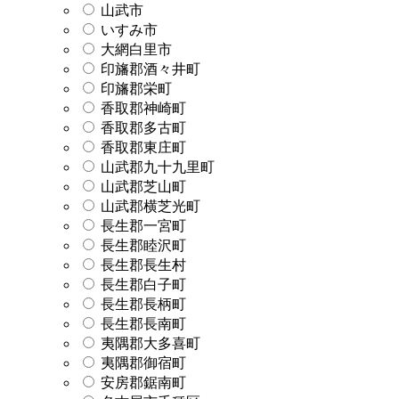
山武市
いすみ市
大網白里市
印旛郡酒々井町
印旛郡栄町
香取郡神崎町
香取郡多古町
香取郡東庄町
山武郡九十九里町
山武郡芝山町
山武郡横芝光町
長生郡一宮町
長生郡睦沢町
長生郡長生村
長生郡白子町
長生郡長柄町
長生郡長南町
夷隅郡大多喜町
夷隅郡御宿町
安房郡鋸南町