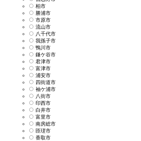
柏市
勝浦市
市原市
流山市
八千代市
我孫子市
鴨川市
鎌ケ谷市
君津市
富津市
浦安市
四街道市
袖ケ浦市
八街市
印西市
白井市
富里市
南房総市
匝瑳市
香取市