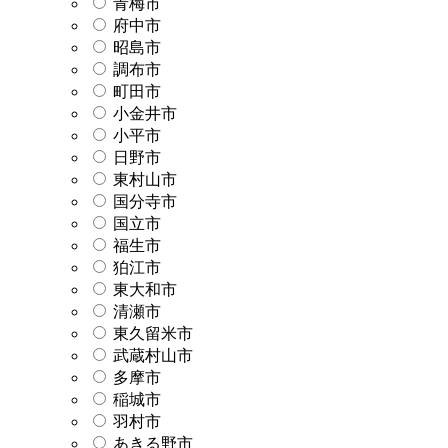
青梅市
府中市
昭島市
調布市
町田市
小金井市
小平市
日野市
東村山市
国分寺市
国立市
福生市
狛江市
東大和市
清瀬市
東久留米市
武蔵村山市
多摩市
稲城市
羽村市
あきる野市