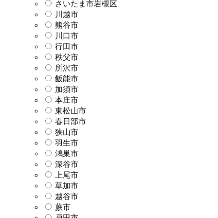
さいたま市岩槻区
川越市
熊谷市
川口市
行田市
秩父市
所沢市
飯能市
加須市
本庄市
東松山市
春日部市
狭山市
羽生市
鴻巣市
深谷市
上尾市
草加市
越谷市
蕨市
戸田市