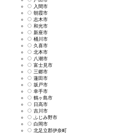
入間市
朝霞市
志木市
和光市
新座市
桶川市
久喜市
北本市
八潮市
富士見市
三郷市
蓮田市
坂戸市
幸手市
鶴ヶ島市
日高市
吉川市
ふじみ野市
白岡市
北足立郡伊奈町