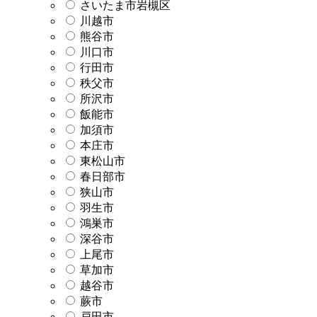
さいたま市岩槻区
川越市
熊谷市
川口市
行田市
秩父市
所沢市
飯能市
加須市
本庄市
東松山市
春日部市
狭山市
羽生市
鴻巣市
深谷市
上尾市
草加市
越谷市
蕨市
戸田市