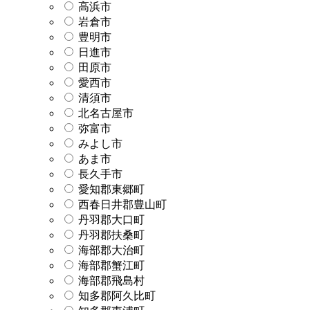
高浜市
岩倉市
豊明市
日進市
田原市
愛西市
清須市
北名古屋市
弥富市
みよし市
あま市
長久手市
愛知郡東郷町
西春日井郡豊山町
丹羽郡大口町
丹羽郡扶桑町
海部郡大治町
海部郡蟹江町
海部郡飛島村
知多郡阿久比町