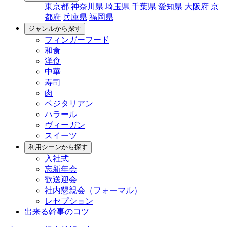
東京都
神奈川県
埼玉県
千葉県
愛知県
大阪府
京
都府
兵庫県
福岡県
ジャンルから探す
フィンガーフード
和食
洋食
中華
寿司
肉
ベジタリアン
ハラール
ヴィーガン
スイーツ
利用シーンから探す
入社式
忘新年会
歓送迎会
社内懇親会（フォーマル）
レセプション
出来る幹事のコツ