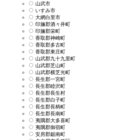
山武市
いすみ市
大網白里市
印旛郡酒々井町
印旛郡栄町
香取郡神崎町
香取郡多古町
香取郡東庄町
山武郡九十九里町
山武郡芝山町
山武郡横芝光町
長生郡一宮町
長生郡睦沢町
長生郡長生村
長生郡白子町
長生郡長柄町
長生郡長南町
夷隅郡大多喜町
夷隅郡御宿町
安房郡鋸南町