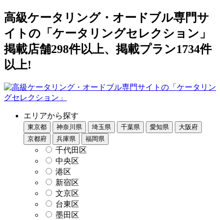
高級ケータリング・オードブル専門サ
イトの「ケータリングセレクション」
掲載店舗298件以上、掲載プラン1734件
以上!
エリアから探す
東京都
神奈川県
埼玉県
千葉県
愛知県
大阪府
京都府
兵庫県
福岡県
千代田区
中央区
港区
新宿区
文京区
台東区
墨田区