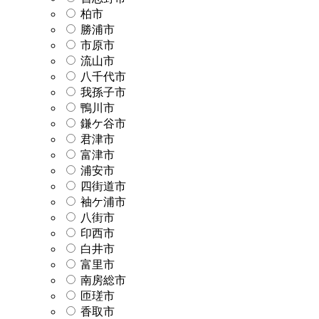
柏市
勝浦市
市原市
流山市
八千代市
我孫子市
鴨川市
鎌ケ谷市
君津市
富津市
浦安市
四街道市
袖ケ浦市
八街市
印西市
白井市
富里市
南房総市
匝瑳市
香取市