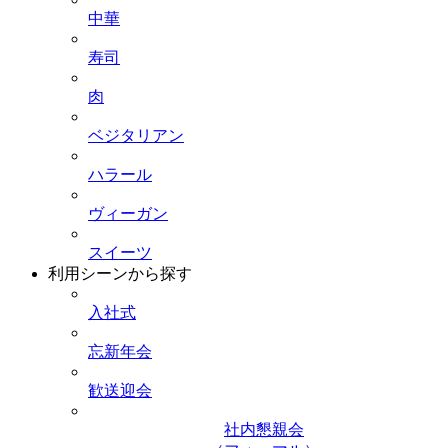
中華
寿司
肉
ベジタリアン
ハラール
ヴィーガン
スイーツ
利用シーンから探す
入社式
忘新年会
歓送迎会
社内懇親会