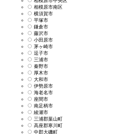
相模原市中央区
相模原市南区
横須賀市
平塚市
鎌倉市
藤沢市
小田原市
茅ヶ崎市
逗子市
三浦市
秦野市
厚木市
大和市
伊勢原市
海老名市
座間市
南足柄市
綾瀬市
三浦郡葉山町
高座郡寒川町
中郡大磯町