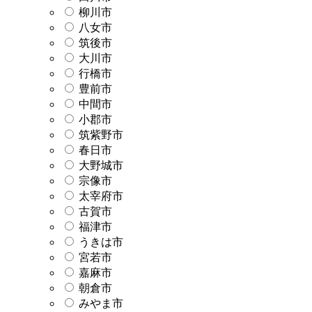
柳川市
八女市
筑後市
大川市
行橋市
豊前市
中間市
小郡市
筑紫野市
春日市
大野城市
宗像市
太宰府市
古賀市
福津市
うきは市
宮若市
嘉麻市
朝倉市
みやま市