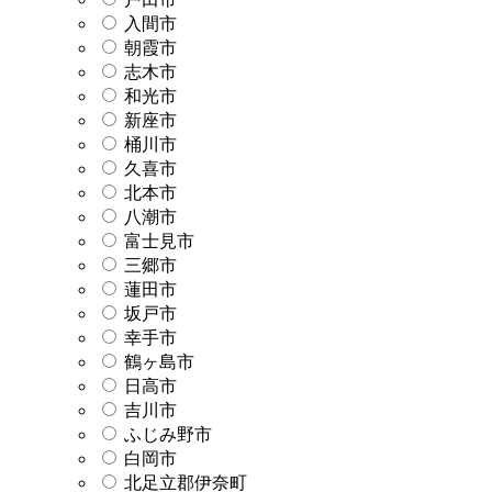
入間市
朝霞市
志木市
和光市
新座市
桶川市
久喜市
北本市
八潮市
富士見市
三郷市
蓮田市
坂戸市
幸手市
鶴ヶ島市
日高市
吉川市
ふじみ野市
白岡市
北足立郡伊奈町