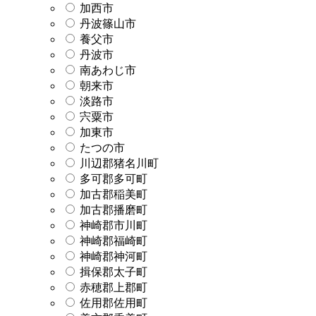
加西市
丹波篠山市
養父市
丹波市
南あわじ市
朝来市
淡路市
宍粟市
加東市
たつの市
川辺郡猪名川町
多可郡多可町
加古郡稲美町
加古郡播磨町
神崎郡市川町
神崎郡福崎町
神崎郡神河町
揖保郡太子町
赤穂郡上郡町
佐用郡佐用町