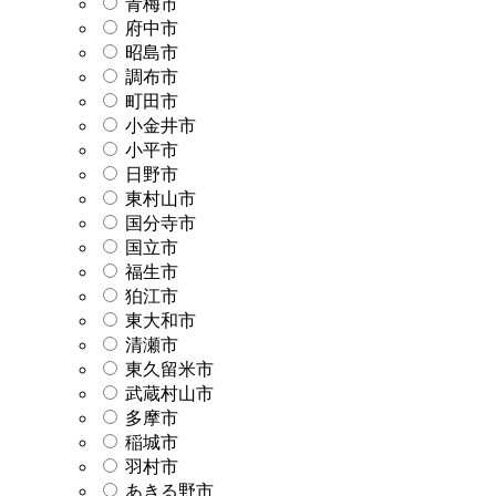
青梅市
府中市
昭島市
調布市
町田市
小金井市
小平市
日野市
東村山市
国分寺市
国立市
福生市
狛江市
東大和市
清瀬市
東久留米市
武蔵村山市
多摩市
稲城市
羽村市
あきる野市