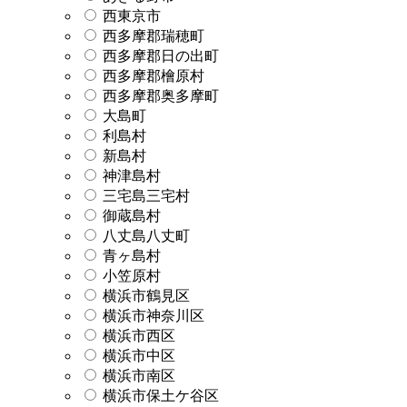
西東京市
西多摩郡瑞穂町
西多摩郡日の出町
西多摩郡檜原村
西多摩郡奥多摩町
大島町
利島村
新島村
神津島村
三宅島三宅村
御蔵島村
八丈島八丈町
青ヶ島村
小笠原村
横浜市鶴見区
横浜市神奈川区
横浜市西区
横浜市中区
横浜市南区
横浜市保土ケ谷区