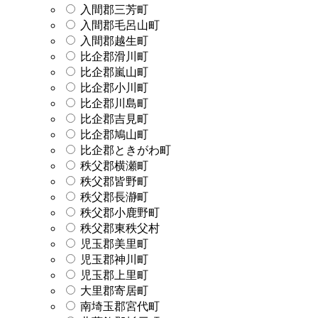
入間郡三芳町
入間郡毛呂山町
入間郡越生町
比企郡滑川町
比企郡嵐山町
比企郡小川町
比企郡川島町
比企郡吉見町
比企郡鳩山町
比企郡ときがわ町
秩父郡横瀬町
秩父郡皆野町
秩父郡長瀞町
秩父郡小鹿野町
秩父郡東秩父村
児玉郡美里町
児玉郡神川町
児玉郡上里町
大里郡寄居町
南埼玉郡宮代町