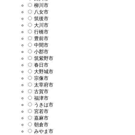
柳川市
八女市
筑後市
大川市
行橋市
豊前市
中間市
小郡市
筑紫野市
春日市
大野城市
宗像市
太宰府市
古賀市
福津市
うきは市
宮若市
嘉麻市
朝倉市
みやま市