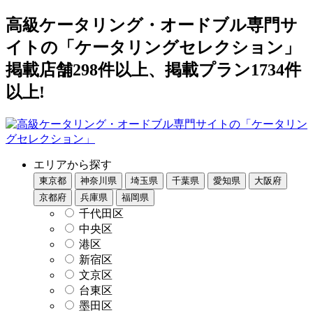
高級ケータリング・オードブル専門サ
イトの「ケータリングセレクション」
掲載店舗298件以上、掲載プラン1734件
以上!
エリアから探す
東京都
神奈川県
埼玉県
千葉県
愛知県
大阪府
京都府
兵庫県
福岡県
千代田区
中央区
港区
新宿区
文京区
台東区
墨田区