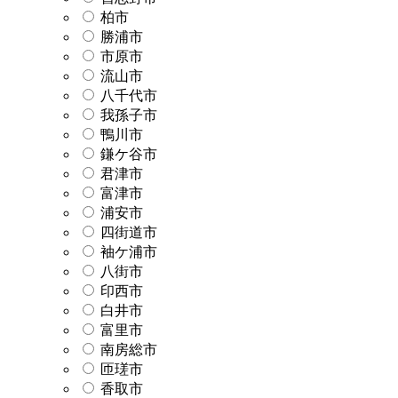
柏市
勝浦市
市原市
流山市
八千代市
我孫子市
鴨川市
鎌ケ谷市
君津市
富津市
浦安市
四街道市
袖ケ浦市
八街市
印西市
白井市
富里市
南房総市
匝瑳市
香取市