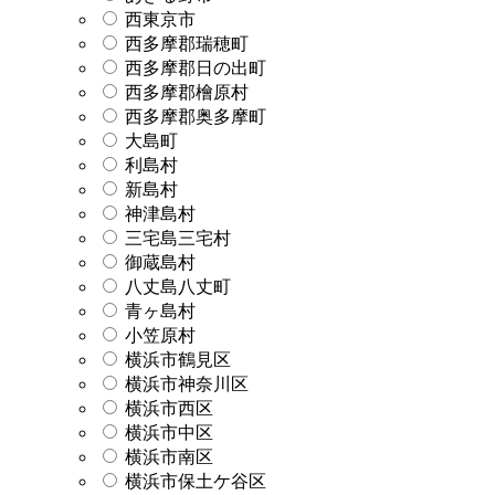
西東京市
西多摩郡瑞穂町
西多摩郡日の出町
西多摩郡檜原村
西多摩郡奥多摩町
大島町
利島村
新島村
神津島村
三宅島三宅村
御蔵島村
八丈島八丈町
青ヶ島村
小笠原村
横浜市鶴見区
横浜市神奈川区
横浜市西区
横浜市中区
横浜市南区
横浜市保土ケ谷区