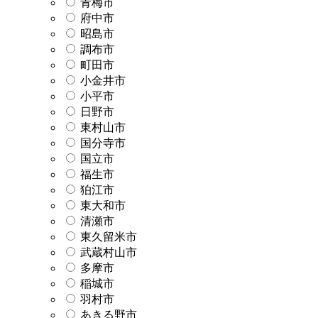
青梅市
府中市
昭島市
調布市
町田市
小金井市
小平市
日野市
東村山市
国分寺市
国立市
福生市
狛江市
東大和市
清瀬市
東久留米市
武蔵村山市
多摩市
稲城市
羽村市
あきる野市