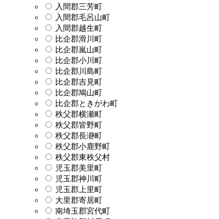
入間郡三芳町
入間郡毛呂山町
入間郡越生町
比企郡滑川町
比企郡嵐山町
比企郡小川町
比企郡川島町
比企郡吉見町
比企郡鳩山町
比企郡ときがわ町
秩父郡横瀬町
秩父郡皆野町
秩父郡長瀞町
秩父郡小鹿野町
秩父郡東秩父村
児玉郡美里町
児玉郡神川町
児玉郡上里町
大里郡寄居町
南埼玉郡宮代町