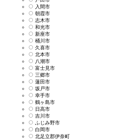
入間市
朝霞市
志木市
和光市
新座市
桶川市
久喜市
北本市
八潮市
富士見市
三郷市
蓮田市
坂戸市
幸手市
鶴ヶ島市
日高市
吉川市
ふじみ野市
白岡市
北足立郡伊奈町