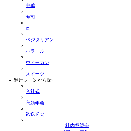
中華
寿司
肉
ベジタリアン
ハラール
ヴィーガン
スイーツ
利用シーンから探す
入社式
忘新年会
歓送迎会
社内懇親会