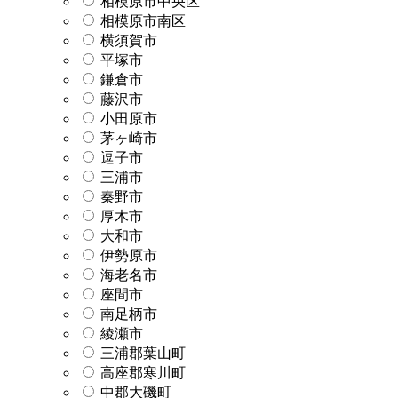
相模原市中央区
相模原市南区
横須賀市
平塚市
鎌倉市
藤沢市
小田原市
茅ヶ崎市
逗子市
三浦市
秦野市
厚木市
大和市
伊勢原市
海老名市
座間市
南足柄市
綾瀬市
三浦郡葉山町
高座郡寒川町
中郡大磯町