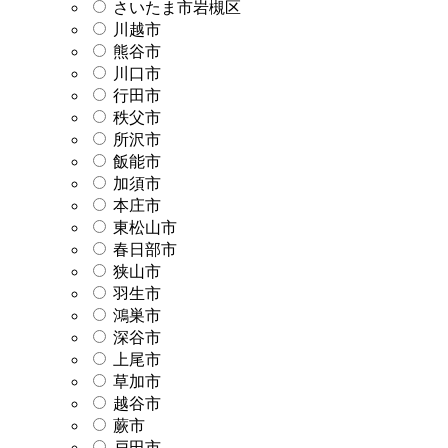
さいたま市岩槻区
川越市
熊谷市
川口市
行田市
秩父市
所沢市
飯能市
加須市
本庄市
東松山市
春日部市
狭山市
羽生市
鴻巣市
深谷市
上尾市
草加市
越谷市
蕨市
戸田市