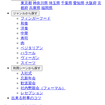
東京都
神奈川県
埼玉県
千葉県
愛知県
大阪府
京
都府
兵庫県
福岡県
ジャンルから探す
フィンガーフード
和食
洋食
中華
寿司
肉
ベジタリアン
ハラール
ヴィーガン
スイーツ
利用シーンから探す
入社式
忘新年会
歓送迎会
社内懇親会（フォーマル）
レセプション
出来る幹事のコツ