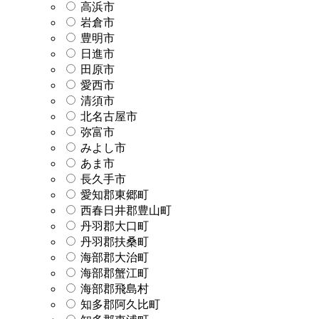
高浜市
岩倉市
豊明市
日進市
田原市
愛西市
清須市
北名古屋市
弥富市
みよし市
あま市
長久手市
愛知郡東郷町
西春日井郡豊山町
丹羽郡大口町
丹羽郡扶桑町
海部郡大治町
海部郡蟹江町
海部郡飛島村
知多郡阿久比町