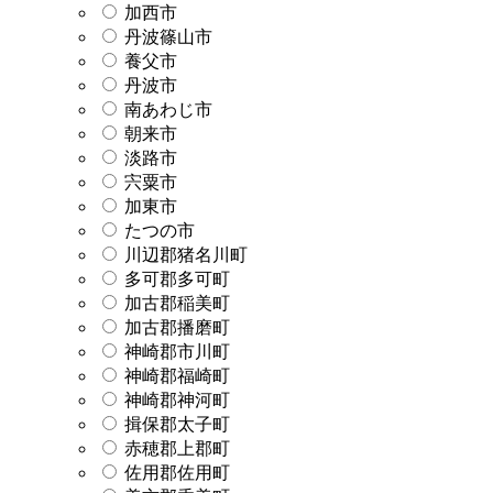
加西市
丹波篠山市
養父市
丹波市
南あわじ市
朝来市
淡路市
宍粟市
加東市
たつの市
川辺郡猪名川町
多可郡多可町
加古郡稲美町
加古郡播磨町
神崎郡市川町
神崎郡福崎町
神崎郡神河町
揖保郡太子町
赤穂郡上郡町
佐用郡佐用町