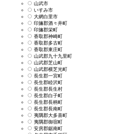
山武市
いすみ市
大網白里市
印旛郡酒々井町
印旛郡栄町
香取郡神崎町
香取郡多古町
香取郡東庄町
山武郡九十九里町
山武郡芝山町
山武郡横芝光町
長生郡一宮町
長生郡睦沢町
長生郡長生村
長生郡白子町
長生郡長柄町
長生郡長南町
夷隅郡大多喜町
夷隅郡御宿町
安房郡鋸南町