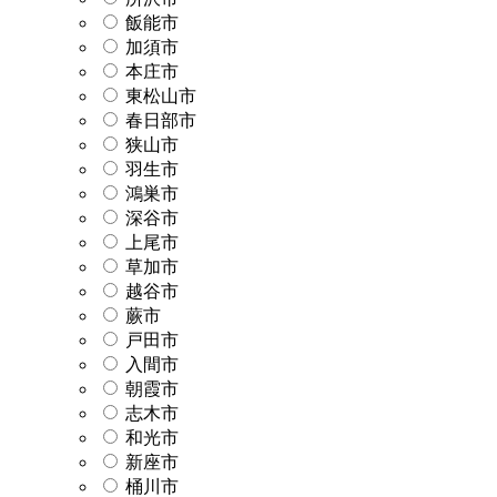
飯能市
加須市
本庄市
東松山市
春日部市
狭山市
羽生市
鴻巣市
深谷市
上尾市
草加市
越谷市
蕨市
戸田市
入間市
朝霞市
志木市
和光市
新座市
桶川市