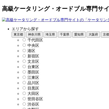
高級ケータリング・オードブル専門サイト
エリアから探す
東京都
神奈川県
埼玉県
千葉県
愛知県
大阪府
京
千代田区
中央区
港区
新宿区
文京区
台東区
墨田区
江東区
品川区
目黒区
大田区
世田谷区
渋谷区