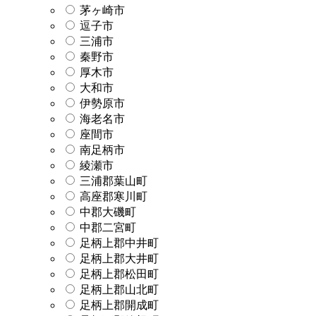
茅ヶ崎市
逗子市
三浦市
秦野市
厚木市
大和市
伊勢原市
海老名市
座間市
南足柄市
綾瀬市
三浦郡葉山町
高座郡寒川町
中郡大磯町
中郡二宮町
足柄上郡中井町
足柄上郡大井町
足柄上郡松田町
足柄上郡山北町
足柄上郡開成町