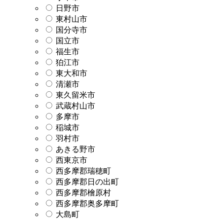
日野市
東村山市
国分寺市
国立市
福生市
狛江市
東大和市
清瀬市
東久留米市
武蔵村山市
多摩市
稲城市
羽村市
あきる野市
西東京市
西多摩郡瑞穂町
西多摩郡日の出町
西多摩郡檜原村
西多摩郡奥多摩町
大島町