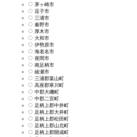
茅ヶ崎市
逗子市
三浦市
秦野市
厚木市
大和市
伊勢原市
海老名市
座間市
南足柄市
綾瀬市
三浦郡葉山町
高座郡寒川町
中郡大磯町
中郡二宮町
足柄上郡中井町
足柄上郡大井町
足柄上郡松田町
足柄上郡山北町
足柄上郡開成町