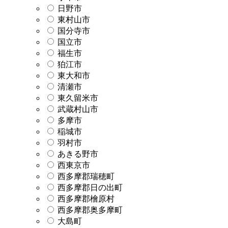
日野市
東村山市
国分寺市
国立市
福生市
狛江市
東大和市
清瀬市
東久留米市
武蔵村山市
多摩市
稲城市
羽村市
あきる野市
西東京市
西多摩郡瑞穂町
西多摩郡日の出町
西多摩郡檜原村
西多摩郡奥多摩町
大島町