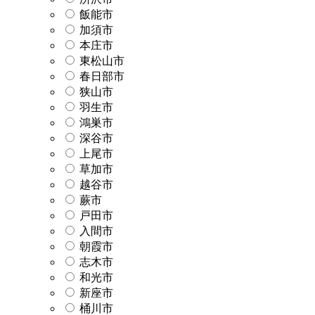
飯能市
加須市
本庄市
東松山市
春日部市
狭山市
羽生市
鴻巣市
深谷市
上尾市
草加市
越谷市
蕨市
戸田市
入間市
朝霞市
志木市
和光市
新座市
桶川市