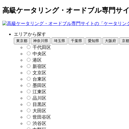
高級ケータリング・オードブル専門サイト
エリアから探す
東京都
神奈川県
埼玉県
千葉県
愛知県
大阪府
京
千代田区
中央区
港区
新宿区
文京区
台東区
墨田区
江東区
品川区
目黒区
大田区
世田谷区
渋谷区