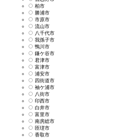
柏市
勝浦市
市原市
流山市
八千代市
我孫子市
鴨川市
鎌ケ谷市
君津市
富津市
浦安市
四街道市
袖ケ浦市
八街市
印西市
白井市
富里市
南房総市
匝瑳市
香取市