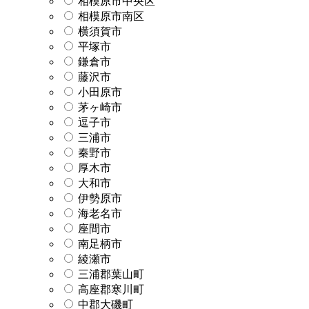
相模原市中央区
相模原市南区
横須賀市
平塚市
鎌倉市
藤沢市
小田原市
茅ヶ崎市
逗子市
三浦市
秦野市
厚木市
大和市
伊勢原市
海老名市
座間市
南足柄市
綾瀬市
三浦郡葉山町
高座郡寒川町
中郡大磯町