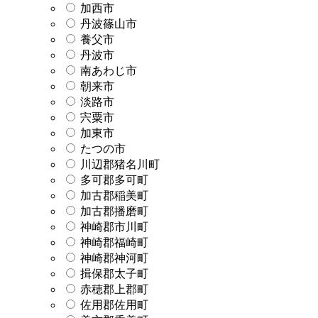
加西市
丹波篠山市
養父市
丹波市
南あわじ市
朝来市
淡路市
宍粟市
加東市
たつの市
川辺郡猪名川町
多可郡多可町
加古郡稲美町
加古郡播磨町
神崎郡市川町
神崎郡福崎町
神崎郡神河町
揖保郡太子町
赤穂郡上郡町
佐用郡佐用町