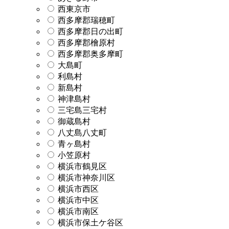
西東京市
西多摩郡瑞穂町
西多摩郡日の出町
西多摩郡檜原村
西多摩郡奥多摩町
大島町
利島村
新島村
神津島村
三宅島三宅村
御蔵島村
八丈島八丈町
青ヶ島村
小笠原村
横浜市鶴見区
横浜市神奈川区
横浜市西区
横浜市中区
横浜市南区
横浜市保土ケ谷区