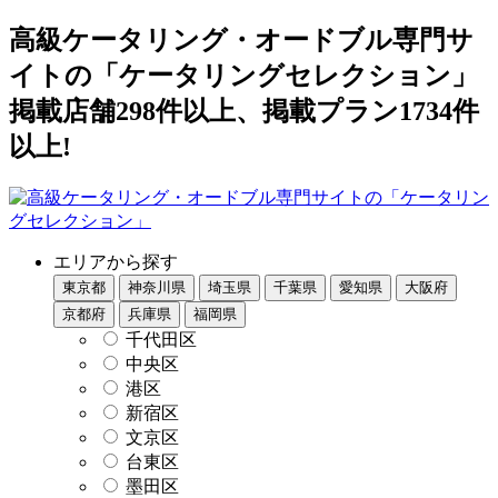
高級ケータリング・オードブル専門サ
イトの「ケータリングセレクション」
掲載店舗298件以上、掲載プラン1734件
以上!
エリアから探す
東京都
神奈川県
埼玉県
千葉県
愛知県
大阪府
京都府
兵庫県
福岡県
千代田区
中央区
港区
新宿区
文京区
台東区
墨田区