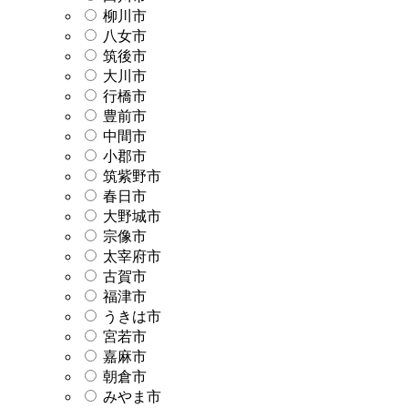
柳川市
八女市
筑後市
大川市
行橋市
豊前市
中間市
小郡市
筑紫野市
春日市
大野城市
宗像市
太宰府市
古賀市
福津市
うきは市
宮若市
嘉麻市
朝倉市
みやま市