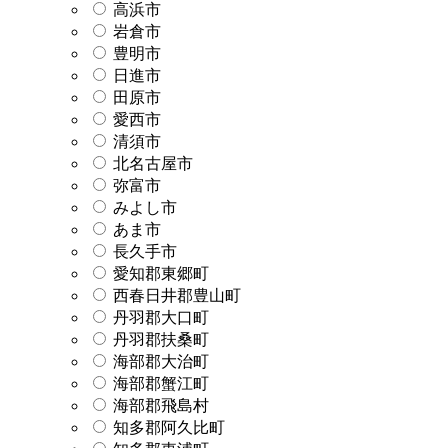
高浜市
岩倉市
豊明市
日進市
田原市
愛西市
清須市
北名古屋市
弥富市
みよし市
あま市
長久手市
愛知郡東郷町
西春日井郡豊山町
丹羽郡大口町
丹羽郡扶桑町
海部郡大治町
海部郡蟹江町
海部郡飛島村
知多郡阿久比町