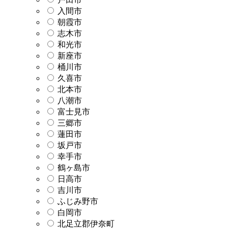
入間市
朝霞市
志木市
和光市
新座市
桶川市
久喜市
北本市
八潮市
富士見市
三郷市
蓮田市
坂戸市
幸手市
鶴ヶ島市
日高市
吉川市
ふじみ野市
白岡市
北足立郡伊奈町