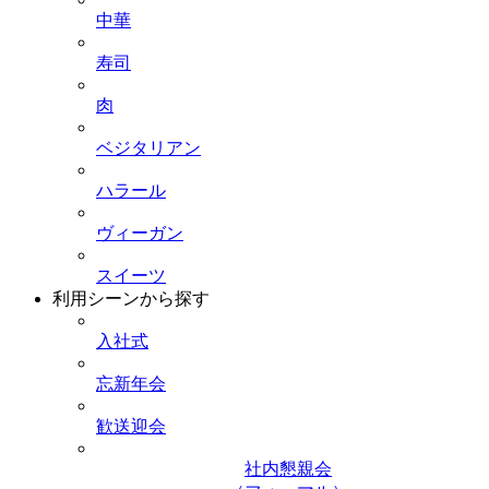
中華
寿司
肉
ベジタリアン
ハラール
ヴィーガン
スイーツ
利用シーンから探す
入社式
忘新年会
歓送迎会
社内懇親会