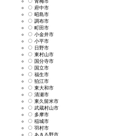
青梅市
府中市
昭島市
調布市
町田市
小金井市
小平市
日野市
東村山市
国分寺市
国立市
福生市
狛江市
東大和市
清瀬市
東久留米市
武蔵村山市
多摩市
稲城市
羽村市
あきる野市