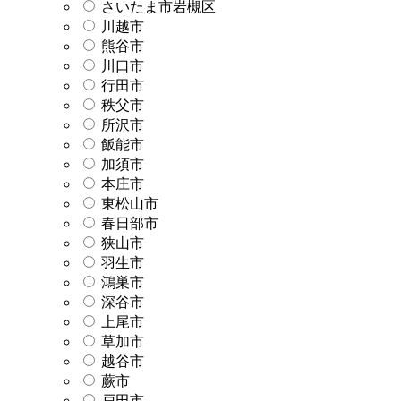
さいたま市岩槻区
川越市
熊谷市
川口市
行田市
秩父市
所沢市
飯能市
加須市
本庄市
東松山市
春日部市
狭山市
羽生市
鴻巣市
深谷市
上尾市
草加市
越谷市
蕨市
戸田市