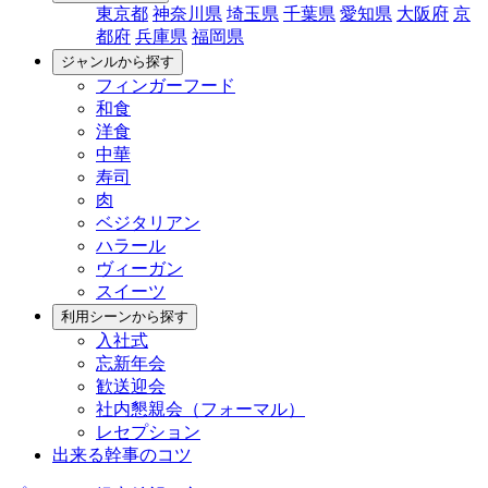
東京都
神奈川県
埼玉県
千葉県
愛知県
大阪府
京
都府
兵庫県
福岡県
ジャンルから探す
フィンガーフード
和食
洋食
中華
寿司
肉
ベジタリアン
ハラール
ヴィーガン
スイーツ
利用シーンから探す
入社式
忘新年会
歓送迎会
社内懇親会（フォーマル）
レセプション
出来る幹事のコツ