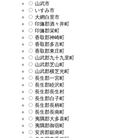
山武市
いすみ市
大網白里市
印旛郡酒々井町
印旛郡栄町
香取郡神崎町
香取郡多古町
香取郡東庄町
山武郡九十九里町
山武郡芝山町
山武郡横芝光町
長生郡一宮町
長生郡睦沢町
長生郡長生村
長生郡白子町
長生郡長柄町
長生郡長南町
夷隅郡大多喜町
夷隅郡御宿町
安房郡鋸南町