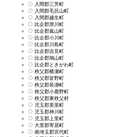
入間郡三芳町
入間郡毛呂山町
入間郡越生町
比企郡滑川町
比企郡嵐山町
比企郡小川町
比企郡川島町
比企郡吉見町
比企郡鳩山町
比企郡ときがわ町
秩父郡横瀬町
秩父郡皆野町
秩父郡長瀞町
秩父郡小鹿野町
秩父郡東秩父村
児玉郡美里町
児玉郡神川町
児玉郡上里町
大里郡寄居町
南埼玉郡宮代町