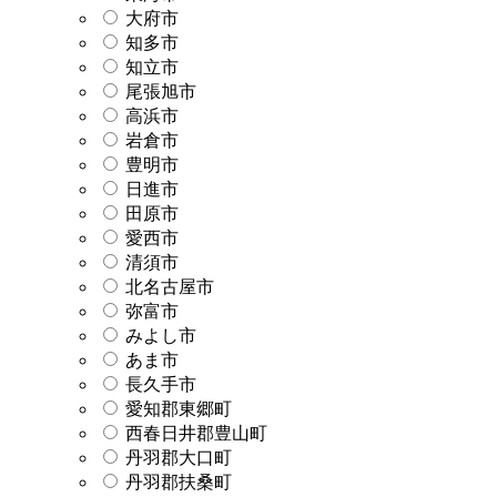
大府市
知多市
知立市
尾張旭市
高浜市
岩倉市
豊明市
日進市
田原市
愛西市
清須市
北名古屋市
弥富市
みよし市
あま市
長久手市
愛知郡東郷町
西春日井郡豊山町
丹羽郡大口町
丹羽郡扶桑町