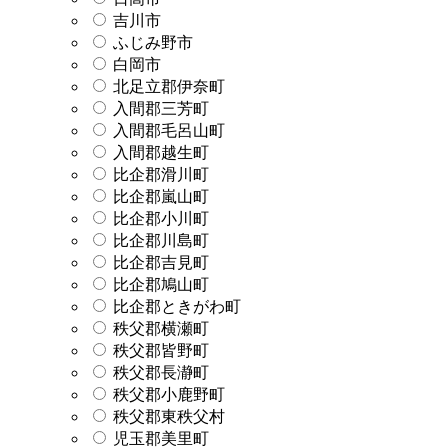
吉川市
ふじみ野市
白岡市
北足立郡伊奈町
入間郡三芳町
入間郡毛呂山町
入間郡越生町
比企郡滑川町
比企郡嵐山町
比企郡小川町
比企郡川島町
比企郡吉見町
比企郡鳩山町
比企郡ときがわ町
秩父郡横瀬町
秩父郡皆野町
秩父郡長瀞町
秩父郡小鹿野町
秩父郡東秩父村
児玉郡美里町