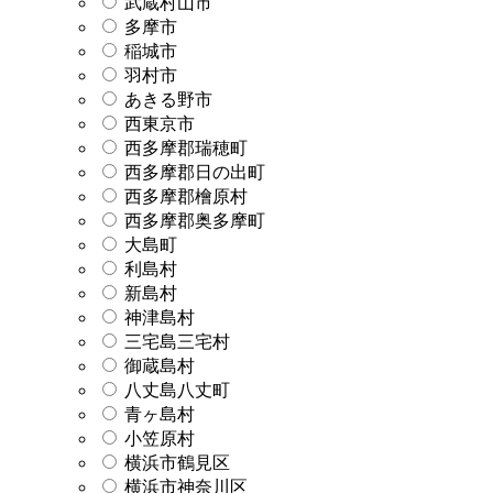
武蔵村山市
多摩市
稲城市
羽村市
あきる野市
西東京市
西多摩郡瑞穂町
西多摩郡日の出町
西多摩郡檜原村
西多摩郡奥多摩町
大島町
利島村
新島村
神津島村
三宅島三宅村
御蔵島村
八丈島八丈町
青ヶ島村
小笠原村
横浜市鶴見区
横浜市神奈川区