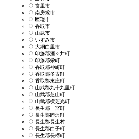
富里市
南房総市
匝瑳市
香取市
山武市
いすみ市
大網白里市
印旛郡酒々井町
印旛郡栄町
香取郡神崎町
香取郡多古町
香取郡東庄町
山武郡九十九里町
山武郡芝山町
山武郡横芝光町
長生郡一宮町
長生郡睦沢町
長生郡長生村
長生郡白子町
長生郡長柄町