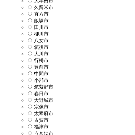
大牟田市
久留米市
直方市
飯塚市
田川市
柳川市
八女市
筑後市
大川市
行橋市
豊前市
中間市
小郡市
筑紫野市
春日市
大野城市
宗像市
太宰府市
古賀市
福津市
うきは市