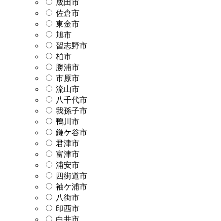
成田市
佐倉市
東金市
旭市
習志野市
柏市
勝浦市
市原市
流山市
八千代市
我孫子市
鴨川市
鎌ケ谷市
君津市
富津市
浦安市
四街道市
袖ケ浦市
八街市
印西市
白井市