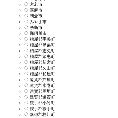
宮若市
嘉麻市
朝倉市
みやま市
糸島市
那珂川市
糟屋郡宇美町
糟屋郡篠栗町
糟屋郡志免町
糟屋郡須惠町
糟屋郡新宮町
糟屋郡久山町
糟屋郡粕屋町
遠賀郡芦屋町
遠賀郡水巻町
遠賀郡岡垣町
遠賀郡遠賀町
鞍手郡小竹町
鞍手郡鞍手町
嘉穂郡桂川町