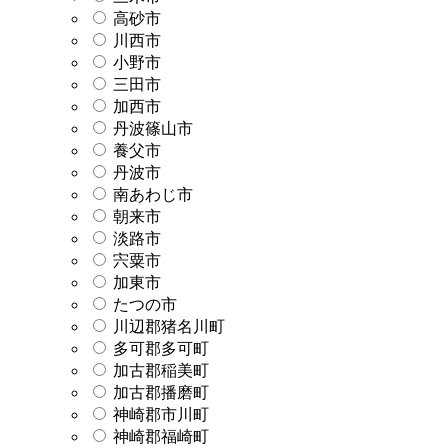
高砂市
川西市
小野市
三田市
加西市
丹波篠山市
養父市
丹波市
南あわじ市
朝来市
淡路市
宍粟市
加東市
たつの市
川辺郡猪名川町
多可郡多可町
加古郡稲美町
加古郡播磨町
神崎郡市川町
神崎郡福崎町