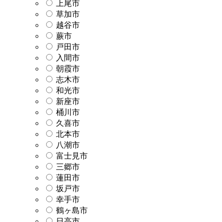
上尾市
草加市
越谷市
蕨市
戸田市
入間市
朝霞市
志木市
和光市
新座市
桶川市
久喜市
北本市
八潮市
富士見市
三郷市
蓮田市
坂戸市
幸手市
鶴ヶ島市
日高市