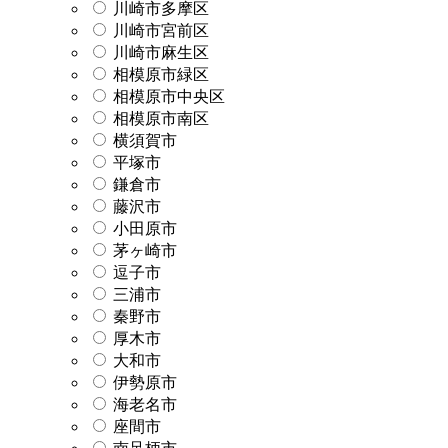
川崎市多摩区
川崎市宮前区
川崎市麻生区
相模原市緑区
相模原市中央区
相模原市南区
横須賀市
平塚市
鎌倉市
藤沢市
小田原市
茅ヶ崎市
逗子市
三浦市
秦野市
厚木市
大和市
伊勢原市
海老名市
座間市