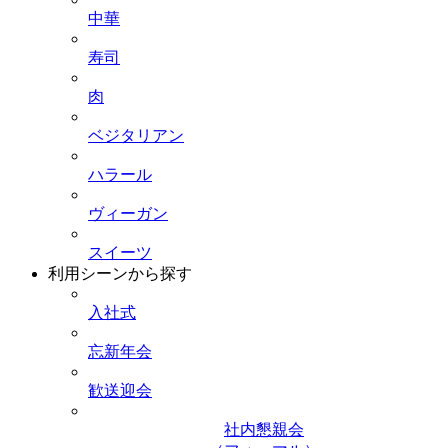
中華
寿司
肉
ベジタリアン
ハラール
ヴィーガン
スイーツ
利用シーンから探す
入社式
忘新年会
歓送迎会
社内懇親会