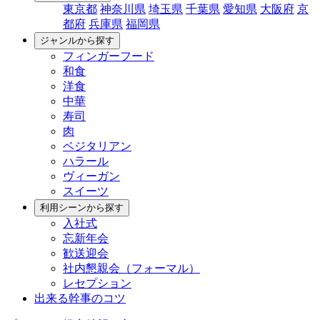
東京都
神奈川県
埼玉県
千葉県
愛知県
大阪府
京
都府
兵庫県
福岡県
ジャンルから探す
フィンガーフード
和食
洋食
中華
寿司
肉
ベジタリアン
ハラール
ヴィーガン
スイーツ
利用シーンから探す
入社式
忘新年会
歓送迎会
社内懇親会（フォーマル）
レセプション
出来る幹事のコツ