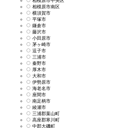
相模原市中央区
相模原市南区
横須賀市
平塚市
鎌倉市
藤沢市
小田原市
茅ヶ崎市
逗子市
三浦市
秦野市
厚木市
大和市
伊勢原市
海老名市
座間市
南足柄市
綾瀬市
三浦郡葉山町
高座郡寒川町
中郡大磯町