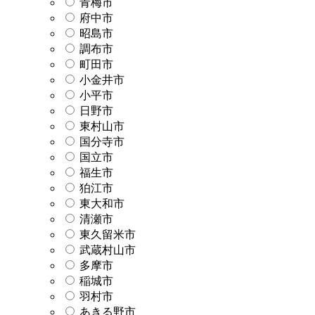
青梅市
府中市
昭島市
調布市
町田市
小金井市
小平市
日野市
東村山市
国分寺市
国立市
福生市
狛江市
東大和市
清瀬市
東久留米市
武蔵村山市
多摩市
稲城市
羽村市
あきる野市