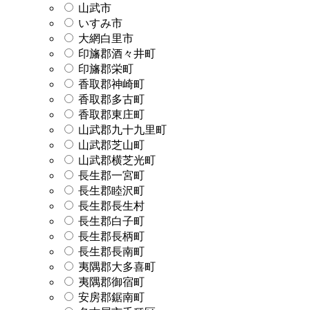
山武市
いすみ市
大網白里市
印旛郡酒々井町
印旛郡栄町
香取郡神崎町
香取郡多古町
香取郡東庄町
山武郡九十九里町
山武郡芝山町
山武郡横芝光町
長生郡一宮町
長生郡睦沢町
長生郡長生村
長生郡白子町
長生郡長柄町
長生郡長南町
夷隅郡大多喜町
夷隅郡御宿町
安房郡鋸南町