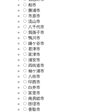
柏市
勝浦市
市原市
流山市
八千代市
我孫子市
鴨川市
鎌ケ谷市
君津市
富津市
浦安市
四街道市
袖ケ浦市
八街市
印西市
白井市
富里市
南房総市
匝瑳市
香取市