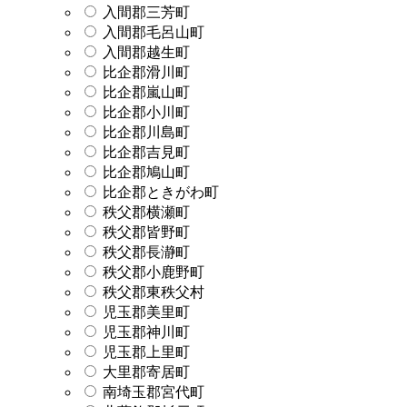
入間郡三芳町
入間郡毛呂山町
入間郡越生町
比企郡滑川町
比企郡嵐山町
比企郡小川町
比企郡川島町
比企郡吉見町
比企郡鳩山町
比企郡ときがわ町
秩父郡横瀬町
秩父郡皆野町
秩父郡長瀞町
秩父郡小鹿野町
秩父郡東秩父村
児玉郡美里町
児玉郡神川町
児玉郡上里町
大里郡寄居町
南埼玉郡宮代町