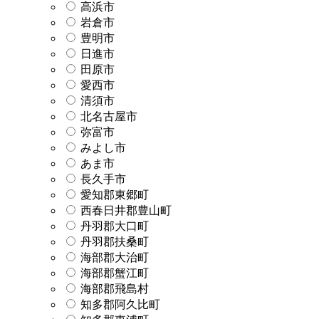
高浜市
岩倉市
豊明市
日進市
田原市
愛西市
清須市
北名古屋市
弥富市
みよし市
あま市
長久手市
愛知郡東郷町
西春日井郡豊山町
丹羽郡大口町
丹羽郡扶桑町
海部郡大治町
海部郡蟹江町
海部郡飛島村
知多郡阿久比町