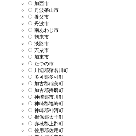
加西市
丹波篠山市
養父市
丹波市
南あわじ市
朝来市
淡路市
宍粟市
加東市
たつの市
川辺郡猪名川町
多可郡多可町
加古郡稲美町
加古郡播磨町
神崎郡市川町
神崎郡福崎町
神崎郡神河町
揖保郡太子町
赤穂郡上郡町
佐用郡佐用町