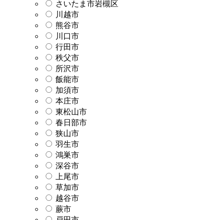
さいたま市岩槻区
川越市
熊谷市
川口市
行田市
秩父市
所沢市
飯能市
加須市
本庄市
東松山市
春日部市
狭山市
羽生市
鴻巣市
深谷市
上尾市
草加市
越谷市
蕨市
戸田市