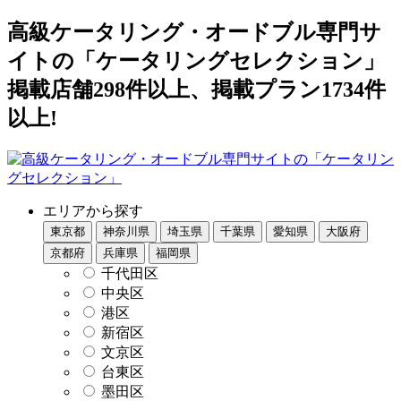
高級ケータリング・オードブル専門サ
イトの「ケータリングセレクション」
掲載店舗298件以上、掲載プラン1734件
以上!
エリアから探す
東京都
神奈川県
埼玉県
千葉県
愛知県
大阪府
京都府
兵庫県
福岡県
千代田区
中央区
港区
新宿区
文京区
台東区
墨田区