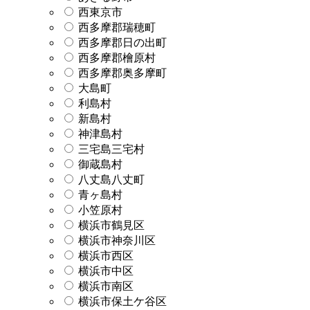
西東京市
西多摩郡瑞穂町
西多摩郡日の出町
西多摩郡檜原村
西多摩郡奥多摩町
大島町
利島村
新島村
神津島村
三宅島三宅村
御蔵島村
八丈島八丈町
青ヶ島村
小笠原村
横浜市鶴見区
横浜市神奈川区
横浜市西区
横浜市中区
横浜市南区
横浜市保土ケ谷区