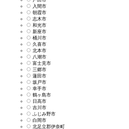
入間市
朝霞市
志木市
和光市
新座市
桶川市
久喜市
北本市
八潮市
富士見市
三郷市
蓮田市
坂戸市
幸手市
鶴ヶ島市
日高市
吉川市
ふじみ野市
白岡市
北足立郡伊奈町