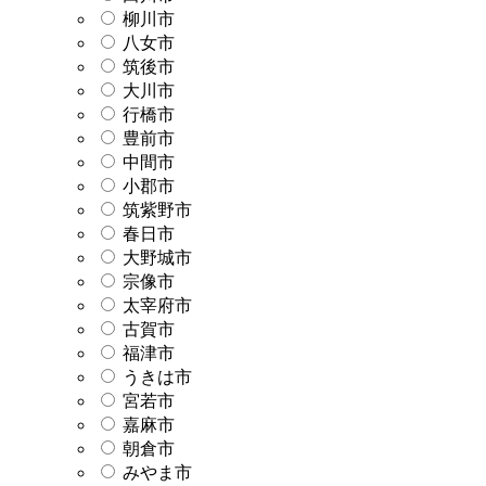
柳川市
八女市
筑後市
大川市
行橋市
豊前市
中間市
小郡市
筑紫野市
春日市
大野城市
宗像市
太宰府市
古賀市
福津市
うきは市
宮若市
嘉麻市
朝倉市
みやま市