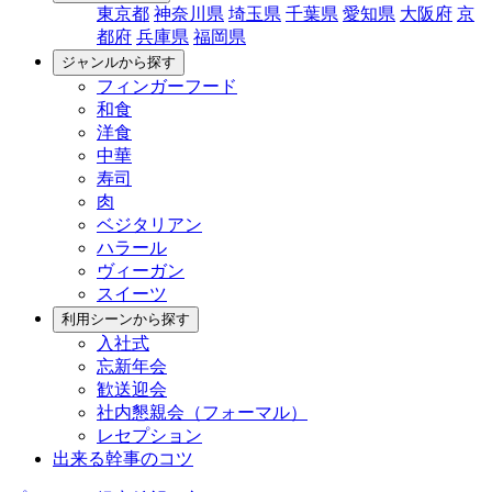
東京都
神奈川県
埼玉県
千葉県
愛知県
大阪府
京
都府
兵庫県
福岡県
ジャンルから探す
フィンガーフード
和食
洋食
中華
寿司
肉
ベジタリアン
ハラール
ヴィーガン
スイーツ
利用シーンから探す
入社式
忘新年会
歓送迎会
社内懇親会（フォーマル）
レセプション
出来る幹事のコツ