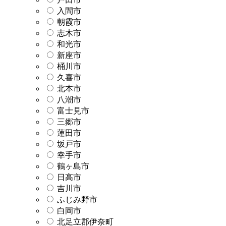
入間市
朝霞市
志木市
和光市
新座市
桶川市
久喜市
北本市
八潮市
富士見市
三郷市
蓮田市
坂戸市
幸手市
鶴ヶ島市
日高市
吉川市
ふじみ野市
白岡市
北足立郡伊奈町