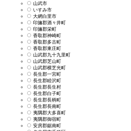
山武市
いすみ市
大網白里市
印旛郡酒々井町
印旛郡栄町
香取郡神崎町
香取郡多古町
香取郡東庄町
山武郡九十九里町
山武郡芝山町
山武郡横芝光町
長生郡一宮町
長生郡睦沢町
長生郡長生村
長生郡白子町
長生郡長柄町
長生郡長南町
夷隅郡大多喜町
夷隅郡御宿町
安房郡鋸南町