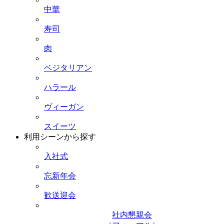
中華
寿司
肉
ベジタリアン
ハラール
ヴィーガン
スイーツ
利用シーンから探す
入社式
忘新年会
歓送迎会
社内懇親会