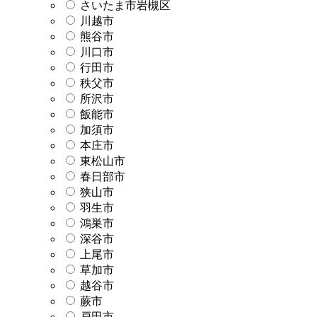
さいたま市岩槻区
川越市
熊谷市
川口市
行田市
秩父市
所沢市
飯能市
加須市
本庄市
東松山市
春日部市
狭山市
羽生市
鴻巣市
深谷市
上尾市
草加市
越谷市
蕨市
戸田市