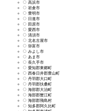
高浜市
岩倉市
豊明市
日進市
田原市
愛西市
清須市
北名古屋市
弥富市
みよし市
あま市
長久手市
愛知郡東郷町
西春日井郡豊山町
丹羽郡大口町
丹羽郡扶桑町
海部郡大治町
海部郡蟹江町
海部郡飛島村
知多郡阿久比町