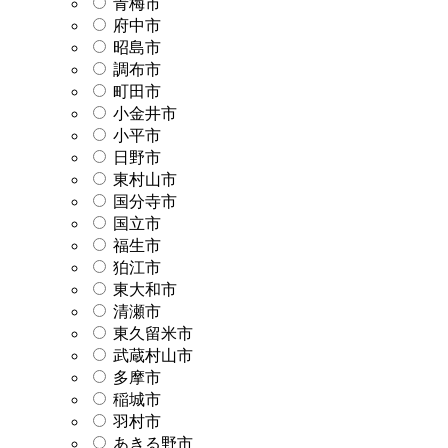
青梅市
府中市
昭島市
調布市
町田市
小金井市
小平市
日野市
東村山市
国分寺市
国立市
福生市
狛江市
東大和市
清瀬市
東久留米市
武蔵村山市
多摩市
稲城市
羽村市
あきる野市