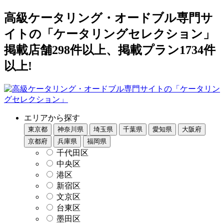
高級ケータリング・オードブル専門サ
イトの「ケータリングセレクション」
掲載店舗298件以上、掲載プラン1734件
以上!
エリアから探す
東京都
神奈川県
埼玉県
千葉県
愛知県
大阪府
京都府
兵庫県
福岡県
千代田区
中央区
港区
新宿区
文京区
台東区
墨田区