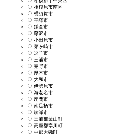
相模原市中央区
相模原市南区
横須賀市
平塚市
鎌倉市
藤沢市
小田原市
茅ヶ崎市
逗子市
三浦市
秦野市
厚木市
大和市
伊勢原市
海老名市
座間市
南足柄市
綾瀬市
三浦郡葉山町
高座郡寒川町
中郡大磯町