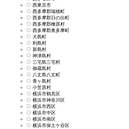
西東京市
西多摩郡瑞穂町
西多摩郡日の出町
西多摩郡檜原村
西多摩郡奥多摩町
大島町
利島村
新島村
神津島村
三宅島三宅村
御蔵島村
八丈島八丈町
青ヶ島村
小笠原村
横浜市鶴見区
横浜市神奈川区
横浜市西区
横浜市中区
横浜市南区
横浜市保土ケ谷区