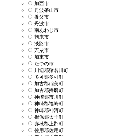
加西市
丹波篠山市
養父市
丹波市
南あわじ市
朝来市
淡路市
宍粟市
加東市
たつの市
川辺郡猪名川町
多可郡多可町
加古郡稲美町
加古郡播磨町
神崎郡市川町
神崎郡福崎町
神崎郡神河町
揖保郡太子町
赤穂郡上郡町
佐用郡佐用町