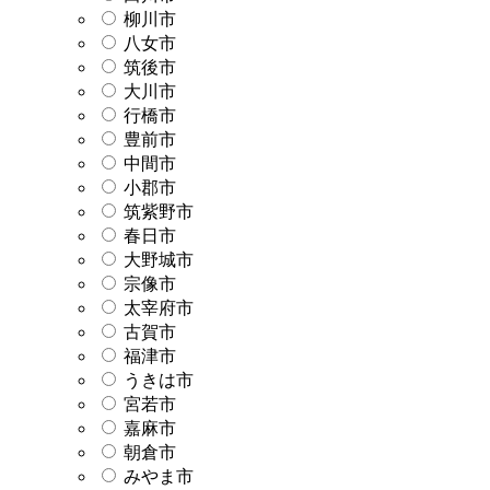
柳川市
八女市
筑後市
大川市
行橋市
豊前市
中間市
小郡市
筑紫野市
春日市
大野城市
宗像市
太宰府市
古賀市
福津市
うきは市
宮若市
嘉麻市
朝倉市
みやま市