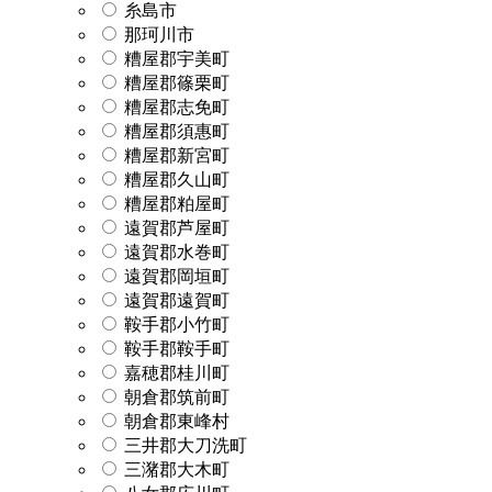
糸島市
那珂川市
糟屋郡宇美町
糟屋郡篠栗町
糟屋郡志免町
糟屋郡須惠町
糟屋郡新宮町
糟屋郡久山町
糟屋郡粕屋町
遠賀郡芦屋町
遠賀郡水巻町
遠賀郡岡垣町
遠賀郡遠賀町
鞍手郡小竹町
鞍手郡鞍手町
嘉穂郡桂川町
朝倉郡筑前町
朝倉郡東峰村
三井郡大刀洗町
三潴郡大木町