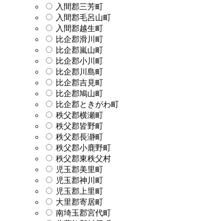
入間郡三芳町
入間郡毛呂山町
入間郡越生町
比企郡滑川町
比企郡嵐山町
比企郡小川町
比企郡川島町
比企郡吉見町
比企郡鳩山町
比企郡ときがわ町
秩父郡横瀬町
秩父郡皆野町
秩父郡長瀞町
秩父郡小鹿野町
秩父郡東秩父村
児玉郡美里町
児玉郡神川町
児玉郡上里町
大里郡寄居町
南埼玉郡宮代町