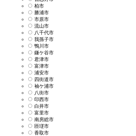
柏市
勝浦市
市原市
流山市
八千代市
我孫子市
鴨川市
鎌ケ谷市
君津市
富津市
浦安市
四街道市
袖ケ浦市
八街市
印西市
白井市
富里市
南房総市
匝瑳市
香取市