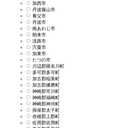
加西市
丹波篠山市
養父市
丹波市
南あわじ市
朝来市
淡路市
宍粟市
加東市
たつの市
川辺郡猪名川町
多可郡多可町
加古郡稲美町
加古郡播磨町
神崎郡市川町
神崎郡福崎町
神崎郡神河町
揖保郡太子町
赤穂郡上郡町
佐用郡佐用町