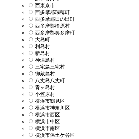
西東京市
西多摩郡瑞穂町
西多摩郡日の出町
西多摩郡檜原村
西多摩郡奥多摩町
大島町
利島村
新島村
神津島村
三宅島三宅村
御蔵島村
八丈島八丈町
青ヶ島村
小笠原村
横浜市鶴見区
横浜市神奈川区
横浜市西区
横浜市中区
横浜市南区
横浜市保土ケ谷区