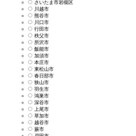
さいたま市岩槻区
川越市
熊谷市
川口市
行田市
秩父市
所沢市
飯能市
加須市
本庄市
東松山市
春日部市
狭山市
羽生市
鴻巣市
深谷市
上尾市
草加市
越谷市
蕨市
戸田市