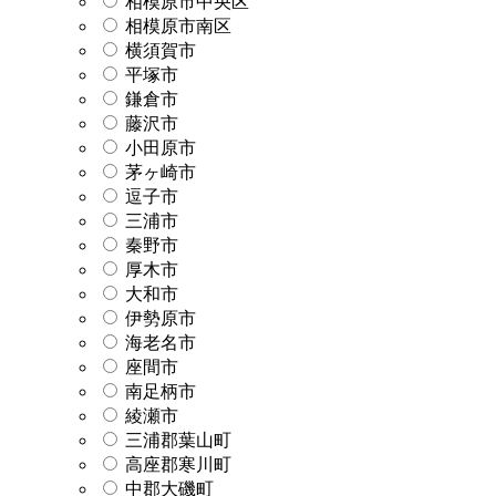
相模原市中央区
相模原市南区
横須賀市
平塚市
鎌倉市
藤沢市
小田原市
茅ヶ崎市
逗子市
三浦市
秦野市
厚木市
大和市
伊勢原市
海老名市
座間市
南足柄市
綾瀬市
三浦郡葉山町
高座郡寒川町
中郡大磯町