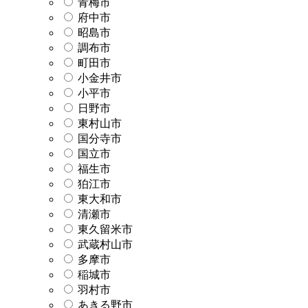
青梅市
府中市
昭島市
調布市
町田市
小金井市
小平市
日野市
東村山市
国分寺市
国立市
福生市
狛江市
東大和市
清瀬市
東久留米市
武蔵村山市
多摩市
稲城市
羽村市
あきる野市