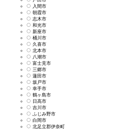
入間市
朝霞市
志木市
和光市
新座市
桶川市
久喜市
北本市
八潮市
富士見市
三郷市
蓮田市
坂戸市
幸手市
鶴ヶ島市
日高市
吉川市
ふじみ野市
白岡市
北足立郡伊奈町