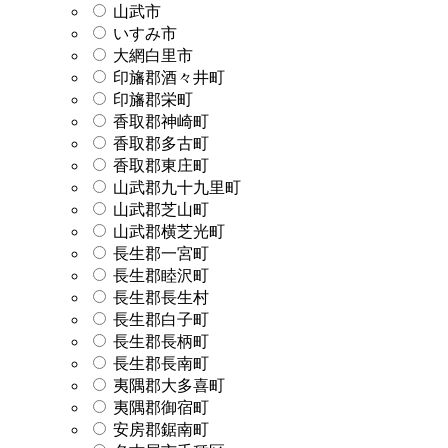
山武市
いすみ市
大網白里市
印旛郡酒々井町
印旛郡栄町
香取郡神崎町
香取郡多古町
香取郡東庄町
山武郡九十九里町
山武郡芝山町
山武郡横芝光町
長生郡一宮町
長生郡睦沢町
長生郡長生村
長生郡白子町
長生郡長柄町
長生郡長南町
夷隅郡大多喜町
夷隅郡御宿町
安房郡鋸南町