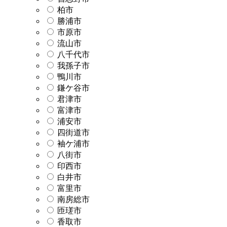
柏市
勝浦市
市原市
流山市
八千代市
我孫子市
鴨川市
鎌ケ谷市
君津市
富津市
浦安市
四街道市
袖ケ浦市
八街市
印西市
白井市
富里市
南房総市
匝瑳市
香取市