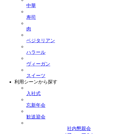
中華
寿司
肉
ベジタリアン
ハラール
ヴィーガン
スイーツ
利用シーンから探す
入社式
忘新年会
歓送迎会
社内懇親会