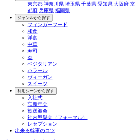
東京都
神奈川県
埼玉県
千葉県
愛知県
大阪府
京
都府
兵庫県
福岡県
ジャンルから探す
フィンガーフード
和食
洋食
中華
寿司
肉
ベジタリアン
ハラール
ヴィーガン
スイーツ
利用シーンから探す
入社式
忘新年会
歓送迎会
社内懇親会（フォーマル）
レセプション
出来る幹事のコツ