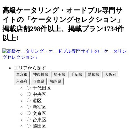
高級ケータリング・オードブル専門サ
イトの「ケータリングセレクション」
掲載店舗298件以上、掲載プラン1734件
以上!
エリアから探す
東京都
神奈川県
埼玉県
千葉県
愛知県
大阪府
京都府
兵庫県
福岡県
千代田区
中央区
港区
新宿区
文京区
台東区
墨田区