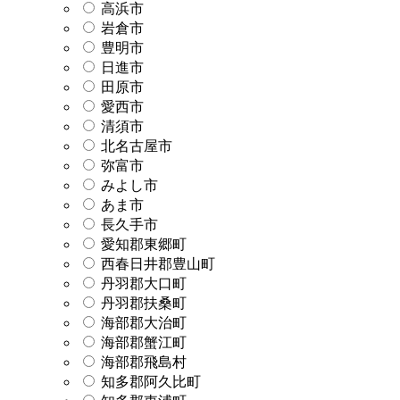
高浜市
岩倉市
豊明市
日進市
田原市
愛西市
清須市
北名古屋市
弥富市
みよし市
あま市
長久手市
愛知郡東郷町
西春日井郡豊山町
丹羽郡大口町
丹羽郡扶桑町
海部郡大治町
海部郡蟹江町
海部郡飛島村
知多郡阿久比町