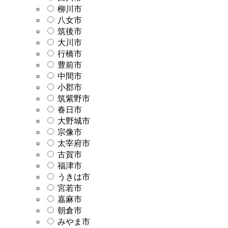
柳川市
八女市
筑後市
大川市
行橋市
豊前市
中間市
小郡市
筑紫野市
春日市
大野城市
宗像市
太宰府市
古賀市
福津市
うきは市
宮若市
嘉麻市
朝倉市
みやま市