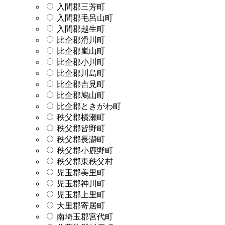
入間郡三芳町
入間郡毛呂山町
入間郡越生町
比企郡滑川町
比企郡嵐山町
比企郡小川町
比企郡川島町
比企郡吉見町
比企郡鳩山町
比企郡ときがわ町
秩父郡横瀬町
秩父郡皆野町
秩父郡長瀞町
秩父郡小鹿野町
秩父郡東秩父村
児玉郡美里町
児玉郡神川町
児玉郡上里町
大里郡寄居町
南埼玉郡宮代町