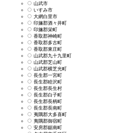
山武市
いすみ市
大網白里市
印旛郡酒々井町
印旛郡栄町
香取郡神崎町
香取郡多古町
香取郡東庄町
山武郡九十九里町
山武郡芝山町
山武郡横芝光町
長生郡一宮町
長生郡睦沢町
長生郡長生村
長生郡白子町
長生郡長柄町
長生郡長南町
夷隅郡大多喜町
夷隅郡御宿町
安房郡鋸南町