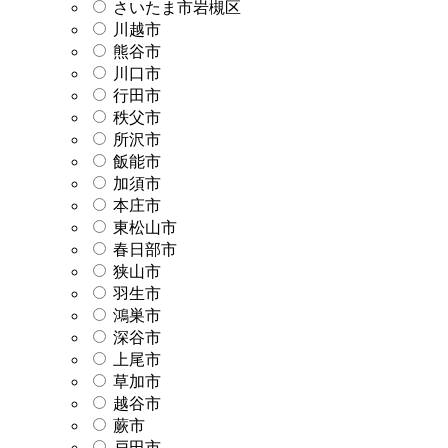
さいたま市岩槻区
川越市
熊谷市
川口市
行田市
秩父市
所沢市
飯能市
加須市
本庄市
東松山市
春日部市
狭山市
羽生市
鴻巣市
深谷市
上尾市
草加市
越谷市
蕨市
戸田市