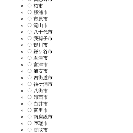
柏市
勝浦市
市原市
流山市
八千代市
我孫子市
鴨川市
鎌ケ谷市
君津市
富津市
浦安市
四街道市
袖ケ浦市
八街市
印西市
白井市
富里市
南房総市
匝瑳市
香取市