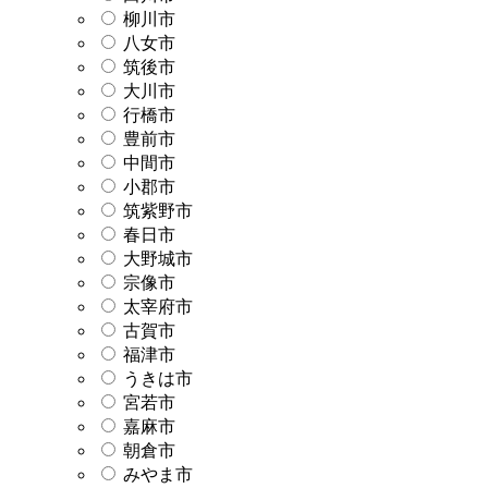
柳川市
八女市
筑後市
大川市
行橋市
豊前市
中間市
小郡市
筑紫野市
春日市
大野城市
宗像市
太宰府市
古賀市
福津市
うきは市
宮若市
嘉麻市
朝倉市
みやま市