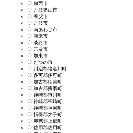
加西市
丹波篠山市
養父市
丹波市
南あわじ市
朝来市
淡路市
宍粟市
加東市
たつの市
川辺郡猪名川町
多可郡多可町
加古郡稲美町
加古郡播磨町
神崎郡市川町
神崎郡福崎町
神崎郡神河町
揖保郡太子町
赤穂郡上郡町
佐用郡佐用町