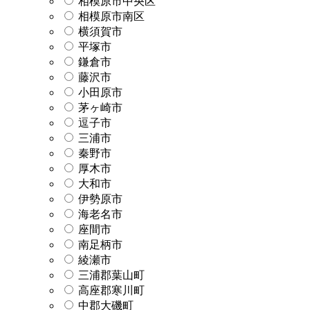
相模原市中央区
相模原市南区
横須賀市
平塚市
鎌倉市
藤沢市
小田原市
茅ヶ崎市
逗子市
三浦市
秦野市
厚木市
大和市
伊勢原市
海老名市
座間市
南足柄市
綾瀬市
三浦郡葉山町
高座郡寒川町
中郡大磯町