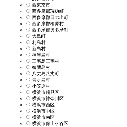
西東京市
西多摩郡瑞穂町
西多摩郡日の出町
西多摩郡檜原村
西多摩郡奥多摩町
大島町
利島村
新島村
神津島村
三宅島三宅村
御蔵島村
八丈島八丈町
青ヶ島村
小笠原村
横浜市鶴見区
横浜市神奈川区
横浜市西区
横浜市中区
横浜市南区
横浜市保土ケ谷区