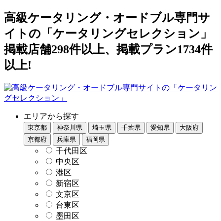
高級ケータリング・オードブル専門サ
イトの「ケータリングセレクション」
掲載店舗298件以上、掲載プラン1734件
以上!
エリアから探す
東京都
神奈川県
埼玉県
千葉県
愛知県
大阪府
京都府
兵庫県
福岡県
千代田区
中央区
港区
新宿区
文京区
台東区
墨田区