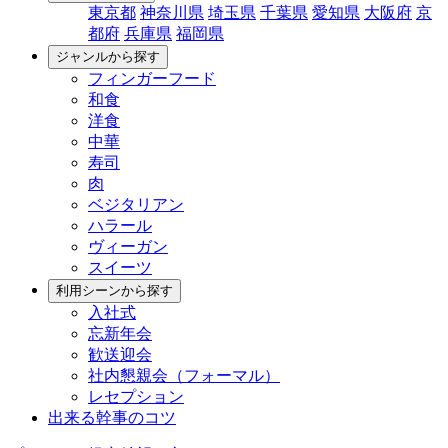
東京都
神奈川県
埼玉県
千葉県
愛知県
大阪府
京
都府
兵庫県
福岡県
ジャンルから探す
フィンガーフード
和食
洋食
中華
寿司
肉
ベジタリアン
ハラール
ヴィーガン
スイーツ
利用シーンから探す
入社式
忘新年会
歓送迎会
社内懇親会（フォーマル）
レセプション
出来る幹事のコツ