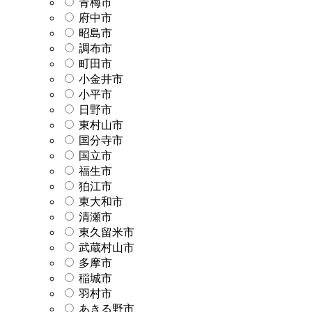
青梅市
府中市
昭島市
調布市
町田市
小金井市
小平市
日野市
東村山市
国分寺市
国立市
福生市
狛江市
東大和市
清瀬市
東久留米市
武蔵村山市
多摩市
稲城市
羽村市
あきる野市