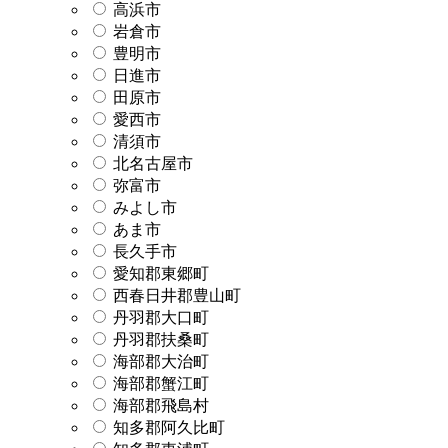
高浜市
岩倉市
豊明市
日進市
田原市
愛西市
清須市
北名古屋市
弥富市
みよし市
あま市
長久手市
愛知郡東郷町
西春日井郡豊山町
丹羽郡大口町
丹羽郡扶桑町
海部郡大治町
海部郡蟹江町
海部郡飛島村
知多郡阿久比町