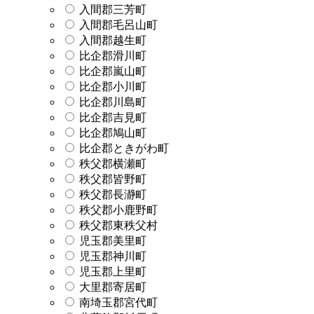
入間郡三芳町
入間郡毛呂山町
入間郡越生町
比企郡滑川町
比企郡嵐山町
比企郡小川町
比企郡川島町
比企郡吉見町
比企郡鳩山町
比企郡ときがわ町
秩父郡横瀬町
秩父郡皆野町
秩父郡長瀞町
秩父郡小鹿野町
秩父郡東秩父村
児玉郡美里町
児玉郡神川町
児玉郡上里町
大里郡寄居町
南埼玉郡宮代町