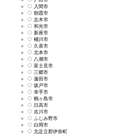
入間市
朝霞市
志木市
和光市
新座市
桶川市
久喜市
北本市
八潮市
富士見市
三郷市
蓮田市
坂戸市
幸手市
鶴ヶ島市
日高市
吉川市
ふじみ野市
白岡市
北足立郡伊奈町