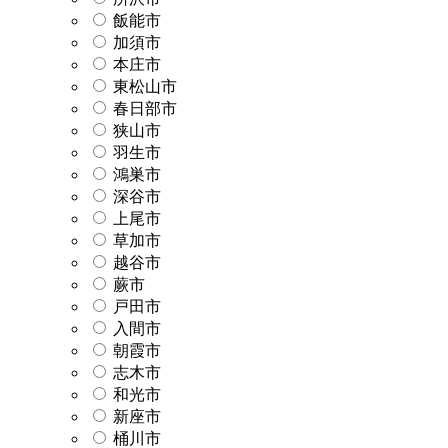
飯能市
加須市
本庄市
東松山市
春日部市
狭山市
羽生市
鴻巣市
深谷市
上尾市
草加市
越谷市
蕨市
戸田市
入間市
朝霞市
志木市
和光市
新座市
桶川市