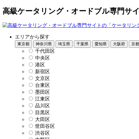
高級ケータリング・オードブル専門サイト
エリアから探す
東京都
神奈川県
埼玉県
千葉県
愛知県
大阪府
京
千代田区
中央区
港区
新宿区
文京区
台東区
墨田区
江東区
品川区
目黒区
大田区
世田谷区
渋谷区