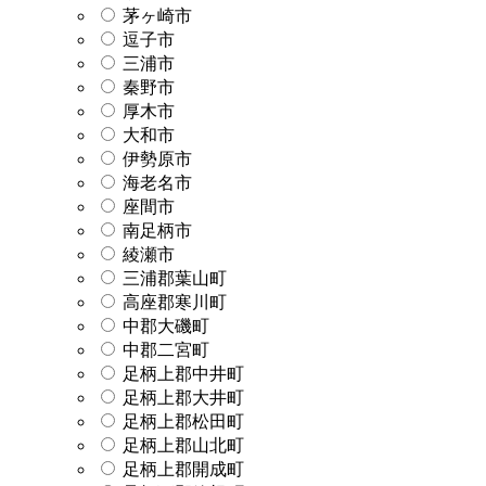
茅ヶ崎市
逗子市
三浦市
秦野市
厚木市
大和市
伊勢原市
海老名市
座間市
南足柄市
綾瀬市
三浦郡葉山町
高座郡寒川町
中郡大磯町
中郡二宮町
足柄上郡中井町
足柄上郡大井町
足柄上郡松田町
足柄上郡山北町
足柄上郡開成町