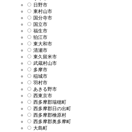
日野市
東村山市
国分寺市
国立市
福生市
狛江市
東大和市
清瀬市
東久留米市
武蔵村山市
多摩市
稲城市
羽村市
あきる野市
西東京市
西多摩郡瑞穂町
西多摩郡日の出町
西多摩郡檜原村
西多摩郡奥多摩町
大島町