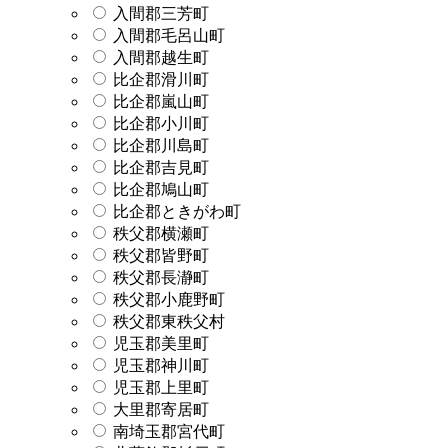
入間郡三芳町
入間郡毛呂山町
入間郡越生町
比企郡滑川町
比企郡嵐山町
比企郡小川町
比企郡川島町
比企郡吉見町
比企郡鳩山町
比企郡ときがわ町
秩父郡横瀬町
秩父郡皆野町
秩父郡長瀞町
秩父郡小鹿野町
秩父郡東秩父村
児玉郡美里町
児玉郡神川町
児玉郡上里町
大里郡寄居町
南埼玉郡宮代町