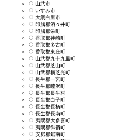
山武市
いすみ市
大網白里市
印旛郡酒々井町
印旛郡栄町
香取郡神崎町
香取郡多古町
香取郡東庄町
山武郡九十九里町
山武郡芝山町
山武郡横芝光町
長生郡一宮町
長生郡睦沢町
長生郡長生村
長生郡白子町
長生郡長柄町
長生郡長南町
夷隅郡大多喜町
夷隅郡御宿町
安房郡鋸南町