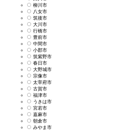
柳川市
八女市
筑後市
大川市
行橋市
豊前市
中間市
小郡市
筑紫野市
春日市
大野城市
宗像市
太宰府市
古賀市
福津市
うきは市
宮若市
嘉麻市
朝倉市
みやま市