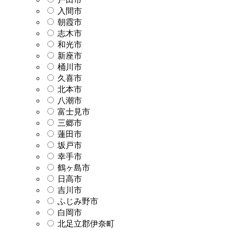
入間市
朝霞市
志木市
和光市
新座市
桶川市
久喜市
北本市
八潮市
富士見市
三郷市
蓮田市
坂戸市
幸手市
鶴ヶ島市
日高市
吉川市
ふじみ野市
白岡市
北足立郡伊奈町