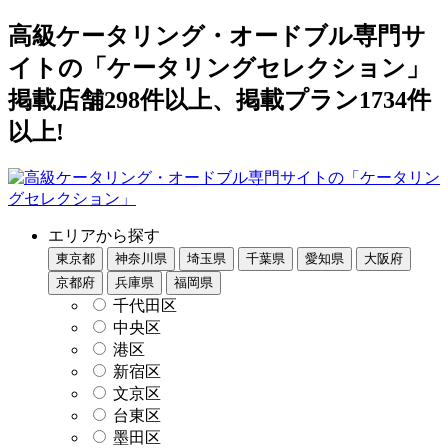
高級ケータリング・オードブル専門サ
イトの「ケータリングセレクション」
掲載店舗298件以上、掲載プラン1734件
以上!
エリアから探す
東京都
神奈川県
埼玉県
千葉県
愛知県
大阪府
京都府
兵庫県
福岡県
千代田区
中央区
港区
新宿区
文京区
台東区
墨田区