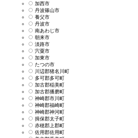
加西市
丹波篠山市
養父市
丹波市
南あわじ市
朝来市
淡路市
宍粟市
加東市
たつの市
川辺郡猪名川町
多可郡多可町
加古郡稲美町
加古郡播磨町
神崎郡市川町
神崎郡福崎町
神崎郡神河町
揖保郡太子町
赤穂郡上郡町
佐用郡佐用町