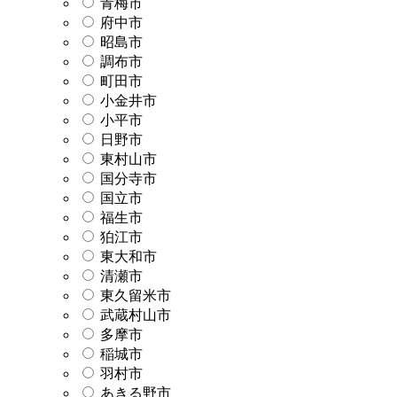
青梅市
府中市
昭島市
調布市
町田市
小金井市
小平市
日野市
東村山市
国分寺市
国立市
福生市
狛江市
東大和市
清瀬市
東久留米市
武蔵村山市
多摩市
稲城市
羽村市
あきる野市