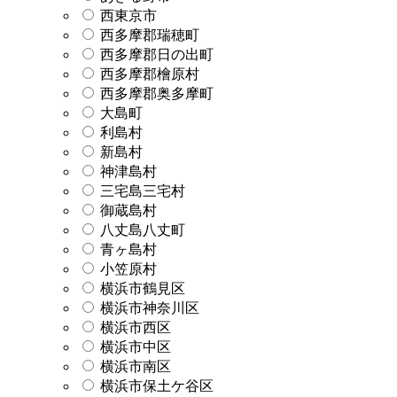
西東京市
西多摩郡瑞穂町
西多摩郡日の出町
西多摩郡檜原村
西多摩郡奥多摩町
大島町
利島村
新島村
神津島村
三宅島三宅村
御蔵島村
八丈島八丈町
青ヶ島村
小笠原村
横浜市鶴見区
横浜市神奈川区
横浜市西区
横浜市中区
横浜市南区
横浜市保土ケ谷区