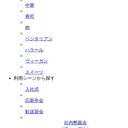
中華
寿司
肉
ベジタリアン
ハラール
ヴィーガン
スイーツ
利用シーンから探す
入社式
忘新年会
歓送迎会
社内懇親会