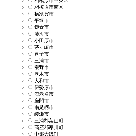
相模原市中央区
相模原市南区
横須賀市
平塚市
鎌倉市
藤沢市
小田原市
茅ヶ崎市
逗子市
三浦市
秦野市
厚木市
大和市
伊勢原市
海老名市
座間市
南足柄市
綾瀬市
三浦郡葉山町
高座郡寒川町
中郡大磯町