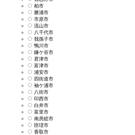
柏市
勝浦市
市原市
流山市
八千代市
我孫子市
鴨川市
鎌ケ谷市
君津市
富津市
浦安市
四街道市
袖ケ浦市
八街市
印西市
白井市
富里市
南房総市
匝瑳市
香取市