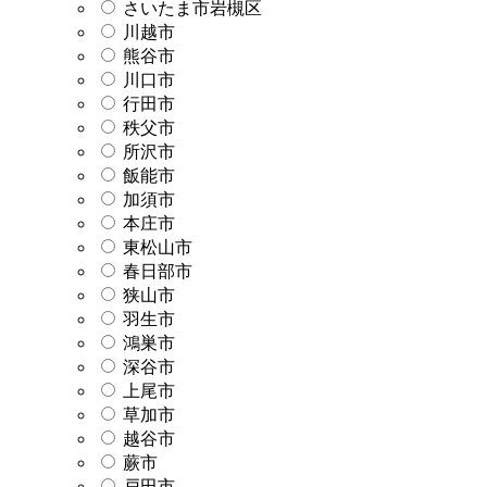
さいたま市岩槻区
川越市
熊谷市
川口市
行田市
秩父市
所沢市
飯能市
加須市
本庄市
東松山市
春日部市
狭山市
羽生市
鴻巣市
深谷市
上尾市
草加市
越谷市
蕨市
戸田市