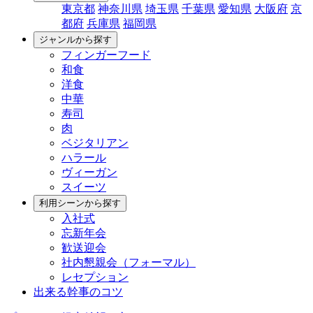
東京都
神奈川県
埼玉県
千葉県
愛知県
大阪府
京
都府
兵庫県
福岡県
ジャンルから探す
フィンガーフード
和食
洋食
中華
寿司
肉
ベジタリアン
ハラール
ヴィーガン
スイーツ
利用シーンから探す
入社式
忘新年会
歓送迎会
社内懇親会（フォーマル）
レセプション
出来る幹事のコツ