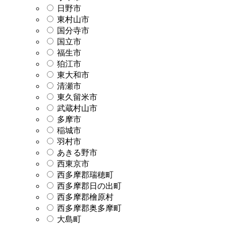
日野市
東村山市
国分寺市
国立市
福生市
狛江市
東大和市
清瀬市
東久留米市
武蔵村山市
多摩市
稲城市
羽村市
あきる野市
西東京市
西多摩郡瑞穂町
西多摩郡日の出町
西多摩郡檜原村
西多摩郡奥多摩町
大島町