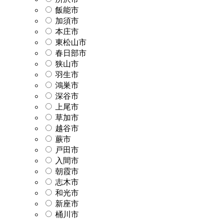
飯能市
加須市
本庄市
東松山市
春日部市
狭山市
羽生市
鴻巣市
深谷市
上尾市
草加市
越谷市
蕨市
戸田市
入間市
朝霞市
志木市
和光市
新座市
桶川市