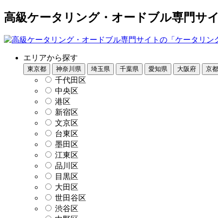
高級ケータリング・オードブル専門サイト
エリアから探す
東京都
神奈川県
埼玉県
千葉県
愛知県
大阪府
京
千代田区
中央区
港区
新宿区
文京区
台東区
墨田区
江東区
品川区
目黒区
大田区
世田谷区
渋谷区