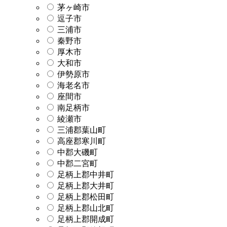
茅ヶ崎市
逗子市
三浦市
秦野市
厚木市
大和市
伊勢原市
海老名市
座間市
南足柄市
綾瀬市
三浦郡葉山町
高座郡寒川町
中郡大磯町
中郡二宮町
足柄上郡中井町
足柄上郡大井町
足柄上郡松田町
足柄上郡山北町
足柄上郡開成町