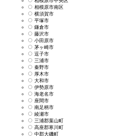
相模原市中央区
相模原市南区
横須賀市
平塚市
鎌倉市
藤沢市
小田原市
茅ヶ崎市
逗子市
三浦市
秦野市
厚木市
大和市
伊勢原市
海老名市
座間市
南足柄市
綾瀬市
三浦郡葉山町
高座郡寒川町
中郡大磯町