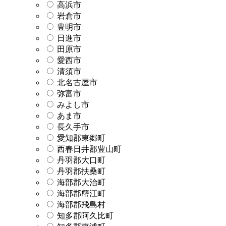
高浜市
岩倉市
豊明市
日進市
田原市
愛西市
清須市
北名古屋市
弥富市
みよし市
あま市
長久手市
愛知郡東郷町
西春日井郡豊山町
丹羽郡大口町
丹羽郡扶桑町
海部郡大治町
海部郡蟹江町
海部郡飛島村
知多郡阿久比町