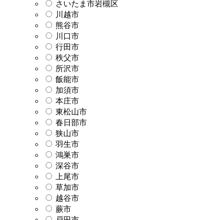
さいたま市岩槻区
川越市
熊谷市
川口市
行田市
秩父市
所沢市
飯能市
加須市
本庄市
東松山市
春日部市
狭山市
羽生市
鴻巣市
深谷市
上尾市
草加市
越谷市
蕨市
戸田市