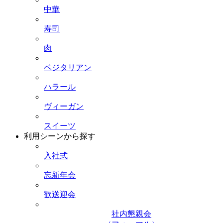
中華
寿司
肉
ベジタリアン
ハラール
ヴィーガン
スイーツ
利用シーンから探す
入社式
忘新年会
歓送迎会
社内懇親会