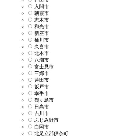
入間市
朝霞市
志木市
和光市
新座市
桶川市
久喜市
北本市
八潮市
富士見市
三郷市
蓮田市
坂戸市
幸手市
鶴ヶ島市
日高市
吉川市
ふじみ野市
白岡市
北足立郡伊奈町