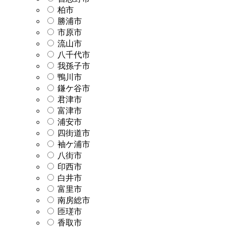
柏市
勝浦市
市原市
流山市
八千代市
我孫子市
鴨川市
鎌ケ谷市
君津市
富津市
浦安市
四街道市
袖ケ浦市
八街市
印西市
白井市
富里市
南房総市
匝瑳市
香取市