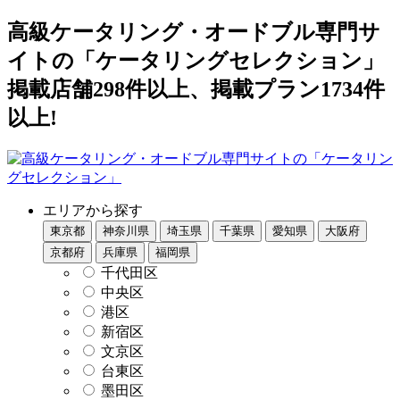
高級ケータリング・オードブル専門サ
イトの「ケータリングセレクション」
掲載店舗298件以上、掲載プラン1734件
以上!
エリアから探す
東京都
神奈川県
埼玉県
千葉県
愛知県
大阪府
京都府
兵庫県
福岡県
千代田区
中央区
港区
新宿区
文京区
台東区
墨田区