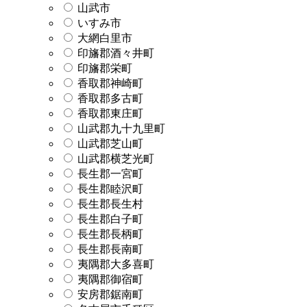
山武市
いすみ市
大網白里市
印旛郡酒々井町
印旛郡栄町
香取郡神崎町
香取郡多古町
香取郡東庄町
山武郡九十九里町
山武郡芝山町
山武郡横芝光町
長生郡一宮町
長生郡睦沢町
長生郡長生村
長生郡白子町
長生郡長柄町
長生郡長南町
夷隅郡大多喜町
夷隅郡御宿町
安房郡鋸南町