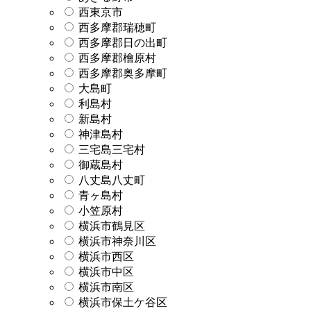
西東京市
西多摩郡瑞穂町
西多摩郡日の出町
西多摩郡檜原村
西多摩郡奥多摩町
大島町
利島村
新島村
神津島村
三宅島三宅村
御蔵島村
八丈島八丈町
青ヶ島村
小笠原村
横浜市鶴見区
横浜市神奈川区
横浜市西区
横浜市中区
横浜市南区
横浜市保土ケ谷区