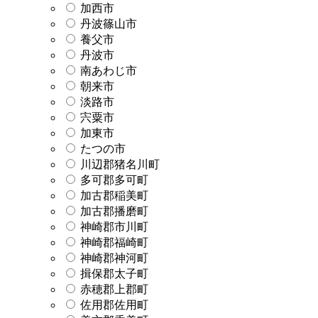
加西市
丹波篠山市
養父市
丹波市
南あわじ市
朝来市
淡路市
宍粟市
加東市
たつの市
川辺郡猪名川町
多可郡多可町
加古郡稲美町
加古郡播磨町
神崎郡市川町
神崎郡福崎町
神崎郡神河町
揖保郡太子町
赤穂郡上郡町
佐用郡佐用町