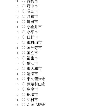
青梅市
府中市
昭島市
調布市
町田市
小金井市
小平市
日野市
東村山市
国分寺市
国立市
福生市
狛江市
東大和市
清瀬市
東久留米市
武蔵村山市
多摩市
稲城市
羽村市
あきる野市