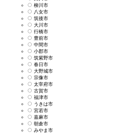
柳川市
八女市
筑後市
大川市
行橋市
豊前市
中間市
小郡市
筑紫野市
春日市
大野城市
宗像市
太宰府市
古賀市
福津市
うきは市
宮若市
嘉麻市
朝倉市
みやま市