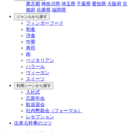
東京都
神奈川県
埼玉県
千葉県
愛知県
大阪府
京
都府
兵庫県
福岡県
ジャンルから探す
フィンガーフード
和食
洋食
中華
寿司
肉
ベジタリアン
ハラール
ヴィーガン
スイーツ
利用シーンから探す
入社式
忘新年会
歓送迎会
社内懇親会（フォーマル）
レセプション
出来る幹事のコツ