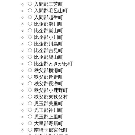
入間郡三芳町
入間郡毛呂山町
入間郡越生町
比企郡滑川町
比企郡嵐山町
比企郡小川町
比企郡川島町
比企郡吉見町
比企郡鳩山町
比企郡ときがわ町
秩父郡横瀬町
秩父郡皆野町
秩父郡長瀞町
秩父郡小鹿野町
秩父郡東秩父村
児玉郡美里町
児玉郡神川町
児玉郡上里町
大里郡寄居町
南埼玉郡宮代町