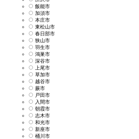
飯能市
加須市
本庄市
東松山市
春日部市
狭山市
羽生市
鴻巣市
深谷市
上尾市
草加市
越谷市
蕨市
戸田市
入間市
朝霞市
志木市
和光市
新座市
桶川市