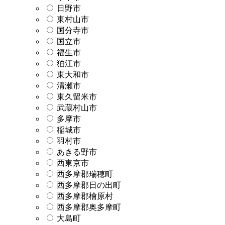
日野市
東村山市
国分寺市
国立市
福生市
狛江市
東大和市
清瀬市
東久留米市
武蔵村山市
多摩市
稲城市
羽村市
あきる野市
西東京市
西多摩郡瑞穂町
西多摩郡日の出町
西多摩郡檜原村
西多摩郡奥多摩町
大島町