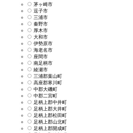
茅ヶ崎市
逗子市
三浦市
秦野市
厚木市
大和市
伊勢原市
海老名市
座間市
南足柄市
綾瀬市
三浦郡葉山町
高座郡寒川町
中郡大磯町
中郡二宮町
足柄上郡中井町
足柄上郡大井町
足柄上郡松田町
足柄上郡山北町
足柄上郡開成町