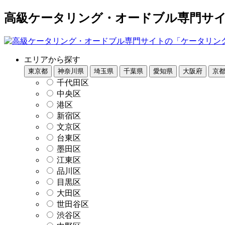
高級ケータリング・オードブル専門サイト
エリアから探す
東京都
神奈川県
埼玉県
千葉県
愛知県
大阪府
京
千代田区
中央区
港区
新宿区
文京区
台東区
墨田区
江東区
品川区
目黒区
大田区
世田谷区
渋谷区