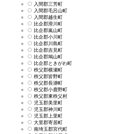
入間郡三芳町
入間郡毛呂山町
入間郡越生町
比企郡滑川町
比企郡嵐山町
比企郡小川町
比企郡川島町
比企郡吉見町
比企郡鳩山町
比企郡ときがわ町
秩父郡横瀬町
秩父郡皆野町
秩父郡長瀞町
秩父郡小鹿野町
秩父郡東秩父村
児玉郡美里町
児玉郡神川町
児玉郡上里町
大里郡寄居町
南埼玉郡宮代町