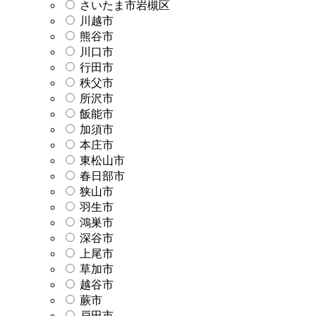
さいたま市岩槻区
川越市
熊谷市
川口市
行田市
秩父市
所沢市
飯能市
加須市
本庄市
東松山市
春日部市
狭山市
羽生市
鴻巣市
深谷市
上尾市
草加市
越谷市
蕨市
戸田市