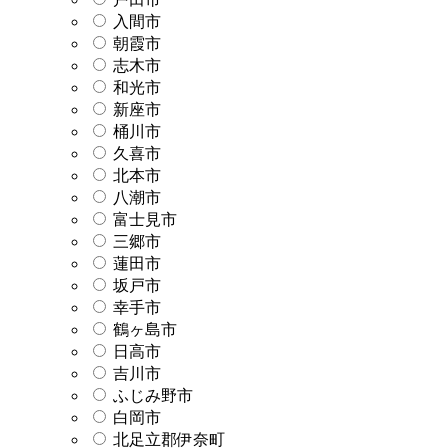
入間市
朝霞市
志木市
和光市
新座市
桶川市
久喜市
北本市
八潮市
富士見市
三郷市
蓮田市
坂戸市
幸手市
鶴ヶ島市
日高市
吉川市
ふじみ野市
白岡市
北足立郡伊奈町