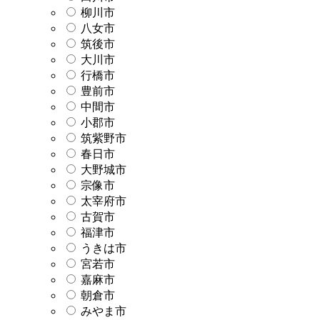
柳川市
八女市
筑後市
大川市
行橋市
豊前市
中間市
小郡市
筑紫野市
春日市
大野城市
宗像市
太宰府市
古賀市
福津市
うきは市
宮若市
嘉麻市
朝倉市
みやま市