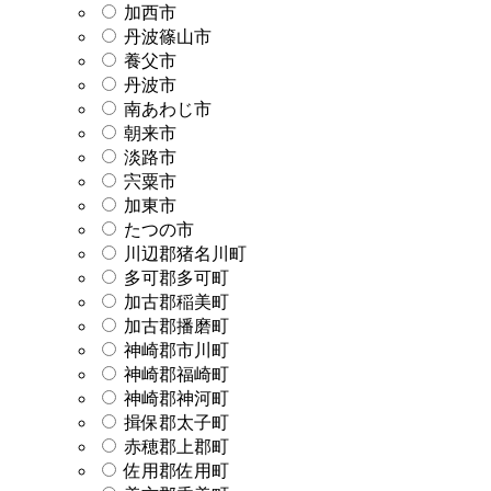
加西市
丹波篠山市
養父市
丹波市
南あわじ市
朝来市
淡路市
宍粟市
加東市
たつの市
川辺郡猪名川町
多可郡多可町
加古郡稲美町
加古郡播磨町
神崎郡市川町
神崎郡福崎町
神崎郡神河町
揖保郡太子町
赤穂郡上郡町
佐用郡佐用町