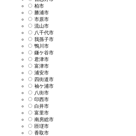
柏市
勝浦市
市原市
流山市
八千代市
我孫子市
鴨川市
鎌ケ谷市
君津市
富津市
浦安市
四街道市
袖ケ浦市
八街市
印西市
白井市
富里市
南房総市
匝瑳市
香取市