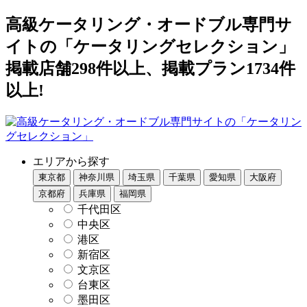
高級ケータリング・オードブル専門サ
イトの「ケータリングセレクション」
掲載店舗298件以上、掲載プラン1734件
以上!
エリアから探す
東京都
神奈川県
埼玉県
千葉県
愛知県
大阪府
京都府
兵庫県
福岡県
千代田区
中央区
港区
新宿区
文京区
台東区
墨田区