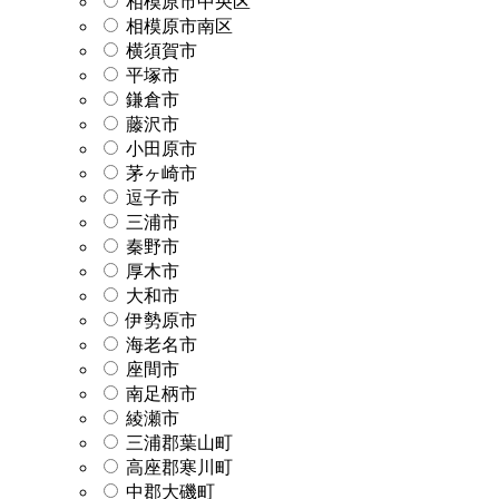
相模原市中央区
相模原市南区
横須賀市
平塚市
鎌倉市
藤沢市
小田原市
茅ヶ崎市
逗子市
三浦市
秦野市
厚木市
大和市
伊勢原市
海老名市
座間市
南足柄市
綾瀬市
三浦郡葉山町
高座郡寒川町
中郡大磯町