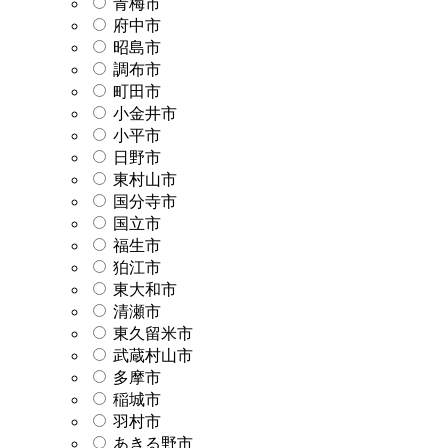
青梅市
府中市
昭島市
調布市
町田市
小金井市
小平市
日野市
東村山市
国分寺市
国立市
福生市
狛江市
東大和市
清瀬市
東久留米市
武蔵村山市
多摩市
稲城市
羽村市
あきる野市