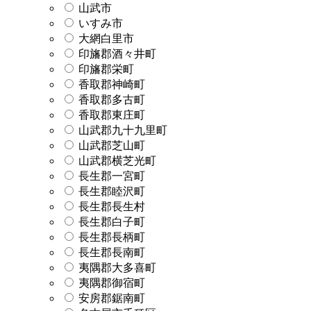
山武市
いすみ市
大網白里市
印旛郡酒々井町
印旛郡栄町
香取郡神崎町
香取郡多古町
香取郡東庄町
山武郡九十九里町
山武郡芝山町
山武郡横芝光町
長生郡一宮町
長生郡睦沢町
長生郡長生村
長生郡白子町
長生郡長柄町
長生郡長南町
夷隅郡大多喜町
夷隅郡御宿町
安房郡鋸南町