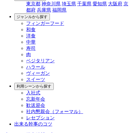
東京都
神奈川県
埼玉県
千葉県
愛知県
大阪府
京
都府
兵庫県
福岡県
ジャンルから探す
フィンガーフード
和食
洋食
中華
寿司
肉
ベジタリアン
ハラール
ヴィーガン
スイーツ
利用シーンから探す
入社式
忘新年会
歓送迎会
社内懇親会（フォーマル）
レセプション
出来る幹事のコツ