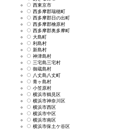
西東京市
西多摩郡瑞穂町
西多摩郡日の出町
西多摩郡檜原村
西多摩郡奥多摩町
大島町
利島村
新島村
神津島村
三宅島三宅村
御蔵島村
八丈島八丈町
青ヶ島村
小笠原村
横浜市鶴見区
横浜市神奈川区
横浜市西区
横浜市中区
横浜市南区
横浜市保土ケ谷区