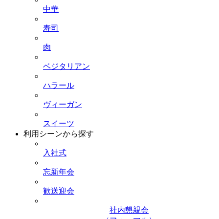
中華
寿司
肉
ベジタリアン
ハラール
ヴィーガン
スイーツ
利用シーンから探す
入社式
忘新年会
歓送迎会
社内懇親会