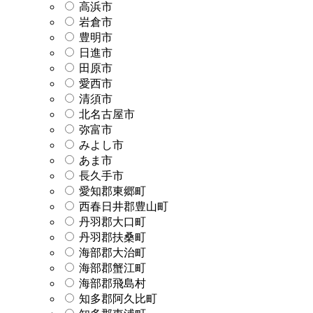
高浜市
岩倉市
豊明市
日進市
田原市
愛西市
清須市
北名古屋市
弥富市
みよし市
あま市
長久手市
愛知郡東郷町
西春日井郡豊山町
丹羽郡大口町
丹羽郡扶桑町
海部郡大治町
海部郡蟹江町
海部郡飛島村
知多郡阿久比町