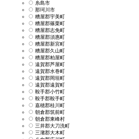
糸島市
那珂川市
糟屋郡宇美町
糟屋郡篠栗町
糟屋郡志免町
糟屋郡須惠町
糟屋郡新宮町
糟屋郡久山町
糟屋郡粕屋町
遠賀郡芦屋町
遠賀郡水巻町
遠賀郡岡垣町
遠賀郡遠賀町
鞍手郡小竹町
鞍手郡鞍手町
嘉穂郡桂川町
朝倉郡筑前町
朝倉郡東峰村
三井郡大刀洗町
三潴郡大木町