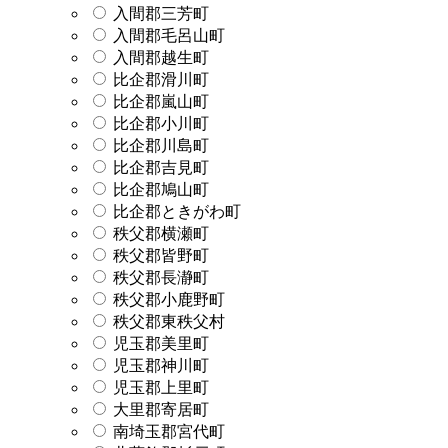
入間郡三芳町
入間郡毛呂山町
入間郡越生町
比企郡滑川町
比企郡嵐山町
比企郡小川町
比企郡川島町
比企郡吉見町
比企郡鳩山町
比企郡ときがわ町
秩父郡横瀬町
秩父郡皆野町
秩父郡長瀞町
秩父郡小鹿野町
秩父郡東秩父村
児玉郡美里町
児玉郡神川町
児玉郡上里町
大里郡寄居町
南埼玉郡宮代町