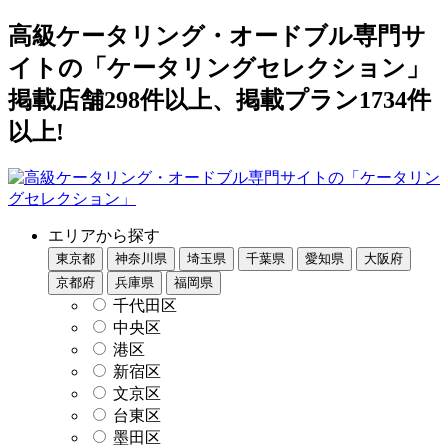
高級ケータリング・オードブル専門サ
イトの「ケータリングセレクション」
掲載店舗298件以上、掲載プラン1734件
以上!
エリアから探す
東京都
神奈川県
埼玉県
千葉県
愛知県
大阪府
京都府
兵庫県
福岡県
千代田区
中央区
港区
新宿区
文京区
台東区
墨田区