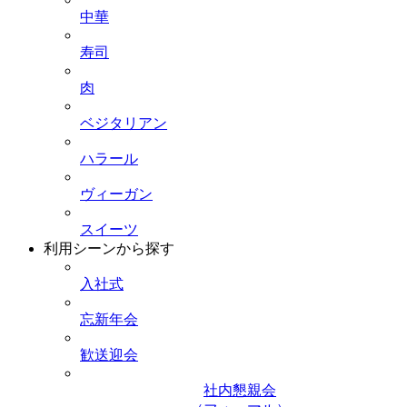
中華
寿司
肉
ベジタリアン
ハラール
ヴィーガン
スイーツ
利用シーンから探す
入社式
忘新年会
歓送迎会
社内懇親会