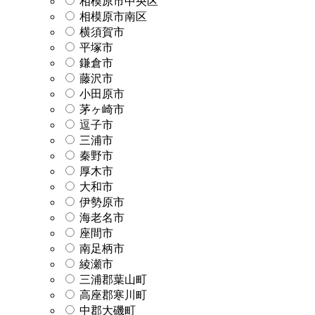
相模原市中央区
相模原市南区
横須賀市
平塚市
鎌倉市
藤沢市
小田原市
茅ヶ崎市
逗子市
三浦市
秦野市
厚木市
大和市
伊勢原市
海老名市
座間市
南足柄市
綾瀬市
三浦郡葉山町
高座郡寒川町
中郡大磯町