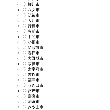
柳川市
八女市
筑後市
大川市
行橋市
豊前市
中間市
小郡市
筑紫野市
春日市
大野城市
宗像市
太宰府市
古賀市
福津市
うきは市
宮若市
嘉麻市
朝倉市
みやま市