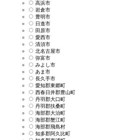
高浜市
岩倉市
豊明市
日進市
田原市
愛西市
清須市
北名古屋市
弥富市
みよし市
あま市
長久手市
愛知郡東郷町
西春日井郡豊山町
丹羽郡大口町
丹羽郡扶桑町
海部郡大治町
海部郡蟹江町
海部郡飛島村
知多郡阿久比町