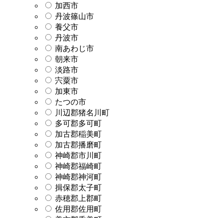
加西市
丹波篠山市
養父市
丹波市
南あわじ市
朝来市
淡路市
宍粟市
加東市
たつの市
川辺郡猪名川町
多可郡多可町
加古郡稲美町
加古郡播磨町
神崎郡市川町
神崎郡福崎町
神崎郡神河町
揖保郡太子町
赤穂郡上郡町
佐用郡佐用町