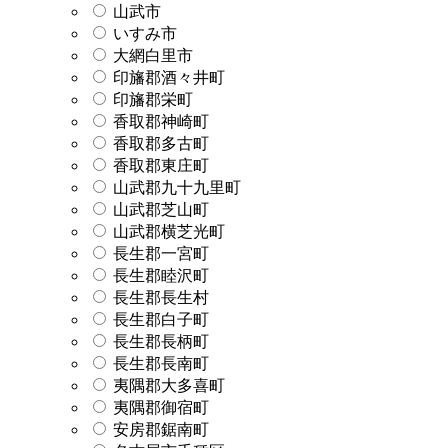
山武市
いすみ市
大網白里市
印旛郡酒々井町
印旛郡栄町
香取郡神崎町
香取郡多古町
香取郡東庄町
山武郡九十九里町
山武郡芝山町
山武郡横芝光町
長生郡一宮町
長生郡睦沢町
長生郡長生村
長生郡白子町
長生郡長柄町
長生郡長南町
夷隅郡大多喜町
夷隅郡御宿町
安房郡鋸南町