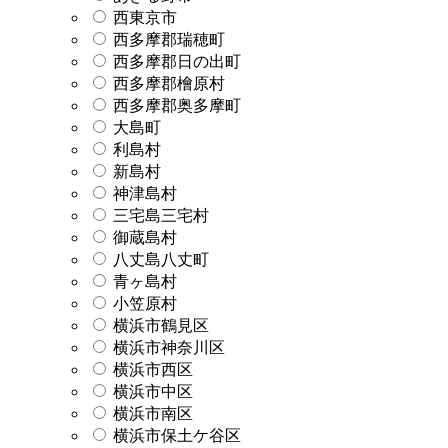
西東京市
西多摩郡瑞穂町
西多摩郡日の出町
西多摩郡檜原村
西多摩郡奥多摩町
大島町
利島村
新島村
神津島村
三宅島三宅村
御蔵島村
八丈島八丈町
青ヶ島村
小笠原村
横浜市鶴見区
横浜市神奈川区
横浜市西区
横浜市中区
横浜市南区
横浜市保土ケ谷区