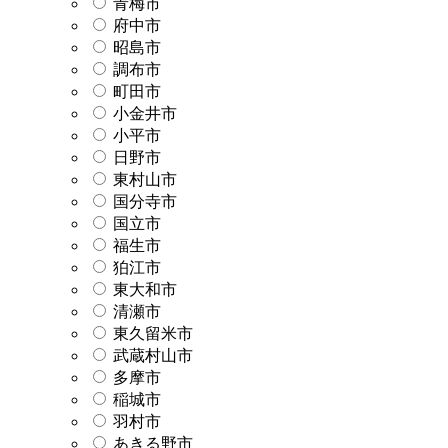
青梅市
府中市
昭島市
調布市
町田市
小金井市
小平市
日野市
東村山市
国分寺市
国立市
福生市
狛江市
東大和市
清瀬市
東久留米市
武蔵村山市
多摩市
稲城市
羽村市
あきる野市