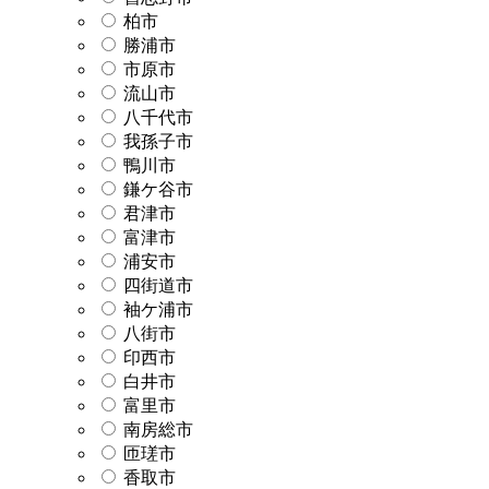
柏市
勝浦市
市原市
流山市
八千代市
我孫子市
鴨川市
鎌ケ谷市
君津市
富津市
浦安市
四街道市
袖ケ浦市
八街市
印西市
白井市
富里市
南房総市
匝瑳市
香取市