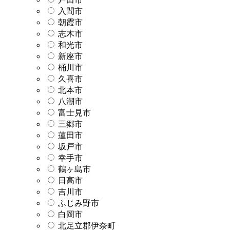
入間市
朝霞市
志木市
和光市
新座市
桶川市
久喜市
北本市
八潮市
富士見市
三郷市
蓮田市
坂戸市
幸手市
鶴ヶ島市
日高市
吉川市
ふじみ野市
白岡市
北足立郡伊奈町