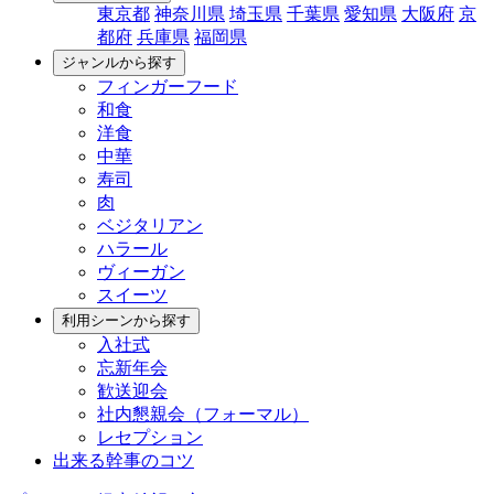
東京都
神奈川県
埼玉県
千葉県
愛知県
大阪府
京
都府
兵庫県
福岡県
ジャンルから探す
フィンガーフード
和食
洋食
中華
寿司
肉
ベジタリアン
ハラール
ヴィーガン
スイーツ
利用シーンから探す
入社式
忘新年会
歓送迎会
社内懇親会（フォーマル）
レセプション
出来る幹事のコツ