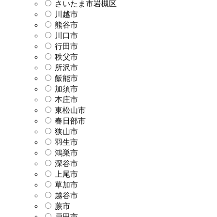
さいたま市岩槻区
川越市
熊谷市
川口市
行田市
秩父市
所沢市
飯能市
加須市
本庄市
東松山市
春日部市
狭山市
羽生市
鴻巣市
深谷市
上尾市
草加市
越谷市
蕨市
戸田市