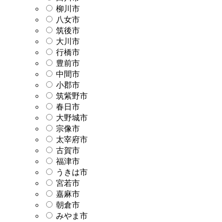
柳川市
八女市
筑後市
大川市
行橋市
豊前市
中間市
小郡市
筑紫野市
春日市
大野城市
宗像市
太宰府市
古賀市
福津市
うきは市
宮若市
嘉麻市
朝倉市
みやま市