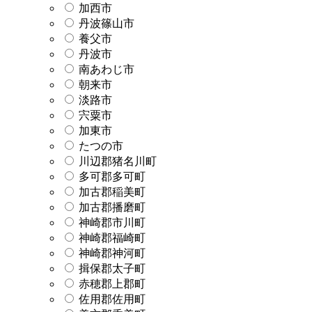
加西市
丹波篠山市
養父市
丹波市
南あわじ市
朝来市
淡路市
宍粟市
加東市
たつの市
川辺郡猪名川町
多可郡多可町
加古郡稲美町
加古郡播磨町
神崎郡市川町
神崎郡福崎町
神崎郡神河町
揖保郡太子町
赤穂郡上郡町
佐用郡佐用町