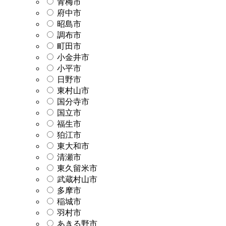
青梅市
府中市
昭島市
調布市
町田市
小金井市
小平市
日野市
東村山市
国分寺市
国立市
福生市
狛江市
東大和市
清瀬市
東久留米市
武蔵村山市
多摩市
稲城市
羽村市
あきる野市