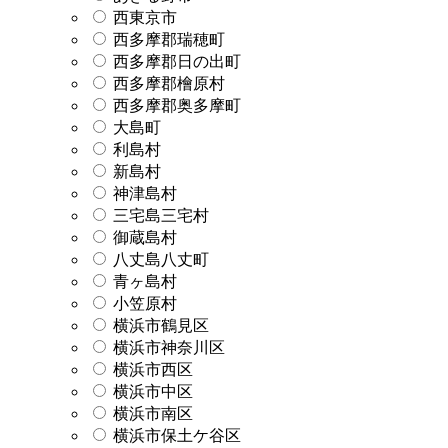
西東京市
西多摩郡瑞穂町
西多摩郡日の出町
西多摩郡檜原村
西多摩郡奥多摩町
大島町
利島村
新島村
神津島村
三宅島三宅村
御蔵島村
八丈島八丈町
青ヶ島村
小笠原村
横浜市鶴見区
横浜市神奈川区
横浜市西区
横浜市中区
横浜市南区
横浜市保土ケ谷区