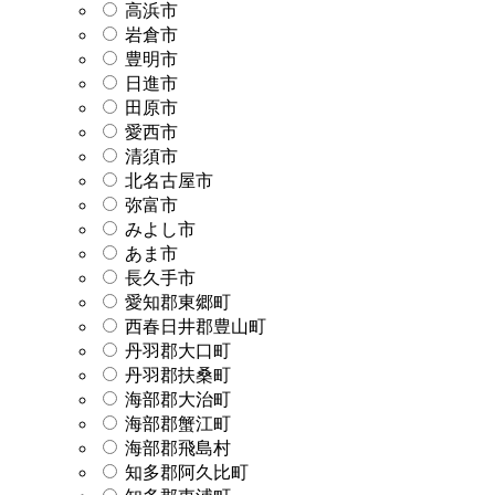
高浜市
岩倉市
豊明市
日進市
田原市
愛西市
清須市
北名古屋市
弥富市
みよし市
あま市
長久手市
愛知郡東郷町
西春日井郡豊山町
丹羽郡大口町
丹羽郡扶桑町
海部郡大治町
海部郡蟹江町
海部郡飛島村
知多郡阿久比町