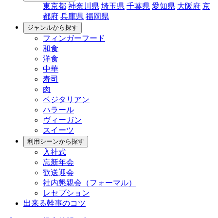
東京都
神奈川県
埼玉県
千葉県
愛知県
大阪府
京
都府
兵庫県
福岡県
ジャンルから探す
フィンガーフード
和食
洋食
中華
寿司
肉
ベジタリアン
ハラール
ヴィーガン
スイーツ
利用シーンから探す
入社式
忘新年会
歓送迎会
社内懇親会（フォーマル）
レセプション
出来る幹事のコツ