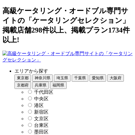
高級ケータリング・オードブル専門サ
イトの「ケータリングセレクション」
掲載店舗298件以上、掲載プラン1734件
以上!
エリアから探す
東京都
神奈川県
埼玉県
千葉県
愛知県
大阪府
京都府
兵庫県
福岡県
千代田区
中央区
港区
新宿区
文京区
台東区
墨田区