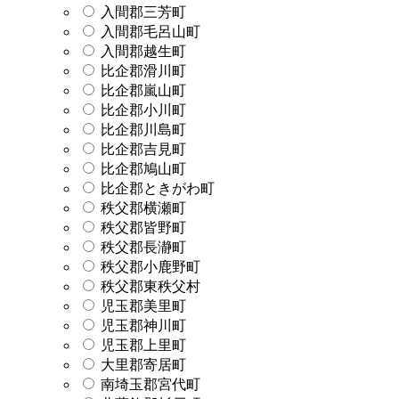
入間郡三芳町
入間郡毛呂山町
入間郡越生町
比企郡滑川町
比企郡嵐山町
比企郡小川町
比企郡川島町
比企郡吉見町
比企郡鳩山町
比企郡ときがわ町
秩父郡横瀬町
秩父郡皆野町
秩父郡長瀞町
秩父郡小鹿野町
秩父郡東秩父村
児玉郡美里町
児玉郡神川町
児玉郡上里町
大里郡寄居町
南埼玉郡宮代町