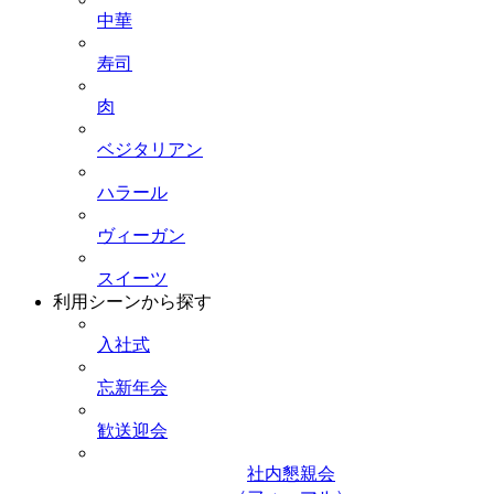
中華
寿司
肉
ベジタリアン
ハラール
ヴィーガン
スイーツ
利用シーンから探す
入社式
忘新年会
歓送迎会
社内懇親会