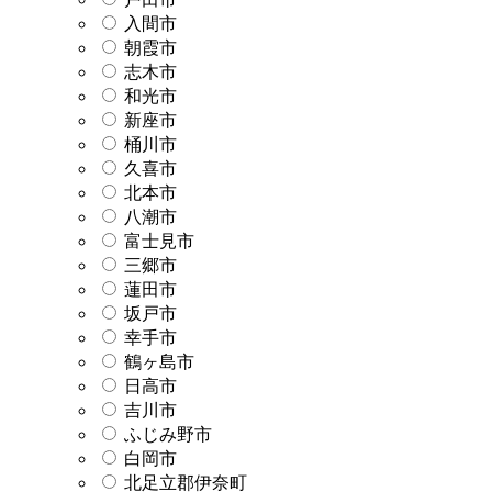
入間市
朝霞市
志木市
和光市
新座市
桶川市
久喜市
北本市
八潮市
富士見市
三郷市
蓮田市
坂戸市
幸手市
鶴ヶ島市
日高市
吉川市
ふじみ野市
白岡市
北足立郡伊奈町