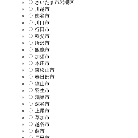
さいたま市岩槻区
川越市
熊谷市
川口市
行田市
秩父市
所沢市
飯能市
加須市
本庄市
東松山市
春日部市
狭山市
羽生市
鴻巣市
深谷市
上尾市
草加市
越谷市
蕨市
戸田市