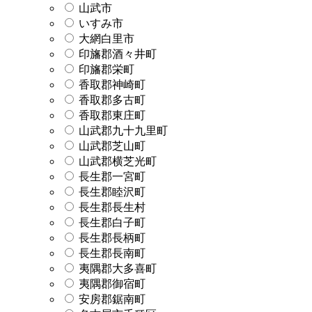
山武市
いすみ市
大網白里市
印旛郡酒々井町
印旛郡栄町
香取郡神崎町
香取郡多古町
香取郡東庄町
山武郡九十九里町
山武郡芝山町
山武郡横芝光町
長生郡一宮町
長生郡睦沢町
長生郡長生村
長生郡白子町
長生郡長柄町
長生郡長南町
夷隅郡大多喜町
夷隅郡御宿町
安房郡鋸南町