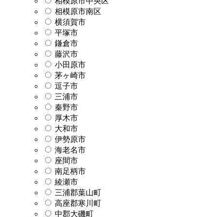
相模原市中央区
相模原市南区
横須賀市
平塚市
鎌倉市
藤沢市
小田原市
茅ヶ崎市
逗子市
三浦市
秦野市
厚木市
大和市
伊勢原市
海老名市
座間市
南足柄市
綾瀬市
三浦郡葉山町
高座郡寒川町
中郡大磯町