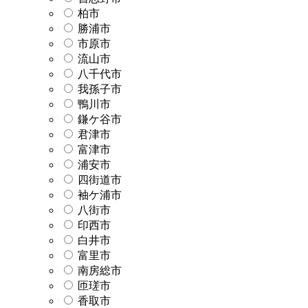
柏市
勝浦市
市原市
流山市
八千代市
我孫子市
鴨川市
鎌ケ谷市
君津市
富津市
浦安市
四街道市
袖ケ浦市
八街市
印西市
白井市
富里市
南房総市
匝瑳市
香取市