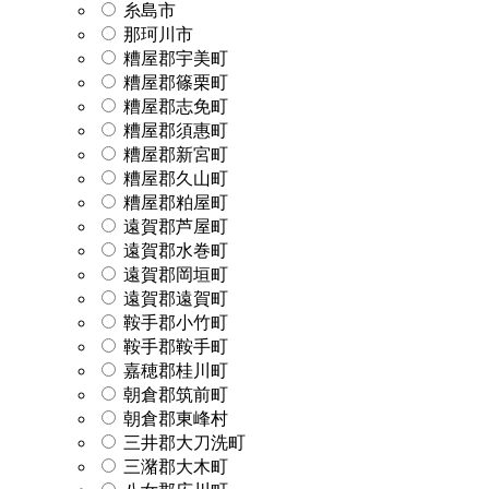
糸島市
那珂川市
糟屋郡宇美町
糟屋郡篠栗町
糟屋郡志免町
糟屋郡須惠町
糟屋郡新宮町
糟屋郡久山町
糟屋郡粕屋町
遠賀郡芦屋町
遠賀郡水巻町
遠賀郡岡垣町
遠賀郡遠賀町
鞍手郡小竹町
鞍手郡鞍手町
嘉穂郡桂川町
朝倉郡筑前町
朝倉郡東峰村
三井郡大刀洗町
三潴郡大木町