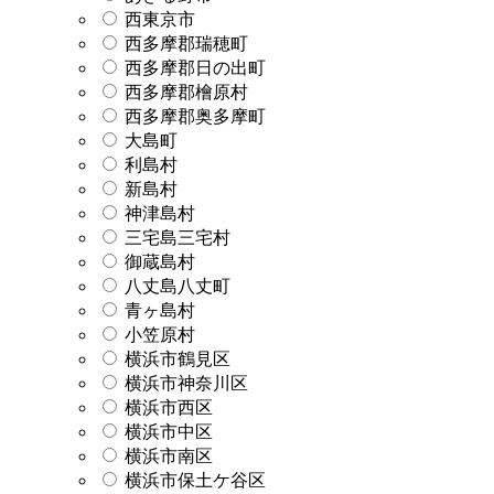
西東京市
西多摩郡瑞穂町
西多摩郡日の出町
西多摩郡檜原村
西多摩郡奥多摩町
大島町
利島村
新島村
神津島村
三宅島三宅村
御蔵島村
八丈島八丈町
青ヶ島村
小笠原村
横浜市鶴見区
横浜市神奈川区
横浜市西区
横浜市中区
横浜市南区
横浜市保土ケ谷区