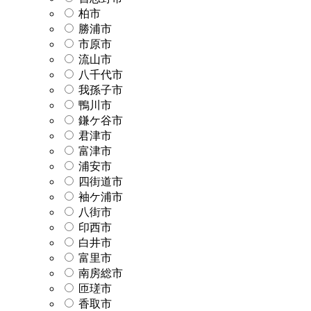
柏市
勝浦市
市原市
流山市
八千代市
我孫子市
鴨川市
鎌ケ谷市
君津市
富津市
浦安市
四街道市
袖ケ浦市
八街市
印西市
白井市
富里市
南房総市
匝瑳市
香取市