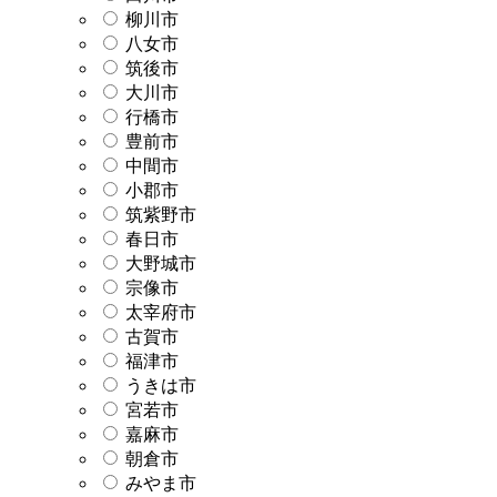
柳川市
八女市
筑後市
大川市
行橋市
豊前市
中間市
小郡市
筑紫野市
春日市
大野城市
宗像市
太宰府市
古賀市
福津市
うきは市
宮若市
嘉麻市
朝倉市
みやま市