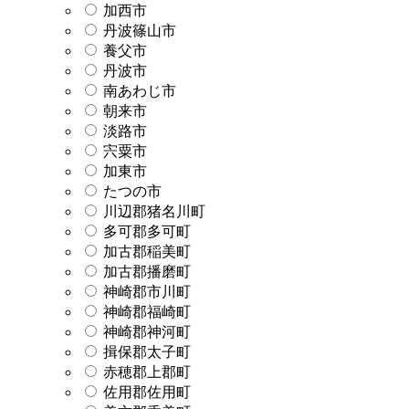
加西市
丹波篠山市
養父市
丹波市
南あわじ市
朝来市
淡路市
宍粟市
加東市
たつの市
川辺郡猪名川町
多可郡多可町
加古郡稲美町
加古郡播磨町
神崎郡市川町
神崎郡福崎町
神崎郡神河町
揖保郡太子町
赤穂郡上郡町
佐用郡佐用町