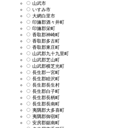
山武市
いすみ市
大網白里市
印旛郡酒々井町
印旛郡栄町
香取郡神崎町
香取郡多古町
香取郡東庄町
山武郡九十九里町
山武郡芝山町
山武郡横芝光町
長生郡一宮町
長生郡睦沢町
長生郡長生村
長生郡白子町
長生郡長柄町
長生郡長南町
夷隅郡大多喜町
夷隅郡御宿町
安房郡鋸南町