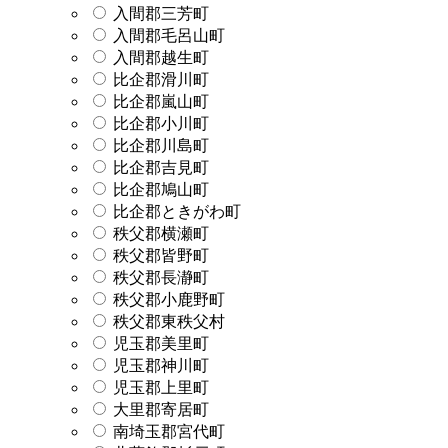
入間郡三芳町
入間郡毛呂山町
入間郡越生町
比企郡滑川町
比企郡嵐山町
比企郡小川町
比企郡川島町
比企郡吉見町
比企郡鳩山町
比企郡ときがわ町
秩父郡横瀬町
秩父郡皆野町
秩父郡長瀞町
秩父郡小鹿野町
秩父郡東秩父村
児玉郡美里町
児玉郡神川町
児玉郡上里町
大里郡寄居町
南埼玉郡宮代町