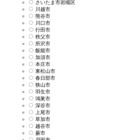
さいたま市岩槻区
川越市
熊谷市
川口市
行田市
秩父市
所沢市
飯能市
加須市
本庄市
東松山市
春日部市
狭山市
羽生市
鴻巣市
深谷市
上尾市
草加市
越谷市
蕨市
戸田市