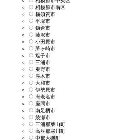
相模原市中央区
相模原市南区
横須賀市
平塚市
鎌倉市
藤沢市
小田原市
茅ヶ崎市
逗子市
三浦市
秦野市
厚木市
大和市
伊勢原市
海老名市
座間市
南足柄市
綾瀬市
三浦郡葉山町
高座郡寒川町
中郡大磯町