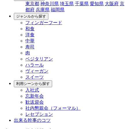
東京都
神奈川県
埼玉県
千葉県
愛知県
大阪府
京
都府
兵庫県
福岡県
ジャンルから探す
フィンガーフード
和食
洋食
中華
寿司
肉
ベジタリアン
ハラール
ヴィーガン
スイーツ
利用シーンから探す
入社式
忘新年会
歓送迎会
社内懇親会（フォーマル）
レセプション
出来る幹事のコツ