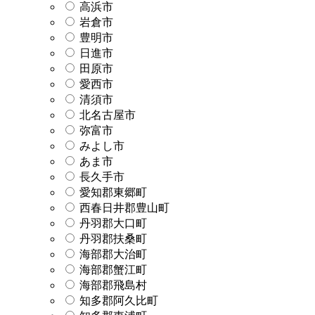
高浜市
岩倉市
豊明市
日進市
田原市
愛西市
清須市
北名古屋市
弥富市
みよし市
あま市
長久手市
愛知郡東郷町
西春日井郡豊山町
丹羽郡大口町
丹羽郡扶桑町
海部郡大治町
海部郡蟹江町
海部郡飛島村
知多郡阿久比町