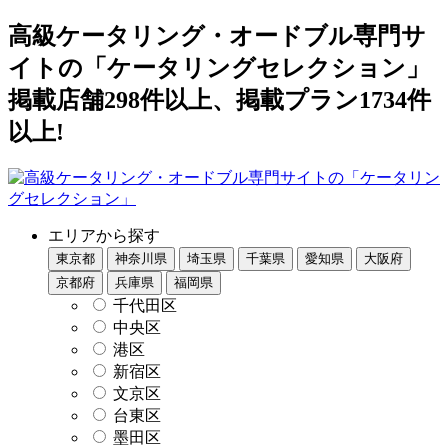
高級ケータリング・オードブル専門サ
イトの「ケータリングセレクション」
掲載店舗298件以上、掲載プラン1734件
以上!
エリアから探す
東京都
神奈川県
埼玉県
千葉県
愛知県
大阪府
京都府
兵庫県
福岡県
千代田区
中央区
港区
新宿区
文京区
台東区
墨田区