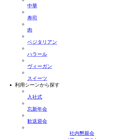
中華
寿司
肉
ベジタリアン
ハラール
ヴィーガン
スイーツ
利用シーンから探す
入社式
忘新年会
歓送迎会
社内懇親会