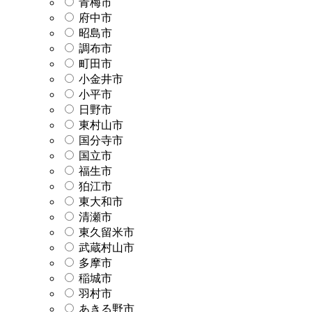
青梅市
府中市
昭島市
調布市
町田市
小金井市
小平市
日野市
東村山市
国分寺市
国立市
福生市
狛江市
東大和市
清瀬市
東久留米市
武蔵村山市
多摩市
稲城市
羽村市
あきる野市