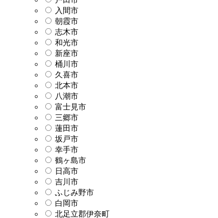
入間市
朝霞市
志木市
和光市
新座市
桶川市
久喜市
北本市
八潮市
富士見市
三郷市
蓮田市
坂戸市
幸手市
鶴ヶ島市
日高市
吉川市
ふじみ野市
白岡市
北足立郡伊奈町