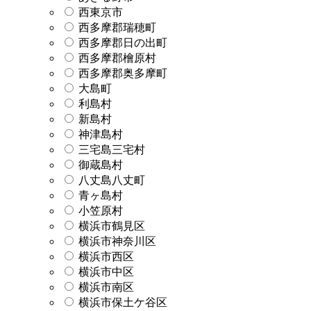
西東京市
西多摩郡瑞穂町
西多摩郡日の出町
西多摩郡檜原村
西多摩郡奥多摩町
大島町
利島村
新島村
神津島村
三宅島三宅村
御蔵島村
八丈島八丈町
青ヶ島村
小笠原村
横浜市鶴見区
横浜市神奈川区
横浜市西区
横浜市中区
横浜市南区
横浜市保土ケ谷区