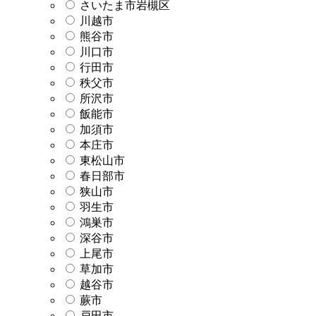
さいたま市岩槻区
川越市
熊谷市
川口市
行田市
秩父市
所沢市
飯能市
加須市
本庄市
東松山市
春日部市
狭山市
羽生市
鴻巣市
深谷市
上尾市
草加市
越谷市
蕨市
戸田市