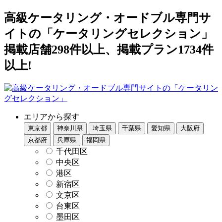
高級ケータリング・オードブル専門サ
イトの「ケータリングセレクション」
掲載店舗298件以上、掲載プラン1734件
以上!
エリアから探す
東京都
神奈川県
埼玉県
千葉県
愛知県
大阪府
京都府
兵庫県
福岡県
千代田区
中央区
港区
新宿区
文京区
台東区
墨田区