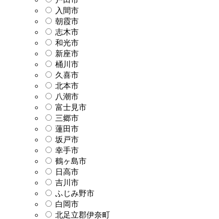
入間市
朝霞市
志木市
和光市
新座市
桶川市
久喜市
北本市
八潮市
富士見市
三郷市
蓮田市
坂戸市
幸手市
鶴ヶ島市
日高市
吉川市
ふじみ野市
白岡市
北足立郡伊奈町