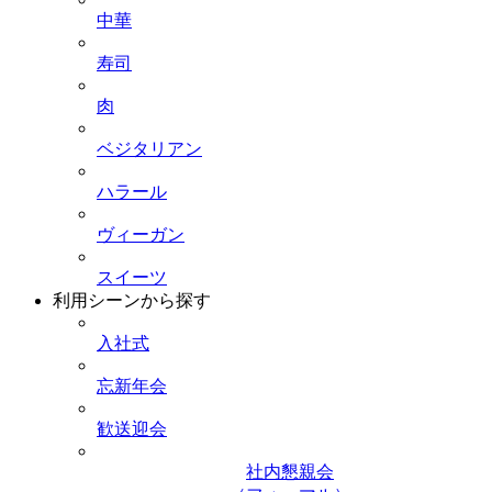
中華
寿司
肉
ベジタリアン
ハラール
ヴィーガン
スイーツ
利用シーンから探す
入社式
忘新年会
歓送迎会
社内懇親会