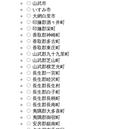
山武市
いすみ市
大網白里市
印旛郡酒々井町
印旛郡栄町
香取郡神崎町
香取郡多古町
香取郡東庄町
山武郡九十九里町
山武郡芝山町
山武郡横芝光町
長生郡一宮町
長生郡睦沢町
長生郡長生村
長生郡白子町
長生郡長柄町
長生郡長南町
夷隅郡大多喜町
夷隅郡御宿町
安房郡鋸南町