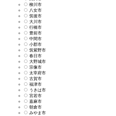
柳川市
八女市
筑後市
大川市
行橋市
豊前市
中間市
小郡市
筑紫野市
春日市
大野城市
宗像市
太宰府市
古賀市
福津市
うきは市
宮若市
嘉麻市
朝倉市
みやま市