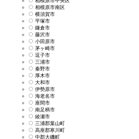
相模原市中央区
相模原市南区
横須賀市
平塚市
鎌倉市
藤沢市
小田原市
茅ヶ崎市
逗子市
三浦市
秦野市
厚木市
大和市
伊勢原市
海老名市
座間市
南足柄市
綾瀬市
三浦郡葉山町
高座郡寒川町
中郡大磯町