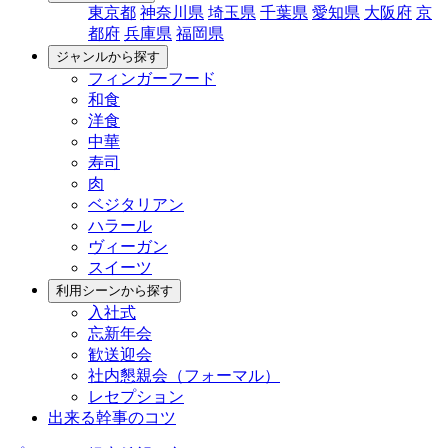
東京都
神奈川県
埼玉県
千葉県
愛知県
大阪府
京
都府
兵庫県
福岡県
ジャンルから探す
フィンガーフード
和食
洋食
中華
寿司
肉
ベジタリアン
ハラール
ヴィーガン
スイーツ
利用シーンから探す
入社式
忘新年会
歓送迎会
社内懇親会（フォーマル）
レセプション
出来る幹事のコツ