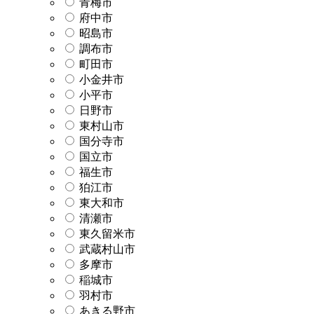
青梅市
府中市
昭島市
調布市
町田市
小金井市
小平市
日野市
東村山市
国分寺市
国立市
福生市
狛江市
東大和市
清瀬市
東久留米市
武蔵村山市
多摩市
稲城市
羽村市
あきる野市