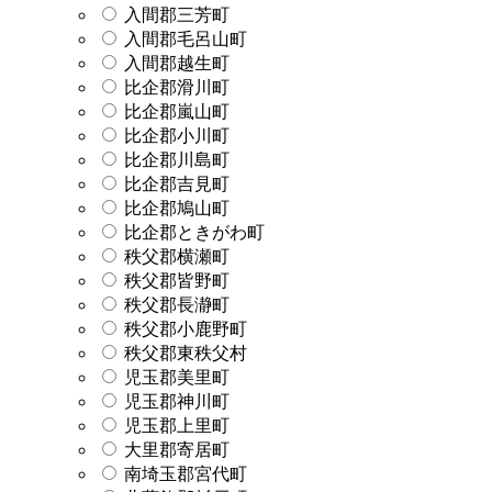
入間郡三芳町
入間郡毛呂山町
入間郡越生町
比企郡滑川町
比企郡嵐山町
比企郡小川町
比企郡川島町
比企郡吉見町
比企郡鳩山町
比企郡ときがわ町
秩父郡横瀬町
秩父郡皆野町
秩父郡長瀞町
秩父郡小鹿野町
秩父郡東秩父村
児玉郡美里町
児玉郡神川町
児玉郡上里町
大里郡寄居町
南埼玉郡宮代町