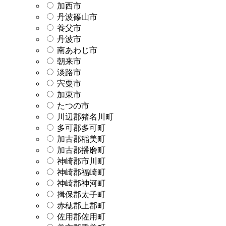
加西市
丹波篠山市
養父市
丹波市
南あわじ市
朝来市
淡路市
宍粟市
加東市
たつの市
川辺郡猪名川町
多可郡多可町
加古郡稲美町
加古郡播磨町
神崎郡市川町
神崎郡福崎町
神崎郡神河町
揖保郡太子町
赤穂郡上郡町
佐用郡佐用町