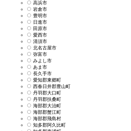
高浜市
岩倉市
豊明市
日進市
田原市
愛西市
清須市
北名古屋市
弥富市
みよし市
あま市
長久手市
愛知郡東郷町
西春日井郡豊山町
丹羽郡大口町
丹羽郡扶桑町
海部郡大治町
海部郡蟹江町
海部郡飛島村
知多郡阿久比町