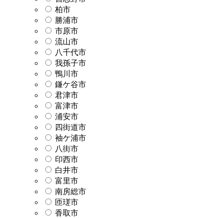
柏市
勝浦市
市原市
流山市
八千代市
我孫子市
鴨川市
鎌ケ谷市
君津市
富津市
浦安市
四街道市
袖ケ浦市
八街市
印西市
白井市
富里市
南房総市
匝瑳市
香取市