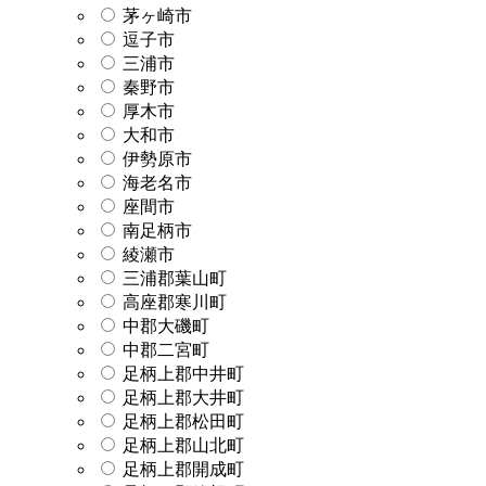
茅ヶ崎市
逗子市
三浦市
秦野市
厚木市
大和市
伊勢原市
海老名市
座間市
南足柄市
綾瀬市
三浦郡葉山町
高座郡寒川町
中郡大磯町
中郡二宮町
足柄上郡中井町
足柄上郡大井町
足柄上郡松田町
足柄上郡山北町
足柄上郡開成町