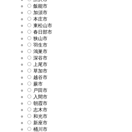
飯能市
加須市
本庄市
東松山市
春日部市
狭山市
羽生市
鴻巣市
深谷市
上尾市
草加市
越谷市
蕨市
戸田市
入間市
朝霞市
志木市
和光市
新座市
桶川市