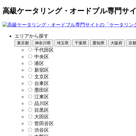
高級ケータリング・オードブル専門サイト
エリアから探す
東京都
神奈川県
埼玉県
千葉県
愛知県
大阪府
京
千代田区
中央区
港区
新宿区
文京区
台東区
墨田区
江東区
品川区
目黒区
大田区
世田谷区
渋谷区