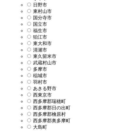
日野市
東村山市
国分寺市
国立市
福生市
狛江市
東大和市
清瀬市
東久留米市
武蔵村山市
多摩市
稲城市
羽村市
あきる野市
西東京市
西多摩郡瑞穂町
西多摩郡日の出町
西多摩郡檜原村
西多摩郡奥多摩町
大島町