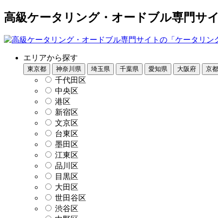
高級ケータリング・オードブル専門サイト
エリアから探す
東京都
神奈川県
埼玉県
千葉県
愛知県
大阪府
京
千代田区
中央区
港区
新宿区
文京区
台東区
墨田区
江東区
品川区
目黒区
大田区
世田谷区
渋谷区