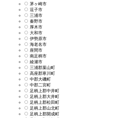
茅ヶ崎市
逗子市
三浦市
秦野市
厚木市
大和市
伊勢原市
海老名市
座間市
南足柄市
綾瀬市
三浦郡葉山町
高座郡寒川町
中郡大磯町
中郡二宮町
足柄上郡中井町
足柄上郡大井町
足柄上郡松田町
足柄上郡山北町
足柄上郡開成町