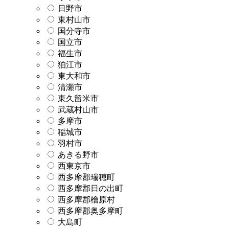
日野市
東村山市
国分寺市
国立市
福生市
狛江市
東大和市
清瀬市
東久留米市
武蔵村山市
多摩市
稲城市
羽村市
あきる野市
西東京市
西多摩郡瑞穂町
西多摩郡日の出町
西多摩郡檜原村
西多摩郡奥多摩町
大島町