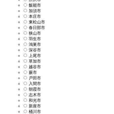
飯能市
加須市
本庄市
東松山市
春日部市
狭山市
羽生市
鴻巣市
深谷市
上尾市
草加市
越谷市
蕨市
戸田市
入間市
朝霞市
志木市
和光市
新座市
桶川市