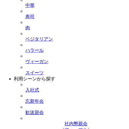
中華
寿司
肉
ベジタリアン
ハラール
ヴィーガン
スイーツ
利用シーンから探す
入社式
忘新年会
歓送迎会
社内懇親会