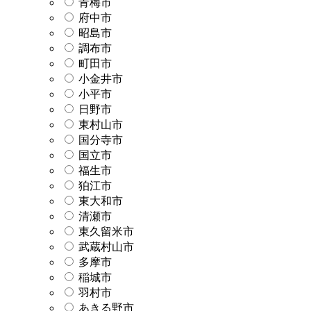
青梅市
府中市
昭島市
調布市
町田市
小金井市
小平市
日野市
東村山市
国分寺市
国立市
福生市
狛江市
東大和市
清瀬市
東久留米市
武蔵村山市
多摩市
稲城市
羽村市
あきる野市