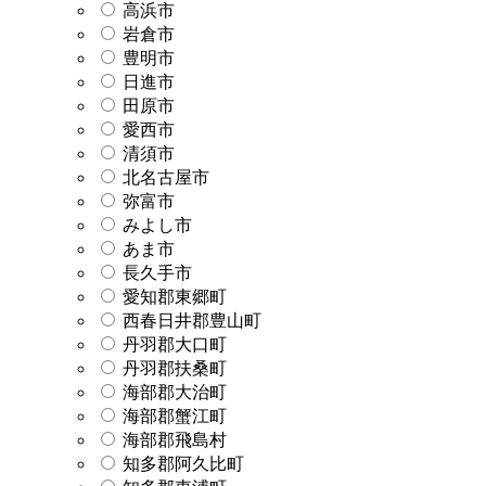
高浜市
岩倉市
豊明市
日進市
田原市
愛西市
清須市
北名古屋市
弥富市
みよし市
あま市
長久手市
愛知郡東郷町
西春日井郡豊山町
丹羽郡大口町
丹羽郡扶桑町
海部郡大治町
海部郡蟹江町
海部郡飛島村
知多郡阿久比町