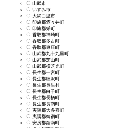
山武市
いすみ市
大網白里市
印旛郡酒々井町
印旛郡栄町
香取郡神崎町
香取郡多古町
香取郡東庄町
山武郡九十九里町
山武郡芝山町
山武郡横芝光町
長生郡一宮町
長生郡睦沢町
長生郡長生村
長生郡白子町
長生郡長柄町
長生郡長南町
夷隅郡大多喜町
夷隅郡御宿町
安房郡鋸南町