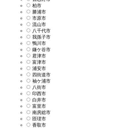
柏市
勝浦市
市原市
流山市
八千代市
我孫子市
鴨川市
鎌ケ谷市
君津市
富津市
浦安市
四街道市
袖ケ浦市
八街市
印西市
白井市
富里市
南房総市
匝瑳市
香取市