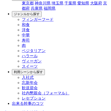
東京都
神奈川県
埼玉県
千葉県
愛知県
大阪府
京
都府
兵庫県
福岡県
ジャンルから探す
フィンガーフード
和食
洋食
中華
寿司
肉
ベジタリアン
ハラール
ヴィーガン
スイーツ
利用シーンから探す
入社式
忘新年会
歓送迎会
社内懇親会（フォーマル）
レセプション
出来る幹事のコツ