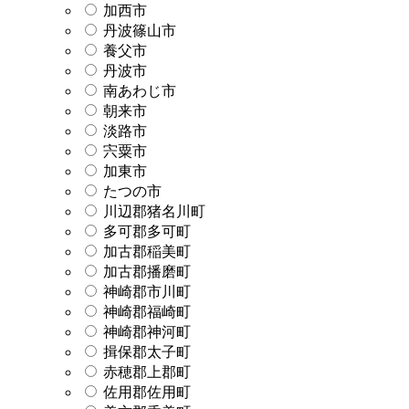
加西市
丹波篠山市
養父市
丹波市
南あわじ市
朝来市
淡路市
宍粟市
加東市
たつの市
川辺郡猪名川町
多可郡多可町
加古郡稲美町
加古郡播磨町
神崎郡市川町
神崎郡福崎町
神崎郡神河町
揖保郡太子町
赤穂郡上郡町
佐用郡佐用町