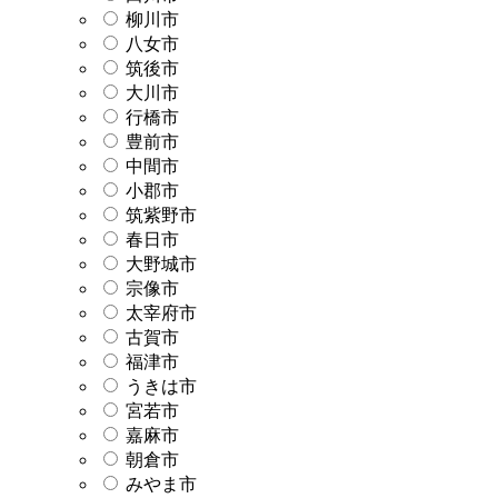
柳川市
八女市
筑後市
大川市
行橋市
豊前市
中間市
小郡市
筑紫野市
春日市
大野城市
宗像市
太宰府市
古賀市
福津市
うきは市
宮若市
嘉麻市
朝倉市
みやま市