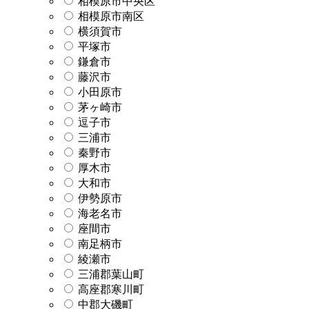
相模原市中央区
相模原市南区
横須賀市
平塚市
鎌倉市
藤沢市
小田原市
茅ヶ崎市
逗子市
三浦市
秦野市
厚木市
大和市
伊勢原市
海老名市
座間市
南足柄市
綾瀬市
三浦郡葉山町
高座郡寒川町
中郡大磯町