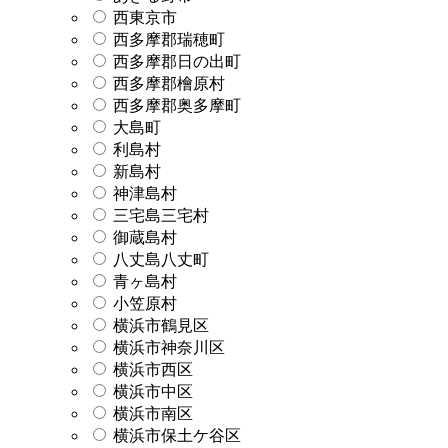
西東京市
西多摩郡瑞穂町
西多摩郡日の出町
西多摩郡檜原村
西多摩郡奥多摩町
大島町
利島村
新島村
神津島村
三宅島三宅村
御蔵島村
八丈島八丈町
青ヶ島村
小笠原村
横浜市鶴見区
横浜市神奈川区
横浜市西区
横浜市中区
横浜市南区
横浜市保土ケ谷区