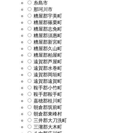
糸島市
那珂川市
糟屋郡宇美町
糟屋郡篠栗町
糟屋郡志免町
糟屋郡須惠町
糟屋郡新宮町
糟屋郡久山町
糟屋郡粕屋町
遠賀郡芦屋町
遠賀郡水巻町
遠賀郡岡垣町
遠賀郡遠賀町
鞍手郡小竹町
鞍手郡鞍手町
嘉穂郡桂川町
朝倉郡筑前町
朝倉郡東峰村
三井郡大刀洗町
三潴郡大木町