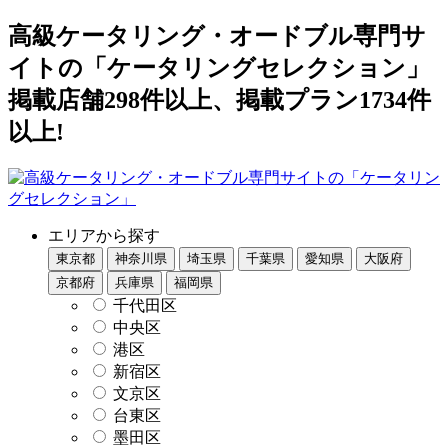
高級ケータリング・オードブル専門サ
イトの「ケータリングセレクション」
掲載店舗298件以上、掲載プラン1734件
以上!
エリアから探す
東京都
神奈川県
埼玉県
千葉県
愛知県
大阪府
京都府
兵庫県
福岡県
千代田区
中央区
港区
新宿区
文京区
台東区
墨田区