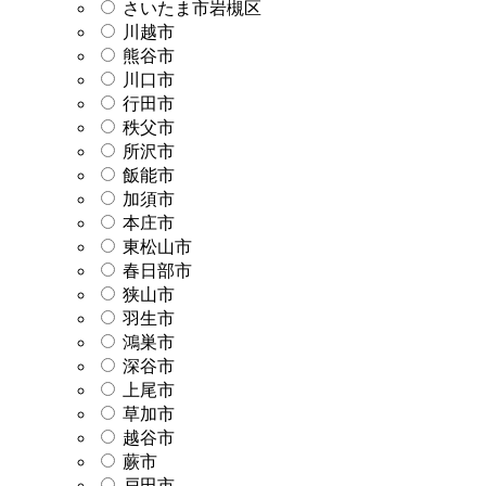
さいたま市岩槻区
川越市
熊谷市
川口市
行田市
秩父市
所沢市
飯能市
加須市
本庄市
東松山市
春日部市
狭山市
羽生市
鴻巣市
深谷市
上尾市
草加市
越谷市
蕨市
戸田市