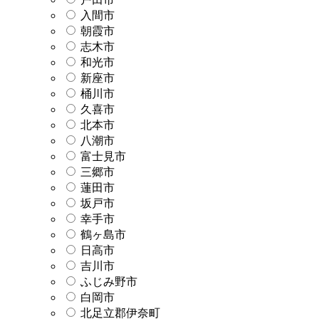
入間市
朝霞市
志木市
和光市
新座市
桶川市
久喜市
北本市
八潮市
富士見市
三郷市
蓮田市
坂戸市
幸手市
鶴ヶ島市
日高市
吉川市
ふじみ野市
白岡市
北足立郡伊奈町