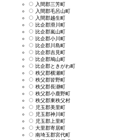
入間郡三芳町
入間郡毛呂山町
入間郡越生町
比企郡滑川町
比企郡嵐山町
比企郡小川町
比企郡川島町
比企郡吉見町
比企郡鳩山町
比企郡ときがわ町
秩父郡横瀬町
秩父郡皆野町
秩父郡長瀞町
秩父郡小鹿野町
秩父郡東秩父村
児玉郡美里町
児玉郡神川町
児玉郡上里町
大里郡寄居町
南埼玉郡宮代町