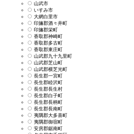
山武市
いすみ市
大網白里市
印旛郡酒々井町
印旛郡栄町
香取郡神崎町
香取郡多古町
香取郡東庄町
山武郡九十九里町
山武郡芝山町
山武郡横芝光町
長生郡一宮町
長生郡睦沢町
長生郡長生村
長生郡白子町
長生郡長柄町
長生郡長南町
夷隅郡大多喜町
夷隅郡御宿町
安房郡鋸南町