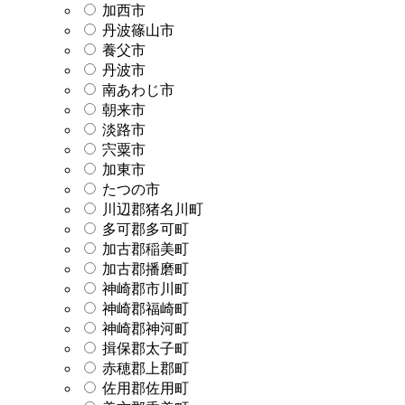
加西市
丹波篠山市
養父市
丹波市
南あわじ市
朝来市
淡路市
宍粟市
加東市
たつの市
川辺郡猪名川町
多可郡多可町
加古郡稲美町
加古郡播磨町
神崎郡市川町
神崎郡福崎町
神崎郡神河町
揖保郡太子町
赤穂郡上郡町
佐用郡佐用町