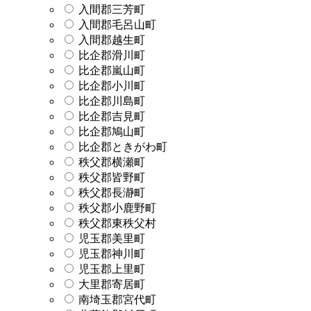
入間郡三芳町
入間郡毛呂山町
入間郡越生町
比企郡滑川町
比企郡嵐山町
比企郡小川町
比企郡川島町
比企郡吉見町
比企郡鳩山町
比企郡ときがわ町
秩父郡横瀬町
秩父郡皆野町
秩父郡長瀞町
秩父郡小鹿野町
秩父郡東秩父村
児玉郡美里町
児玉郡神川町
児玉郡上里町
大里郡寄居町
南埼玉郡宮代町