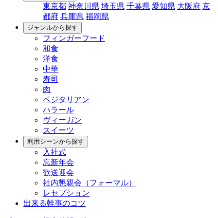
東京都
神奈川県
埼玉県
千葉県
愛知県
大阪府
京
都府
兵庫県
福岡県
ジャンルから探す
フィンガーフード
和食
洋食
中華
寿司
肉
ベジタリアン
ハラール
ヴィーガン
スイーツ
利用シーンから探す
入社式
忘新年会
歓送迎会
社内懇親会（フォーマル）
レセプション
出来る幹事のコツ