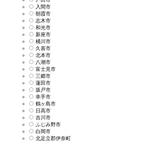
入間市
朝霞市
志木市
和光市
新座市
桶川市
久喜市
北本市
八潮市
富士見市
三郷市
蓮田市
坂戸市
幸手市
鶴ヶ島市
日高市
吉川市
ふじみ野市
白岡市
北足立郡伊奈町