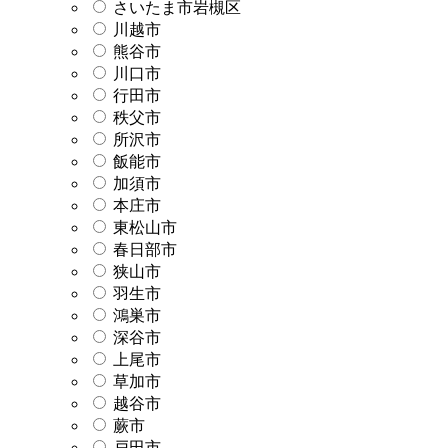
さいたま市岩槻区
川越市
熊谷市
川口市
行田市
秩父市
所沢市
飯能市
加須市
本庄市
東松山市
春日部市
狭山市
羽生市
鴻巣市
深谷市
上尾市
草加市
越谷市
蕨市
戸田市