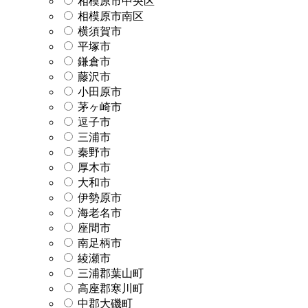
相模原市中央区
相模原市南区
横須賀市
平塚市
鎌倉市
藤沢市
小田原市
茅ヶ崎市
逗子市
三浦市
秦野市
厚木市
大和市
伊勢原市
海老名市
座間市
南足柄市
綾瀬市
三浦郡葉山町
高座郡寒川町
中郡大磯町