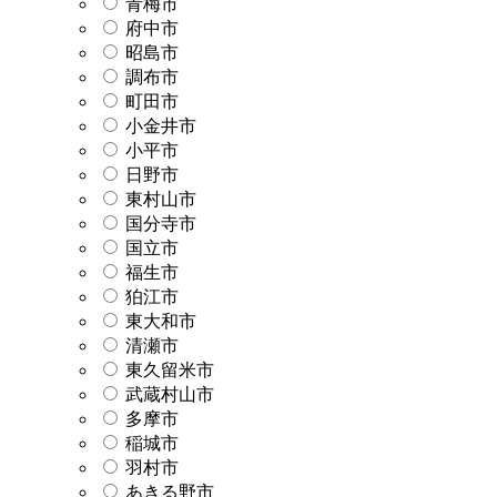
青梅市
府中市
昭島市
調布市
町田市
小金井市
小平市
日野市
東村山市
国分寺市
国立市
福生市
狛江市
東大和市
清瀬市
東久留米市
武蔵村山市
多摩市
稲城市
羽村市
あきる野市