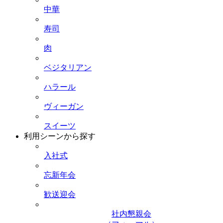
中華
寿司
肉
ベジタリアン
ハラール
ヴィーガン
スイーツ
利用シーンから探す
入社式
忘新年会
歓送迎会
社内懇親会