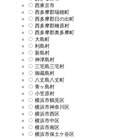
西東京市
西多摩郡瑞穂町
西多摩郡日の出町
西多摩郡檜原村
西多摩郡奥多摩町
大島町
利島村
新島村
神津島村
三宅島三宅村
御蔵島村
八丈島八丈町
青ヶ島村
小笠原村
横浜市鶴見区
横浜市神奈川区
横浜市西区
横浜市中区
横浜市南区
横浜市保土ケ谷区