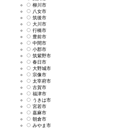
柳川市
八女市
筑後市
大川市
行橋市
豊前市
中間市
小郡市
筑紫野市
春日市
大野城市
宗像市
太宰府市
古賀市
福津市
うきは市
宮若市
嘉麻市
朝倉市
みやま市