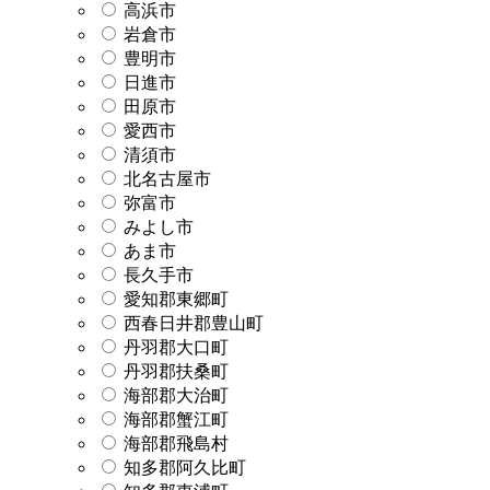
高浜市
岩倉市
豊明市
日進市
田原市
愛西市
清須市
北名古屋市
弥富市
みよし市
あま市
長久手市
愛知郡東郷町
西春日井郡豊山町
丹羽郡大口町
丹羽郡扶桑町
海部郡大治町
海部郡蟹江町
海部郡飛島村
知多郡阿久比町