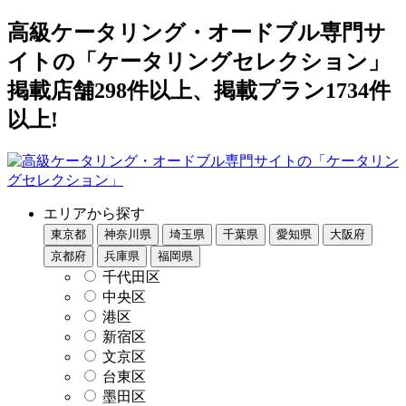
高級ケータリング・オードブル専門サ
イトの「ケータリングセレクション」
掲載店舗298件以上、掲載プラン1734件
以上!
エリアから探す
東京都
神奈川県
埼玉県
千葉県
愛知県
大阪府
京都府
兵庫県
福岡県
千代田区
中央区
港区
新宿区
文京区
台東区
墨田区