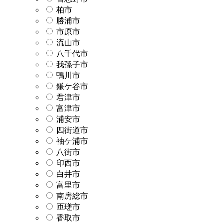
柏市
勝浦市
市原市
流山市
八千代市
我孫子市
鴨川市
鎌ケ谷市
君津市
富津市
浦安市
四街道市
袖ケ浦市
八街市
印西市
白井市
富里市
南房総市
匝瑳市
香取市