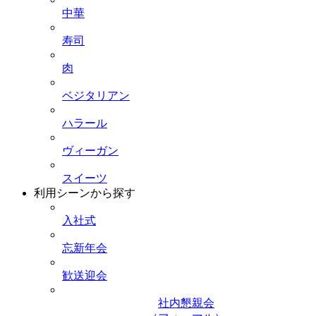
中華
寿司
肉
ベジタリアン
ハラール
ヴィーガン
スイーツ
利用シーンから探す
入社式
忘新年会
歓送迎会
社内懇親会