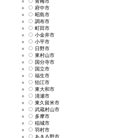
青梅市
府中市
昭島市
調布市
町田市
小金井市
小平市
日野市
東村山市
国分寺市
国立市
福生市
狛江市
東大和市
清瀬市
東久留米市
武蔵村山市
多摩市
稲城市
羽村市
あきる野市