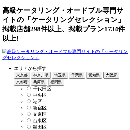
高級ケータリング・オードブル専門サ
イトの「ケータリングセレクション」
掲載店舗298件以上、掲載プラン1734件
以上!
エリアから探す
東京都
神奈川県
埼玉県
千葉県
愛知県
大阪府
京都府
兵庫県
福岡県
千代田区
中央区
港区
新宿区
文京区
台東区
墨田区