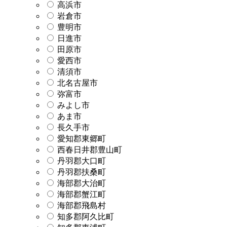
高浜市
岩倉市
豊明市
日進市
田原市
愛西市
清須市
北名古屋市
弥富市
みよし市
あま市
長久手市
愛知郡東郷町
西春日井郡豊山町
丹羽郡大口町
丹羽郡扶桑町
海部郡大治町
海部郡蟹江町
海部郡飛島村
知多郡阿久比町