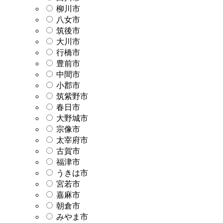
柳川市
八女市
筑後市
大川市
行橋市
豊前市
中間市
小郡市
筑紫野市
春日市
大野城市
宗像市
太宰府市
古賀市
福津市
うきは市
宮若市
嘉麻市
朝倉市
みやま市