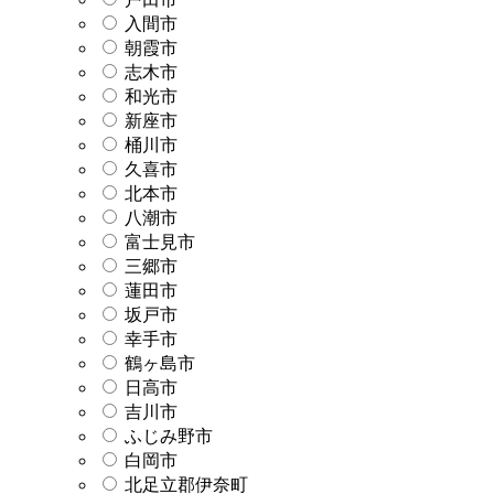
入間市
朝霞市
志木市
和光市
新座市
桶川市
久喜市
北本市
八潮市
富士見市
三郷市
蓮田市
坂戸市
幸手市
鶴ヶ島市
日高市
吉川市
ふじみ野市
白岡市
北足立郡伊奈町