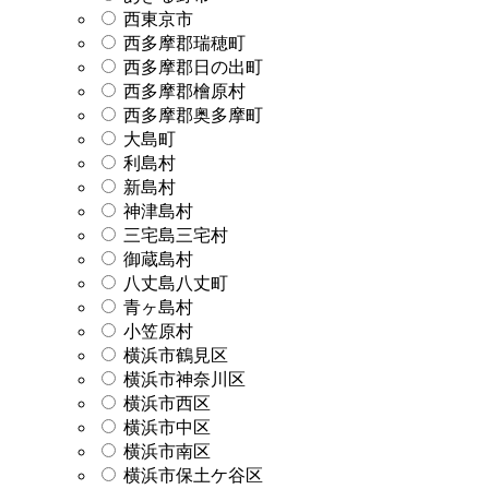
西東京市
西多摩郡瑞穂町
西多摩郡日の出町
西多摩郡檜原村
西多摩郡奥多摩町
大島町
利島村
新島村
神津島村
三宅島三宅村
御蔵島村
八丈島八丈町
青ヶ島村
小笠原村
横浜市鶴見区
横浜市神奈川区
横浜市西区
横浜市中区
横浜市南区
横浜市保土ケ谷区