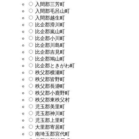
入間郡三芳町
入間郡毛呂山町
入間郡越生町
比企郡滑川町
比企郡嵐山町
比企郡小川町
比企郡川島町
比企郡吉見町
比企郡鳩山町
比企郡ときがわ町
秩父郡横瀬町
秩父郡皆野町
秩父郡長瀞町
秩父郡小鹿野町
秩父郡東秩父村
児玉郡美里町
児玉郡神川町
児玉郡上里町
大里郡寄居町
南埼玉郡宮代町