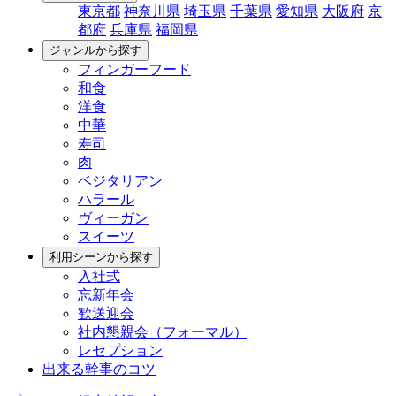
東京都
神奈川県
埼玉県
千葉県
愛知県
大阪府
京
都府
兵庫県
福岡県
ジャンルから探す
フィンガーフード
和食
洋食
中華
寿司
肉
ベジタリアン
ハラール
ヴィーガン
スイーツ
利用シーンから探す
入社式
忘新年会
歓送迎会
社内懇親会（フォーマル）
レセプション
出来る幹事のコツ