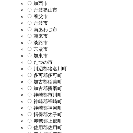
加西市
丹波篠山市
養父市
丹波市
南あわじ市
朝来市
淡路市
宍粟市
加東市
たつの市
川辺郡猪名川町
多可郡多可町
加古郡稲美町
加古郡播磨町
神崎郡市川町
神崎郡福崎町
神崎郡神河町
揖保郡太子町
赤穂郡上郡町
佐用郡佐用町