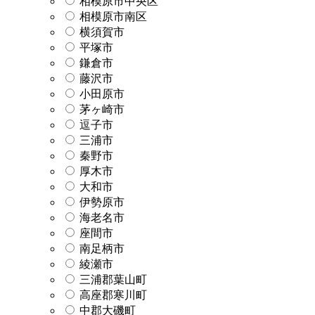
相模原市中央区
相模原市南区
横須賀市
平塚市
鎌倉市
藤沢市
小田原市
茅ヶ崎市
逗子市
三浦市
秦野市
厚木市
大和市
伊勢原市
海老名市
座間市
南足柄市
綾瀬市
三浦郡葉山町
高座郡寒川町
中郡大磯町