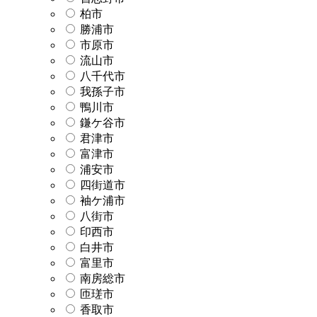
柏市
勝浦市
市原市
流山市
八千代市
我孫子市
鴨川市
鎌ケ谷市
君津市
富津市
浦安市
四街道市
袖ケ浦市
八街市
印西市
白井市
富里市
南房総市
匝瑳市
香取市