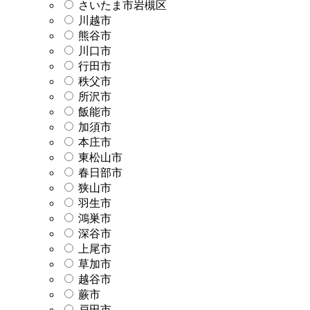
さいたま市岩槻区
川越市
熊谷市
川口市
行田市
秩父市
所沢市
飯能市
加須市
本庄市
東松山市
春日部市
狭山市
羽生市
鴻巣市
深谷市
上尾市
草加市
越谷市
蕨市
戸田市