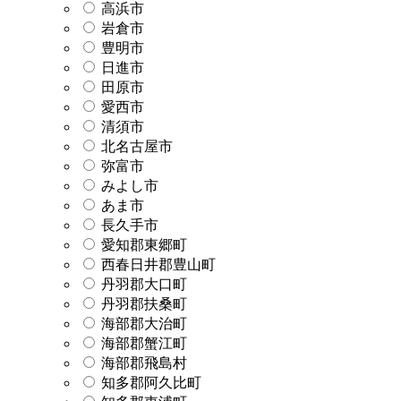
高浜市
岩倉市
豊明市
日進市
田原市
愛西市
清須市
北名古屋市
弥富市
みよし市
あま市
長久手市
愛知郡東郷町
西春日井郡豊山町
丹羽郡大口町
丹羽郡扶桑町
海部郡大治町
海部郡蟹江町
海部郡飛島村
知多郡阿久比町