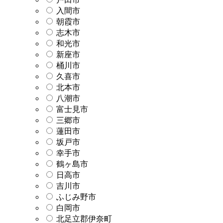
入間市
朝霞市
志木市
和光市
新座市
桶川市
久喜市
北本市
八潮市
富士見市
三郷市
蓮田市
坂戸市
幸手市
鶴ヶ島市
日高市
吉川市
ふじみ野市
白岡市
北足立郡伊奈町