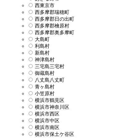
西東京市
西多摩郡瑞穂町
西多摩郡日の出町
西多摩郡檜原村
西多摩郡奥多摩町
大島町
利島村
新島村
神津島村
三宅島三宅村
御蔵島村
八丈島八丈町
青ヶ島村
小笠原村
横浜市鶴見区
横浜市神奈川区
横浜市西区
横浜市中区
横浜市南区
横浜市保土ケ谷区