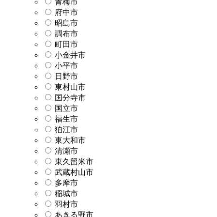
青梅市
府中市
昭島市
調布市
町田市
小金井市
小平市
日野市
東村山市
国分寺市
国立市
福生市
狛江市
東大和市
清瀬市
東久留米市
武蔵村山市
多摩市
稲城市
羽村市
あきる野市