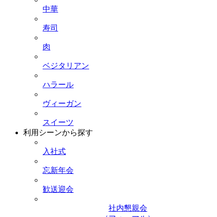
中華
寿司
肉
ベジタリアン
ハラール
ヴィーガン
スイーツ
利用シーンから探す
入社式
忘新年会
歓送迎会
社内懇親会