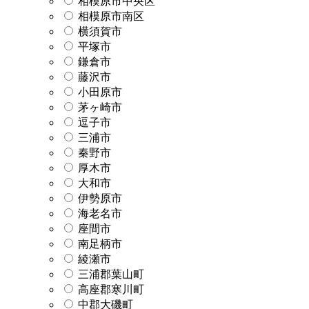
相模原市中央区
相模原市南区
横須賀市
平塚市
鎌倉市
藤沢市
小田原市
茅ヶ崎市
逗子市
三浦市
秦野市
厚木市
大和市
伊勢原市
海老名市
座間市
南足柄市
綾瀬市
三浦郡葉山町
高座郡寒川町
中郡大磯町