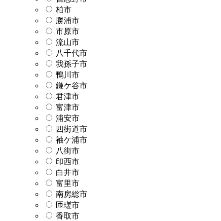
柏市
勝浦市
市原市
流山市
八千代市
我孫子市
鴨川市
鎌ケ谷市
君津市
富津市
浦安市
四街道市
袖ケ浦市
八街市
印西市
白井市
富里市
南房総市
匝瑳市
香取市