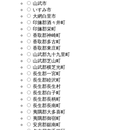
山武市
いすみ市
大網白里市
印旛郡酒々井町
印旛郡栄町
香取郡神崎町
香取郡多古町
香取郡東庄町
山武郡九十九里町
山武郡芝山町
山武郡横芝光町
長生郡一宮町
長生郡睦沢町
長生郡長生村
長生郡白子町
長生郡長柄町
長生郡長南町
夷隅郡大多喜町
夷隅郡御宿町
安房郡鋸南町