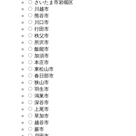
さいたま市岩槻区
川越市
熊谷市
川口市
行田市
秩父市
所沢市
飯能市
加須市
本庄市
東松山市
春日部市
狭山市
羽生市
鴻巣市
深谷市
上尾市
草加市
越谷市
蕨市
戸田市