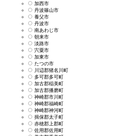
加西市
丹波篠山市
養父市
丹波市
南あわじ市
朝来市
淡路市
宍粟市
加東市
たつの市
川辺郡猪名川町
多可郡多可町
加古郡稲美町
加古郡播磨町
神崎郡市川町
神崎郡福崎町
神崎郡神河町
揖保郡太子町
赤穂郡上郡町
佐用郡佐用町