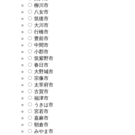
柳川市
八女市
筑後市
大川市
行橋市
豊前市
中間市
小郡市
筑紫野市
春日市
大野城市
宗像市
太宰府市
古賀市
福津市
うきは市
宮若市
嘉麻市
朝倉市
みやま市