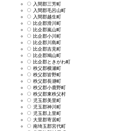
入間郡三芳町
入間郡毛呂山町
入間郡越生町
比企郡滑川町
比企郡嵐山町
比企郡小川町
比企郡川島町
比企郡吉見町
比企郡鳩山町
比企郡ときがわ町
秩父郡横瀬町
秩父郡皆野町
秩父郡長瀞町
秩父郡小鹿野町
秩父郡東秩父村
児玉郡美里町
児玉郡神川町
児玉郡上里町
大里郡寄居町
南埼玉郡宮代町