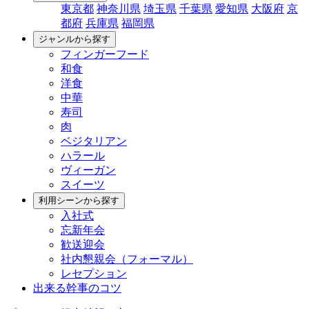
東京都
神奈川県
埼玉県
千葉県
愛知県
大阪府
京
都府
兵庫県
福岡県
ジャンルから探す
フィンガーフード
和食
洋食
中華
寿司
肉
ベジタリアン
ハラール
ヴィーガン
スイーツ
利用シーンから探す
入社式
忘新年会
歓送迎会
社内懇親会（フォーマル）
レセプション
出来る幹事のコツ