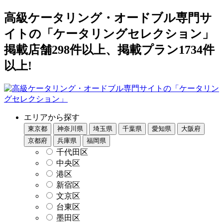
高級ケータリング・オードブル専門サ
イトの「ケータリングセレクション」
掲載店舗298件以上、掲載プラン1734件
以上!
エリアから探す
東京都
神奈川県
埼玉県
千葉県
愛知県
大阪府
京都府
兵庫県
福岡県
千代田区
中央区
港区
新宿区
文京区
台東区
墨田区