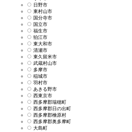
日野市
東村山市
国分寺市
国立市
福生市
狛江市
東大和市
清瀬市
東久留米市
武蔵村山市
多摩市
稲城市
羽村市
あきる野市
西東京市
西多摩郡瑞穂町
西多摩郡日の出町
西多摩郡檜原村
西多摩郡奥多摩町
大島町