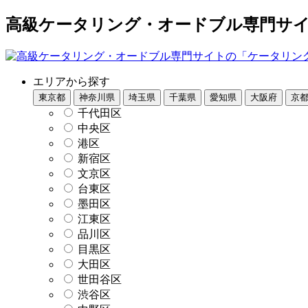
高級ケータリング・オードブル専門サイト
エリアから探す
東京都
神奈川県
埼玉県
千葉県
愛知県
大阪府
京
千代田区
中央区
港区
新宿区
文京区
台東区
墨田区
江東区
品川区
目黒区
大田区
世田谷区
渋谷区