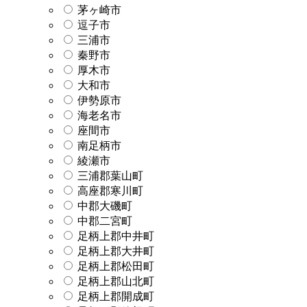
茅ヶ崎市
逗子市
三浦市
秦野市
厚木市
大和市
伊勢原市
海老名市
座間市
南足柄市
綾瀬市
三浦郡葉山町
高座郡寒川町
中郡大磯町
中郡二宮町
足柄上郡中井町
足柄上郡大井町
足柄上郡松田町
足柄上郡山北町
足柄上郡開成町