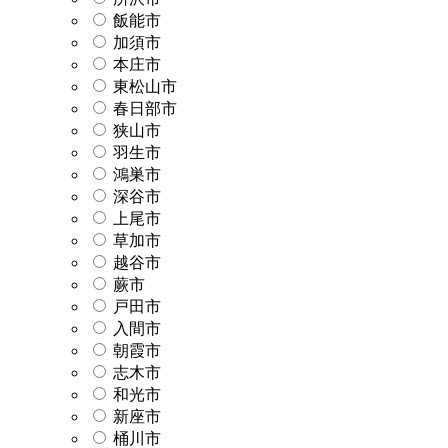
飯能市
加須市
本庄市
東松山市
春日部市
狭山市
羽生市
鴻巣市
深谷市
上尾市
草加市
越谷市
蕨市
戸田市
入間市
朝霞市
志木市
和光市
新座市
桶川市