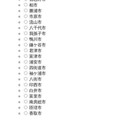
柏市
勝浦市
市原市
流山市
八千代市
我孫子市
鴨川市
鎌ケ谷市
君津市
富津市
浦安市
四街道市
袖ケ浦市
八街市
印西市
白井市
富里市
南房総市
匝瑳市
香取市