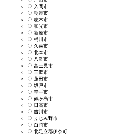
入間市
朝霞市
志木市
和光市
新座市
桶川市
久喜市
北本市
八潮市
富士見市
三郷市
蓮田市
坂戸市
幸手市
鶴ヶ島市
日高市
吉川市
ふじみ野市
白岡市
北足立郡伊奈町