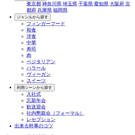
東京都
神奈川県
埼玉県
千葉県
愛知県
大阪府
京
都府
兵庫県
福岡県
ジャンルから探す
フィンガーフード
和食
洋食
中華
寿司
肉
ベジタリアン
ハラール
ヴィーガン
スイーツ
利用シーンから探す
入社式
忘新年会
歓送迎会
社内懇親会（フォーマル）
レセプション
出来る幹事のコツ