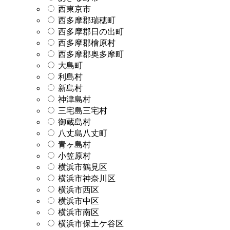
西東京市
西多摩郡瑞穂町
西多摩郡日の出町
西多摩郡檜原村
西多摩郡奥多摩町
大島町
利島村
新島村
神津島村
三宅島三宅村
御蔵島村
八丈島八丈町
青ヶ島村
小笠原村
横浜市鶴見区
横浜市神奈川区
横浜市西区
横浜市中区
横浜市南区
横浜市保土ケ谷区