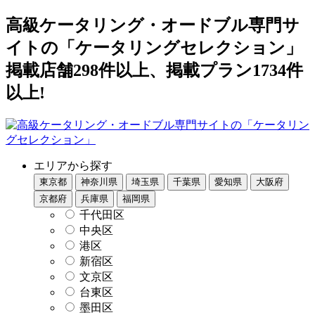
高級ケータリング・オードブル専門サ
イトの「ケータリングセレクション」
掲載店舗298件以上、掲載プラン1734件
以上!
エリアから探す
東京都
神奈川県
埼玉県
千葉県
愛知県
大阪府
京都府
兵庫県
福岡県
千代田区
中央区
港区
新宿区
文京区
台東区
墨田区