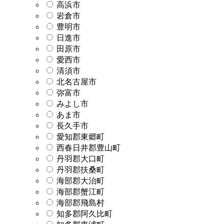
高浜市
岩倉市
豊明市
日進市
田原市
愛西市
清須市
北名古屋市
弥富市
みよし市
あま市
長久手市
愛知郡東郷町
西春日井郡豊山町
丹羽郡大口町
丹羽郡扶桑町
海部郡大治町
海部郡蟹江町
海部郡飛島村
知多郡阿久比町