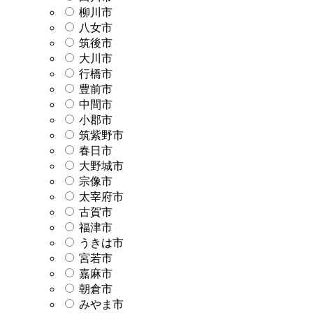
柳川市
八女市
筑後市
大川市
行橋市
豊前市
中間市
小郡市
筑紫野市
春日市
大野城市
宗像市
太宰府市
古賀市
福津市
うきは市
宮若市
嘉麻市
朝倉市
みやま市