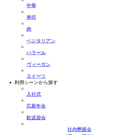
中華
寿司
肉
ベジタリアン
ハラール
ヴィーガン
スイーツ
利用シーンから探す
入社式
忘新年会
歓送迎会
社内懇親会