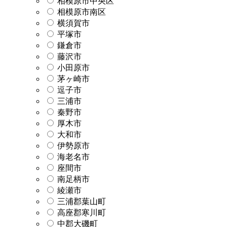
相模原市中央区
相模原市南区
横須賀市
平塚市
鎌倉市
藤沢市
小田原市
茅ヶ崎市
逗子市
三浦市
秦野市
厚木市
大和市
伊勢原市
海老名市
座間市
南足柄市
綾瀬市
三浦郡葉山町
高座郡寒川町
中郡大磯町