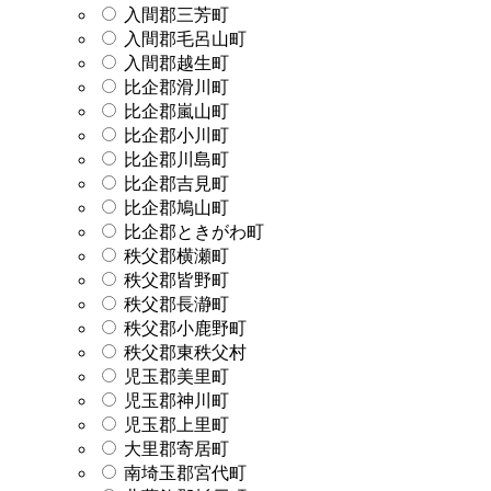
入間郡三芳町
入間郡毛呂山町
入間郡越生町
比企郡滑川町
比企郡嵐山町
比企郡小川町
比企郡川島町
比企郡吉見町
比企郡鳩山町
比企郡ときがわ町
秩父郡横瀬町
秩父郡皆野町
秩父郡長瀞町
秩父郡小鹿野町
秩父郡東秩父村
児玉郡美里町
児玉郡神川町
児玉郡上里町
大里郡寄居町
南埼玉郡宮代町