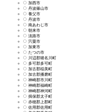
加西市
丹波篠山市
養父市
丹波市
南あわじ市
朝来市
淡路市
宍粟市
加東市
たつの市
川辺郡猪名川町
多可郡多可町
加古郡稲美町
加古郡播磨町
神崎郡市川町
神崎郡福崎町
神崎郡神河町
揖保郡太子町
赤穂郡上郡町
佐用郡佐用町