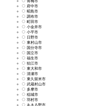
青梅市
府中市
昭島市
調布市
町田市
小金井市
小平市
日野市
東村山市
国分寺市
国立市
福生市
狛江市
東大和市
清瀬市
東久留米市
武蔵村山市
多摩市
稲城市
羽村市
あきる野市