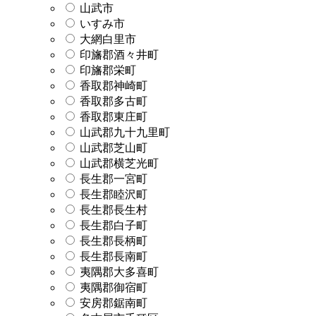
山武市
いすみ市
大網白里市
印旛郡酒々井町
印旛郡栄町
香取郡神崎町
香取郡多古町
香取郡東庄町
山武郡九十九里町
山武郡芝山町
山武郡横芝光町
長生郡一宮町
長生郡睦沢町
長生郡長生村
長生郡白子町
長生郡長柄町
長生郡長南町
夷隅郡大多喜町
夷隅郡御宿町
安房郡鋸南町