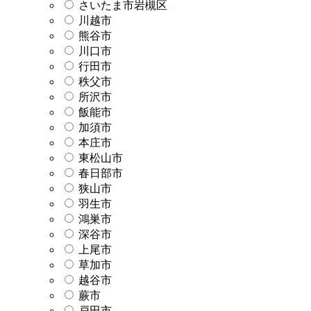
さいたま市岩槻区
川越市
熊谷市
川口市
行田市
秩父市
所沢市
飯能市
加須市
本庄市
東松山市
春日部市
狭山市
羽生市
鴻巣市
深谷市
上尾市
草加市
越谷市
蕨市
戸田市