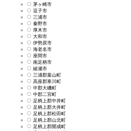
茅ヶ崎市
逗子市
三浦市
秦野市
厚木市
大和市
伊勢原市
海老名市
座間市
南足柄市
綾瀬市
三浦郡葉山町
高座郡寒川町
中郡大磯町
中郡二宮町
足柄上郡中井町
足柄上郡大井町
足柄上郡松田町
足柄上郡山北町
足柄上郡開成町