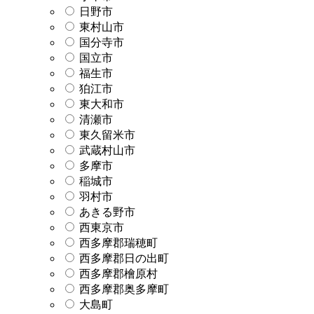
日野市
東村山市
国分寺市
国立市
福生市
狛江市
東大和市
清瀬市
東久留米市
武蔵村山市
多摩市
稲城市
羽村市
あきる野市
西東京市
西多摩郡瑞穂町
西多摩郡日の出町
西多摩郡檜原村
西多摩郡奥多摩町
大島町