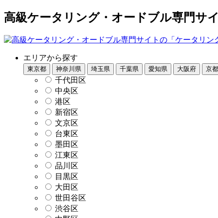
高級ケータリング・オードブル専門サイト
エリアから探す
東京都
神奈川県
埼玉県
千葉県
愛知県
大阪府
京
千代田区
中央区
港区
新宿区
文京区
台東区
墨田区
江東区
品川区
目黒区
大田区
世田谷区
渋谷区