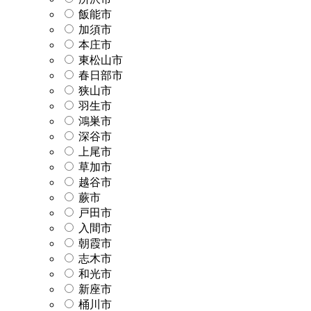
飯能市
加須市
本庄市
東松山市
春日部市
狭山市
羽生市
鴻巣市
深谷市
上尾市
草加市
越谷市
蕨市
戸田市
入間市
朝霞市
志木市
和光市
新座市
桶川市