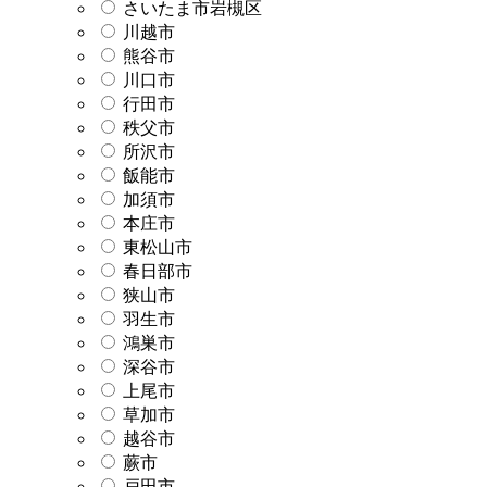
さいたま市岩槻区
川越市
熊谷市
川口市
行田市
秩父市
所沢市
飯能市
加須市
本庄市
東松山市
春日部市
狭山市
羽生市
鴻巣市
深谷市
上尾市
草加市
越谷市
蕨市
戸田市