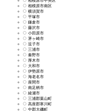
相模原市中央区
相模原市南区
横須賀市
平塚市
鎌倉市
藤沢市
小田原市
茅ヶ崎市
逗子市
三浦市
秦野市
厚木市
大和市
伊勢原市
海老名市
座間市
南足柄市
綾瀬市
三浦郡葉山町
高座郡寒川町
中郡大磯町