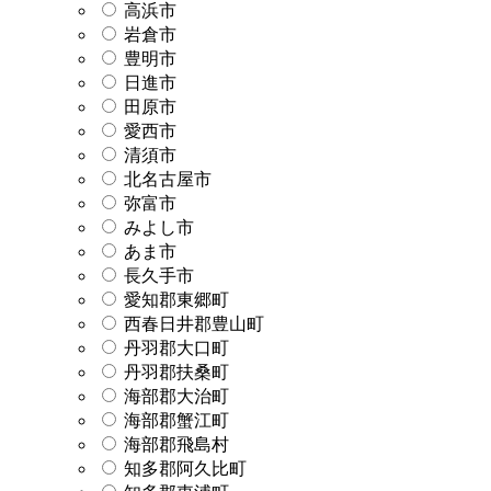
高浜市
岩倉市
豊明市
日進市
田原市
愛西市
清須市
北名古屋市
弥富市
みよし市
あま市
長久手市
愛知郡東郷町
西春日井郡豊山町
丹羽郡大口町
丹羽郡扶桑町
海部郡大治町
海部郡蟹江町
海部郡飛島村
知多郡阿久比町