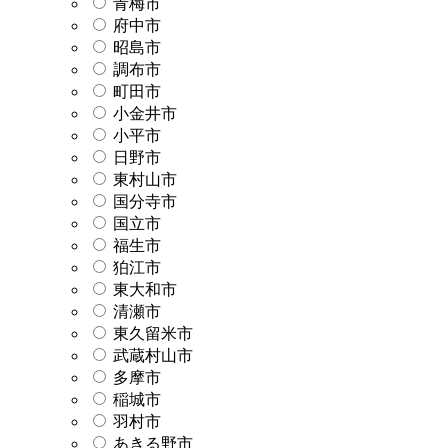
青梅市
府中市
昭島市
調布市
町田市
小金井市
小平市
日野市
東村山市
国分寺市
国立市
福生市
狛江市
東大和市
清瀬市
東久留米市
武蔵村山市
多摩市
稲城市
羽村市
あきる野市