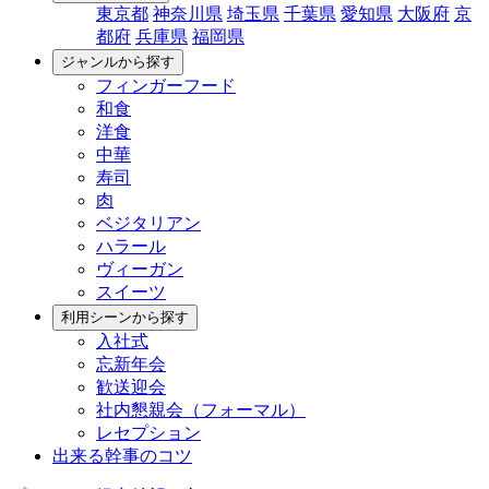
東京都
神奈川県
埼玉県
千葉県
愛知県
大阪府
京
都府
兵庫県
福岡県
ジャンルから探す
フィンガーフード
和食
洋食
中華
寿司
肉
ベジタリアン
ハラール
ヴィーガン
スイーツ
利用シーンから探す
入社式
忘新年会
歓送迎会
社内懇親会（フォーマル）
レセプション
出来る幹事のコツ