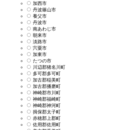
加西市
丹波篠山市
養父市
丹波市
南あわじ市
朝来市
淡路市
宍粟市
加東市
たつの市
川辺郡猪名川町
多可郡多可町
加古郡稲美町
加古郡播磨町
神崎郡市川町
神崎郡福崎町
神崎郡神河町
揖保郡太子町
赤穂郡上郡町
佐用郡佐用町