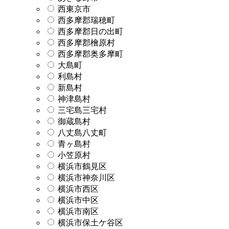
西東京市
西多摩郡瑞穂町
西多摩郡日の出町
西多摩郡檜原村
西多摩郡奥多摩町
大島町
利島村
新島村
神津島村
三宅島三宅村
御蔵島村
八丈島八丈町
青ヶ島村
小笠原村
横浜市鶴見区
横浜市神奈川区
横浜市西区
横浜市中区
横浜市南区
横浜市保土ケ谷区