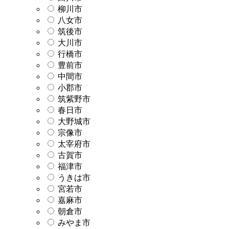
柳川市
八女市
筑後市
大川市
行橋市
豊前市
中間市
小郡市
筑紫野市
春日市
大野城市
宗像市
太宰府市
古賀市
福津市
うきは市
宮若市
嘉麻市
朝倉市
みやま市