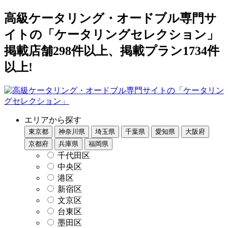
高級ケータリング・オードブル専門サ
イトの「ケータリングセレクション」
掲載店舗298件以上、掲載プラン1734件
以上!
エリアから探す
東京都
神奈川県
埼玉県
千葉県
愛知県
大阪府
京都府
兵庫県
福岡県
千代田区
中央区
港区
新宿区
文京区
台東区
墨田区