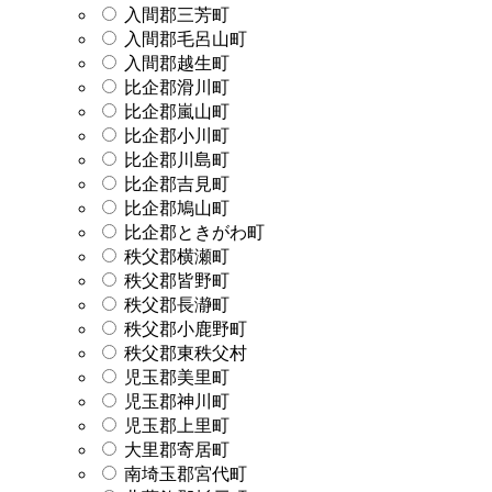
入間郡三芳町
入間郡毛呂山町
入間郡越生町
比企郡滑川町
比企郡嵐山町
比企郡小川町
比企郡川島町
比企郡吉見町
比企郡鳩山町
比企郡ときがわ町
秩父郡横瀬町
秩父郡皆野町
秩父郡長瀞町
秩父郡小鹿野町
秩父郡東秩父村
児玉郡美里町
児玉郡神川町
児玉郡上里町
大里郡寄居町
南埼玉郡宮代町