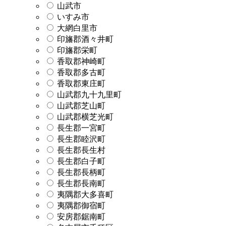
山武市
いすみ市
大網白里市
印旛郡酒々井町
印旛郡栄町
香取郡神崎町
香取郡多古町
香取郡東庄町
山武郡九十九里町
山武郡芝山町
山武郡横芝光町
長生郡一宮町
長生郡睦沢町
長生郡長生村
長生郡白子町
長生郡長柄町
長生郡長南町
夷隅郡大多喜町
夷隅郡御宿町
安房郡鋸南町