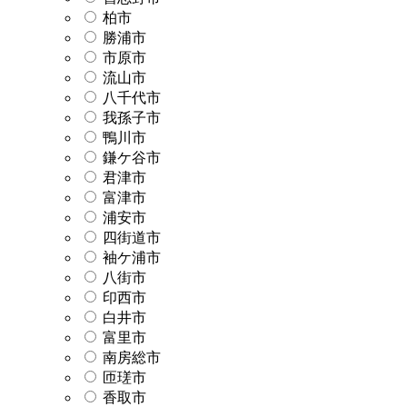
柏市
勝浦市
市原市
流山市
八千代市
我孫子市
鴨川市
鎌ケ谷市
君津市
富津市
浦安市
四街道市
袖ケ浦市
八街市
印西市
白井市
富里市
南房総市
匝瑳市
香取市