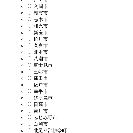
入間市
朝霞市
志木市
和光市
新座市
桶川市
久喜市
北本市
八潮市
富士見市
三郷市
蓮田市
坂戸市
幸手市
鶴ヶ島市
日高市
吉川市
ふじみ野市
白岡市
北足立郡伊奈町