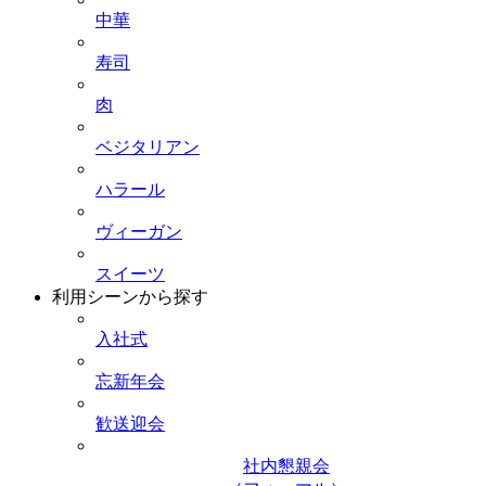
中華
寿司
肉
ベジタリアン
ハラール
ヴィーガン
スイーツ
利用シーンから探す
入社式
忘新年会
歓送迎会
社内懇親会