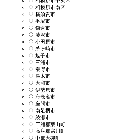
相模原市中央区
相模原市南区
横須賀市
平塚市
鎌倉市
藤沢市
小田原市
茅ヶ崎市
逗子市
三浦市
秦野市
厚木市
大和市
伊勢原市
海老名市
座間市
南足柄市
綾瀬市
三浦郡葉山町
高座郡寒川町
中郡大磯町