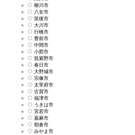
柳川市
八女市
筑後市
大川市
行橋市
豊前市
中間市
小郡市
筑紫野市
春日市
大野城市
宗像市
太宰府市
古賀市
福津市
うきは市
宮若市
嘉麻市
朝倉市
みやま市