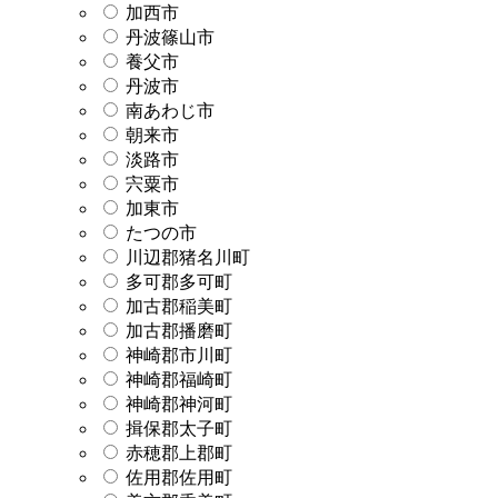
加西市
丹波篠山市
養父市
丹波市
南あわじ市
朝来市
淡路市
宍粟市
加東市
たつの市
川辺郡猪名川町
多可郡多可町
加古郡稲美町
加古郡播磨町
神崎郡市川町
神崎郡福崎町
神崎郡神河町
揖保郡太子町
赤穂郡上郡町
佐用郡佐用町