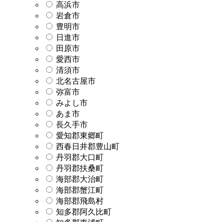
高浜市
岩倉市
豊明市
日進市
田原市
愛西市
清須市
北名古屋市
弥富市
みよし市
あま市
長久手市
愛知郡東郷町
西春日井郡豊山町
丹羽郡大口町
丹羽郡扶桑町
海部郡大治町
海部郡蟹江町
海部郡飛島村
知多郡阿久比町