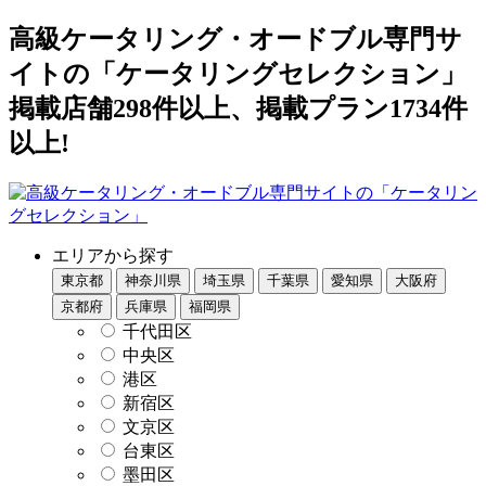
高級ケータリング・オードブル専門サ
イトの「ケータリングセレクション」
掲載店舗298件以上、掲載プラン1734件
以上!
エリアから探す
東京都
神奈川県
埼玉県
千葉県
愛知県
大阪府
京都府
兵庫県
福岡県
千代田区
中央区
港区
新宿区
文京区
台東区
墨田区