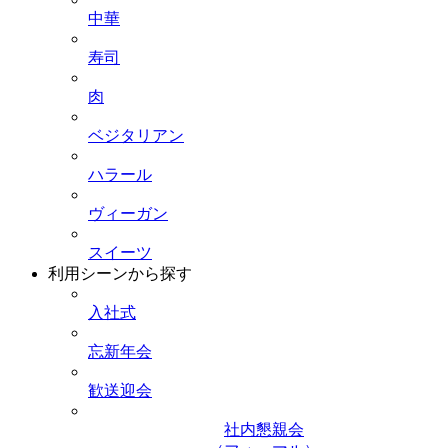
中華
寿司
肉
ベジタリアン
ハラール
ヴィーガン
スイーツ
利用シーンから探す
入社式
忘新年会
歓送迎会
社内懇親会