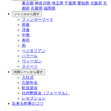
東京都
神奈川県
埼玉県
千葉県
愛知県
大阪府
京
都府
兵庫県
福岡県
ジャンルから探す
フィンガーフード
和食
洋食
中華
寿司
肉
ベジタリアン
ハラール
ヴィーガン
スイーツ
利用シーンから探す
入社式
忘新年会
歓送迎会
社内懇親会（フォーマル）
レセプション
出来る幹事のコツ