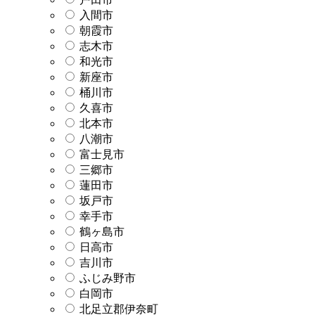
入間市
朝霞市
志木市
和光市
新座市
桶川市
久喜市
北本市
八潮市
富士見市
三郷市
蓮田市
坂戸市
幸手市
鶴ヶ島市
日高市
吉川市
ふじみ野市
白岡市
北足立郡伊奈町