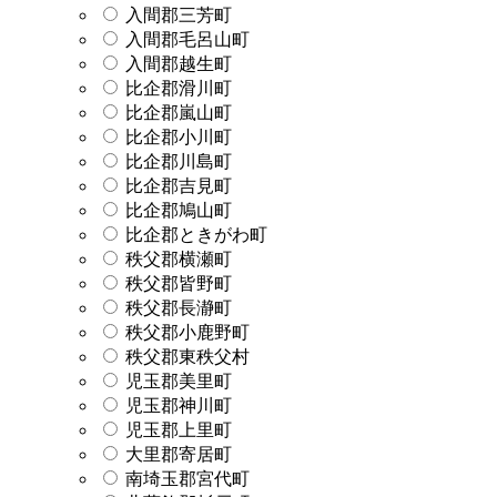
入間郡三芳町
入間郡毛呂山町
入間郡越生町
比企郡滑川町
比企郡嵐山町
比企郡小川町
比企郡川島町
比企郡吉見町
比企郡鳩山町
比企郡ときがわ町
秩父郡横瀬町
秩父郡皆野町
秩父郡長瀞町
秩父郡小鹿野町
秩父郡東秩父村
児玉郡美里町
児玉郡神川町
児玉郡上里町
大里郡寄居町
南埼玉郡宮代町