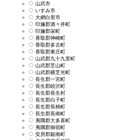
山武市
いすみ市
大網白里市
印旛郡酒々井町
印旛郡栄町
香取郡神崎町
香取郡多古町
香取郡東庄町
山武郡九十九里町
山武郡芝山町
山武郡横芝光町
長生郡一宮町
長生郡睦沢町
長生郡長生村
長生郡白子町
長生郡長柄町
長生郡長南町
夷隅郡大多喜町
夷隅郡御宿町
安房郡鋸南町