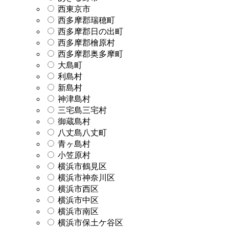
西東京市
西多摩郡瑞穂町
西多摩郡日の出町
西多摩郡檜原村
西多摩郡奥多摩町
大島町
利島村
新島村
神津島村
三宅島三宅村
御蔵島村
八丈島八丈町
青ヶ島村
小笠原村
横浜市鶴見区
横浜市神奈川区
横浜市西区
横浜市中区
横浜市南区
横浜市保土ケ谷区