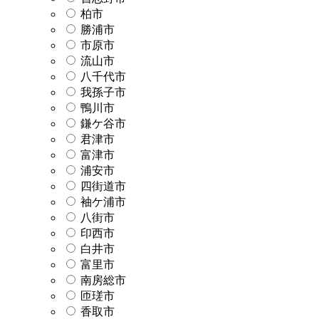
柏市
勝浦市
市原市
流山市
八千代市
我孫子市
鴨川市
鎌ケ谷市
君津市
富津市
浦安市
四街道市
袖ケ浦市
八街市
印西市
白井市
富里市
南房総市
匝瑳市
香取市