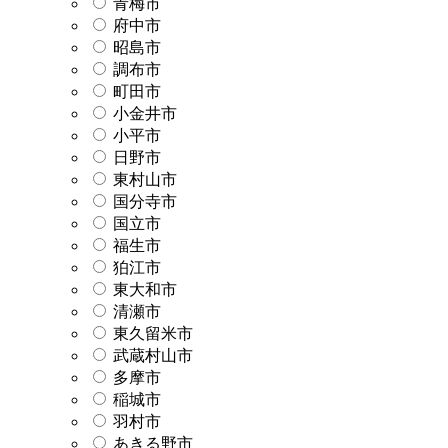
青梅市
府中市
昭島市
調布市
町田市
小金井市
小平市
日野市
東村山市
国分寺市
国立市
福生市
狛江市
東大和市
清瀬市
東久留米市
武蔵村山市
多摩市
稲城市
羽村市
あきる野市