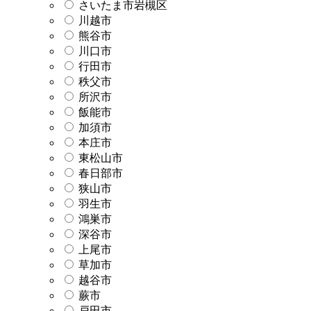
さいたま市岩槻区
川越市
熊谷市
川口市
行田市
秩父市
所沢市
飯能市
加須市
本庄市
東松山市
春日部市
狭山市
羽生市
鴻巣市
深谷市
上尾市
草加市
越谷市
蕨市
戸田市