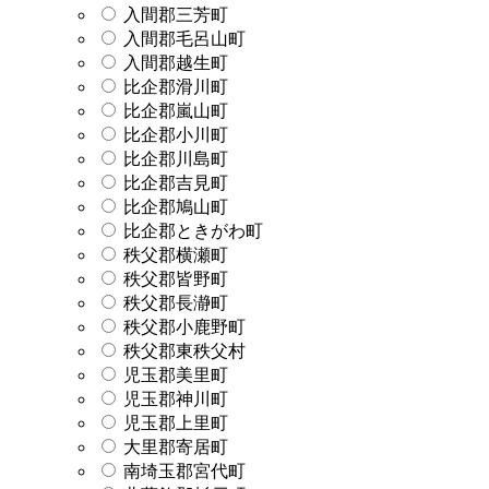
入間郡三芳町
入間郡毛呂山町
入間郡越生町
比企郡滑川町
比企郡嵐山町
比企郡小川町
比企郡川島町
比企郡吉見町
比企郡鳩山町
比企郡ときがわ町
秩父郡横瀬町
秩父郡皆野町
秩父郡長瀞町
秩父郡小鹿野町
秩父郡東秩父村
児玉郡美里町
児玉郡神川町
児玉郡上里町
大里郡寄居町
南埼玉郡宮代町