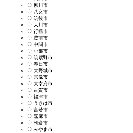
柳川市
八女市
筑後市
大川市
行橋市
豊前市
中間市
小郡市
筑紫野市
春日市
大野城市
宗像市
太宰府市
古賀市
福津市
うきは市
宮若市
嘉麻市
朝倉市
みやま市