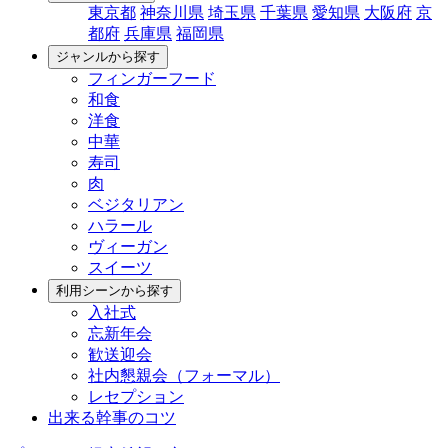
東京都
神奈川県
埼玉県
千葉県
愛知県
大阪府
京
都府
兵庫県
福岡県
ジャンルから探す
フィンガーフード
和食
洋食
中華
寿司
肉
ベジタリアン
ハラール
ヴィーガン
スイーツ
利用シーンから探す
入社式
忘新年会
歓送迎会
社内懇親会（フォーマル）
レセプション
出来る幹事のコツ