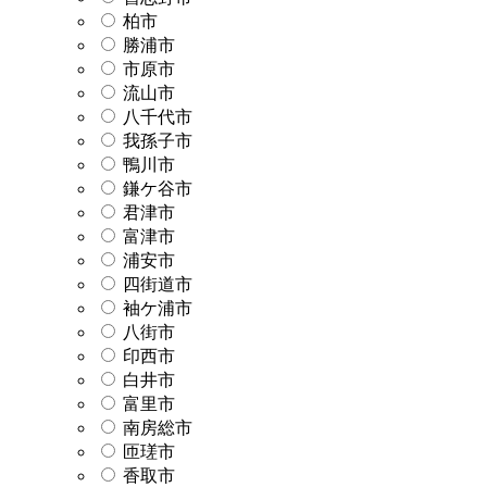
柏市
勝浦市
市原市
流山市
八千代市
我孫子市
鴨川市
鎌ケ谷市
君津市
富津市
浦安市
四街道市
袖ケ浦市
八街市
印西市
白井市
富里市
南房総市
匝瑳市
香取市