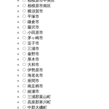
相模原市中央区
相模原市南区
横須賀市
平塚市
鎌倉市
藤沢市
小田原市
茅ヶ崎市
逗子市
三浦市
秦野市
厚木市
大和市
伊勢原市
海老名市
座間市
南足柄市
綾瀬市
三浦郡葉山町
高座郡寒川町
中郡大磯町