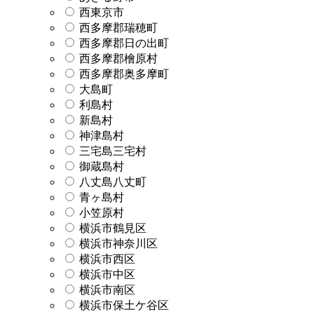
西東京市
西多摩郡瑞穂町
西多摩郡日の出町
西多摩郡檜原村
西多摩郡奥多摩町
大島町
利島村
新島村
神津島村
三宅島三宅村
御蔵島村
八丈島八丈町
青ヶ島村
小笠原村
横浜市鶴見区
横浜市神奈川区
横浜市西区
横浜市中区
横浜市南区
横浜市保土ケ谷区