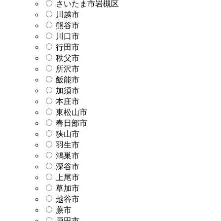
さいたま市岩槻区
川越市
熊谷市
川口市
行田市
秩父市
所沢市
飯能市
加須市
本庄市
東松山市
春日部市
狭山市
羽生市
鴻巣市
深谷市
上尾市
草加市
越谷市
蕨市
戸田市