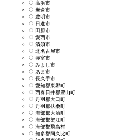
高浜市
岩倉市
豊明市
日進市
田原市
愛西市
清須市
北名古屋市
弥富市
みよし市
あま市
長久手市
愛知郡東郷町
西春日井郡豊山町
丹羽郡大口町
丹羽郡扶桑町
海部郡大治町
海部郡蟹江町
海部郡飛島村
知多郡阿久比町