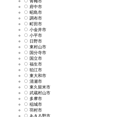
青梅市
府中市
昭島市
調布市
町田市
小金井市
小平市
日野市
東村山市
国分寺市
国立市
福生市
狛江市
東大和市
清瀬市
東久留米市
武蔵村山市
多摩市
稲城市
羽村市
あきる野市