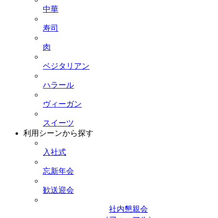
中華
寿司
肉
ベジタリアン
ハラール
ヴィーガン
スイーツ
利用シーンから探す
入社式
忘新年会
歓送迎会
社内懇親会