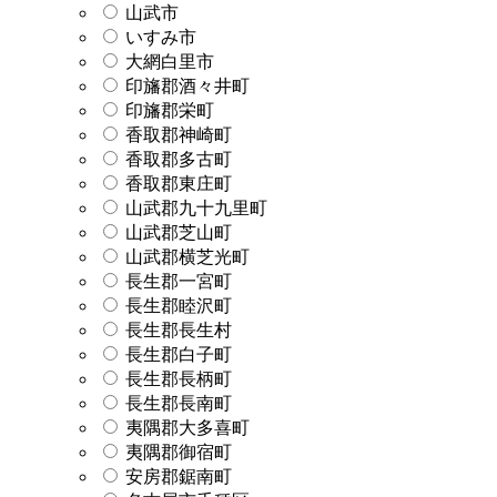
山武市
いすみ市
大網白里市
印旛郡酒々井町
印旛郡栄町
香取郡神崎町
香取郡多古町
香取郡東庄町
山武郡九十九里町
山武郡芝山町
山武郡横芝光町
長生郡一宮町
長生郡睦沢町
長生郡長生村
長生郡白子町
長生郡長柄町
長生郡長南町
夷隅郡大多喜町
夷隅郡御宿町
安房郡鋸南町