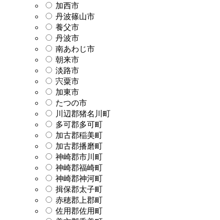
加西市
丹波篠山市
養父市
丹波市
南あわじ市
朝来市
淡路市
宍粟市
加東市
たつの市
川辺郡猪名川町
多可郡多可町
加古郡稲美町
加古郡播磨町
神崎郡市川町
神崎郡福崎町
神崎郡神河町
揖保郡太子町
赤穂郡上郡町
佐用郡佐用町