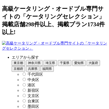
高級ケータリング・オードブル専門サ
イトの「ケータリングセレクション」
掲載店舗298件以上、掲載プラン1734件
以上!
エリアから探す
東京都
神奈川県
埼玉県
千葉県
愛知県
大阪府
京都府
兵庫県
福岡県
千代田区
中央区
港区
新宿区
文京区
台東区
墨田区