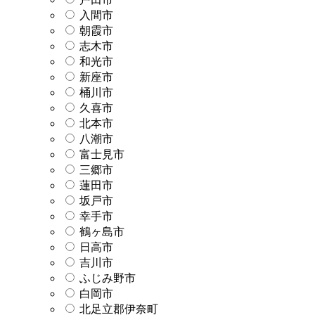
入間市
朝霞市
志木市
和光市
新座市
桶川市
久喜市
北本市
八潮市
富士見市
三郷市
蓮田市
坂戸市
幸手市
鶴ヶ島市
日高市
吉川市
ふじみ野市
白岡市
北足立郡伊奈町