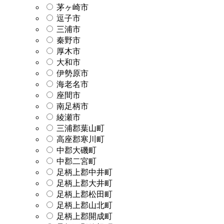
茅ヶ崎市
逗子市
三浦市
秦野市
厚木市
大和市
伊勢原市
海老名市
座間市
南足柄市
綾瀬市
三浦郡葉山町
高座郡寒川町
中郡大磯町
中郡二宮町
足柄上郡中井町
足柄上郡大井町
足柄上郡松田町
足柄上郡山北町
足柄上郡開成町