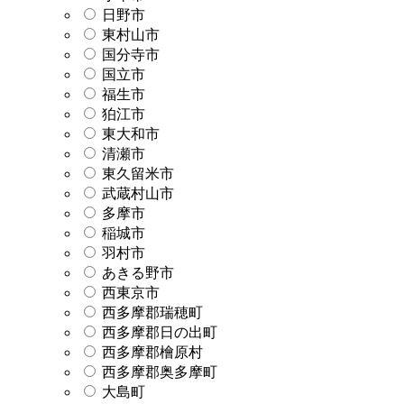
日野市
東村山市
国分寺市
国立市
福生市
狛江市
東大和市
清瀬市
東久留米市
武蔵村山市
多摩市
稲城市
羽村市
あきる野市
西東京市
西多摩郡瑞穂町
西多摩郡日の出町
西多摩郡檜原村
西多摩郡奥多摩町
大島町