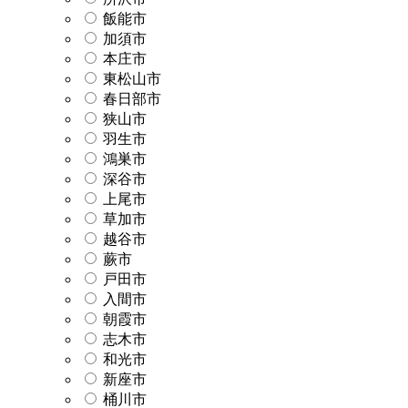
飯能市
加須市
本庄市
東松山市
春日部市
狭山市
羽生市
鴻巣市
深谷市
上尾市
草加市
越谷市
蕨市
戸田市
入間市
朝霞市
志木市
和光市
新座市
桶川市