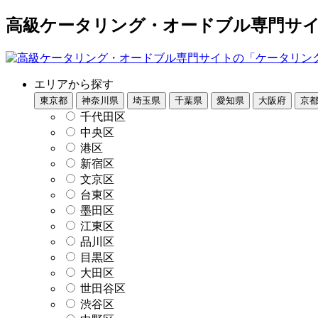
高級ケータリング・オードブル専門サイト
エリアから探す
東京都
神奈川県
埼玉県
千葉県
愛知県
大阪府
京
千代田区
中央区
港区
新宿区
文京区
台東区
墨田区
江東区
品川区
目黒区
大田区
世田谷区
渋谷区