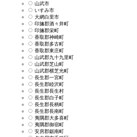
山武市
いすみ市
大網白里市
印旛郡酒々井町
印旛郡栄町
香取郡神崎町
香取郡多古町
香取郡東庄町
山武郡九十九里町
山武郡芝山町
山武郡横芝光町
長生郡一宮町
長生郡睦沢町
長生郡長生村
長生郡白子町
長生郡長柄町
長生郡長南町
夷隅郡大多喜町
夷隅郡御宿町
安房郡鋸南町