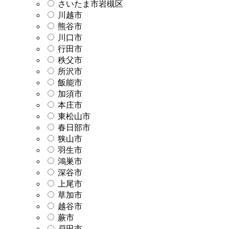
さいたま市岩槻区
川越市
熊谷市
川口市
行田市
秩父市
所沢市
飯能市
加須市
本庄市
東松山市
春日部市
狭山市
羽生市
鴻巣市
深谷市
上尾市
草加市
越谷市
蕨市
戸田市