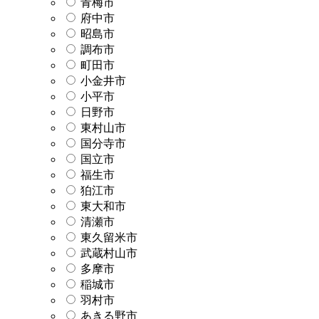
青梅市
府中市
昭島市
調布市
町田市
小金井市
小平市
日野市
東村山市
国分寺市
国立市
福生市
狛江市
東大和市
清瀬市
東久留米市
武蔵村山市
多摩市
稲城市
羽村市
あきる野市