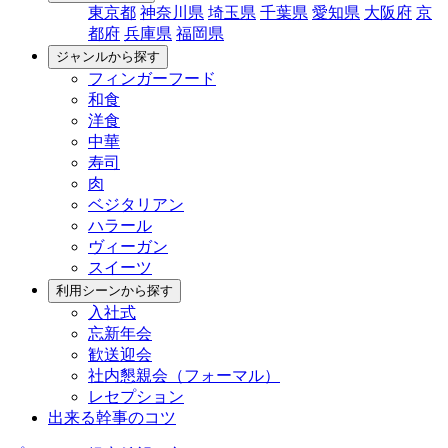
東京都
神奈川県
埼玉県
千葉県
愛知県
大阪府
京
都府
兵庫県
福岡県
ジャンルから探す
フィンガーフード
和食
洋食
中華
寿司
肉
ベジタリアン
ハラール
ヴィーガン
スイーツ
利用シーンから探す
入社式
忘新年会
歓送迎会
社内懇親会（フォーマル）
レセプション
出来る幹事のコツ