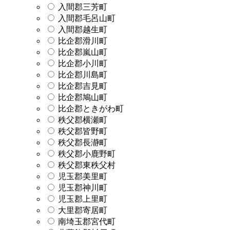
入間郡三芳町
入間郡毛呂山町
入間郡越生町
比企郡滑川町
比企郡嵐山町
比企郡小川町
比企郡川島町
比企郡吉見町
比企郡鳩山町
比企郡ときがわ町
秩父郡横瀬町
秩父郡皆野町
秩父郡長瀞町
秩父郡小鹿野町
秩父郡東秩父村
児玉郡美里町
児玉郡神川町
児玉郡上里町
大里郡寄居町
南埼玉郡宮代町