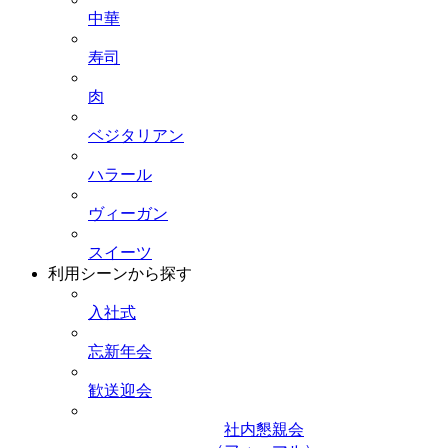
中華
寿司
肉
ベジタリアン
ハラール
ヴィーガン
スイーツ
利用シーンから探す
入社式
忘新年会
歓送迎会
社内懇親会