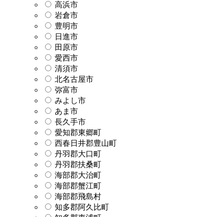
高浜市
岩倉市
豊明市
日進市
田原市
愛西市
清須市
北名古屋市
弥富市
みよし市
あま市
長久手市
愛知郡東郷町
西春日井郡豊山町
丹羽郡大口町
丹羽郡扶桑町
海部郡大治町
海部郡蟹江町
海部郡飛島村
知多郡阿久比町