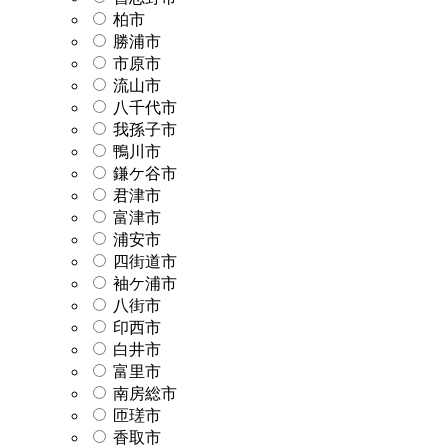
柏市
勝浦市
市原市
流山市
八千代市
我孫子市
鴨川市
鎌ケ谷市
君津市
富津市
浦安市
四街道市
袖ケ浦市
八街市
印西市
白井市
富里市
南房総市
匝瑳市
香取市