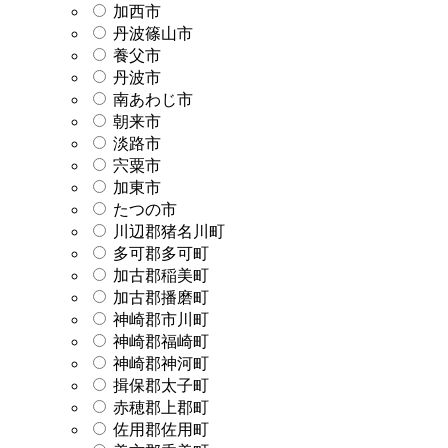
加西市
丹波篠山市
養父市
丹波市
南あわじ市
朝来市
淡路市
宍粟市
加東市
たつの市
川辺郡猪名川町
多可郡多可町
加古郡稲美町
加古郡播磨町
神崎郡市川町
神崎郡福崎町
神崎郡神河町
揖保郡太子町
赤穂郡上郡町
佐用郡佐用町