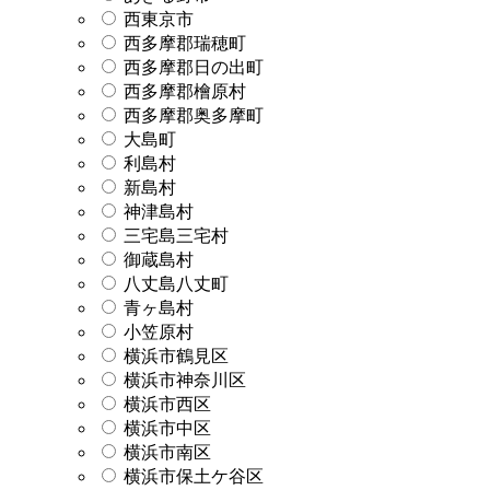
西東京市
西多摩郡瑞穂町
西多摩郡日の出町
西多摩郡檜原村
西多摩郡奥多摩町
大島町
利島村
新島村
神津島村
三宅島三宅村
御蔵島村
八丈島八丈町
青ヶ島村
小笠原村
横浜市鶴見区
横浜市神奈川区
横浜市西区
横浜市中区
横浜市南区
横浜市保土ケ谷区