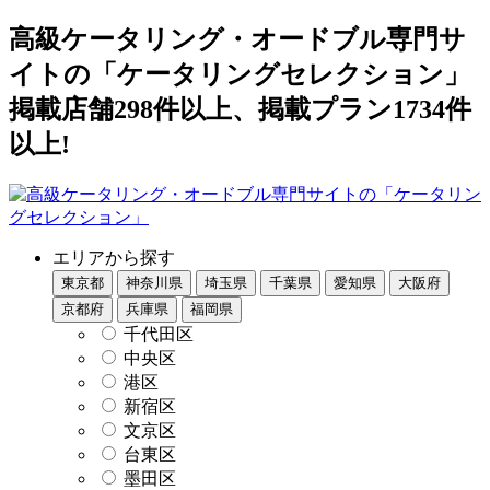
高級ケータリング・オードブル専門サ
イトの「ケータリングセレクション」
掲載店舗298件以上、掲載プラン1734件
以上!
エリアから探す
東京都
神奈川県
埼玉県
千葉県
愛知県
大阪府
京都府
兵庫県
福岡県
千代田区
中央区
港区
新宿区
文京区
台東区
墨田区