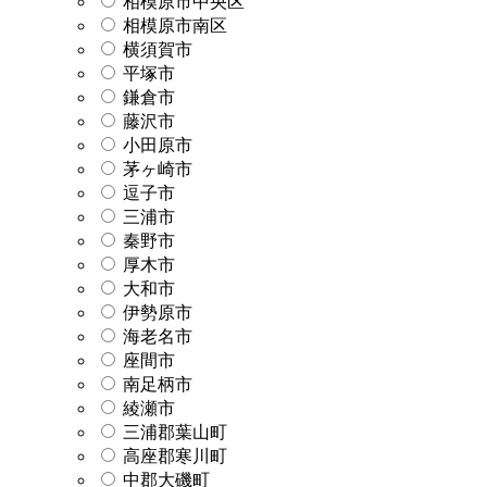
相模原市中央区
相模原市南区
横須賀市
平塚市
鎌倉市
藤沢市
小田原市
茅ヶ崎市
逗子市
三浦市
秦野市
厚木市
大和市
伊勢原市
海老名市
座間市
南足柄市
綾瀬市
三浦郡葉山町
高座郡寒川町
中郡大磯町