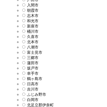
入間市
朝霞市
志木市
和光市
新座市
桶川市
久喜市
北本市
八潮市
富士見市
三郷市
蓮田市
坂戸市
幸手市
鶴ヶ島市
日高市
吉川市
ふじみ野市
白岡市
北足立郡伊奈町