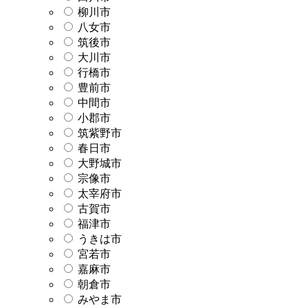
柳川市
八女市
筑後市
大川市
行橋市
豊前市
中間市
小郡市
筑紫野市
春日市
大野城市
宗像市
太宰府市
古賀市
福津市
うきは市
宮若市
嘉麻市
朝倉市
みやま市