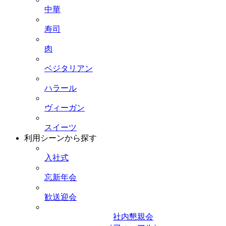
中華
寿司
肉
ベジタリアン
ハラール
ヴィーガン
スイーツ
利用シーンから探す
入社式
忘新年会
歓送迎会
社内懇親会