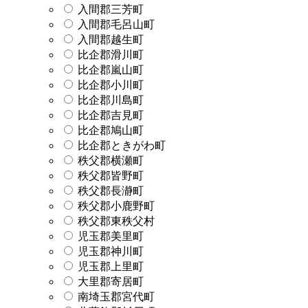
入間郡三芳町
入間郡毛呂山町
入間郡越生町
比企郡滑川町
比企郡嵐山町
比企郡小川町
比企郡川島町
比企郡吉見町
比企郡鳩山町
比企郡ときがわ町
秩父郡横瀬町
秩父郡皆野町
秩父郡長瀞町
秩父郡小鹿野町
秩父郡東秩父村
児玉郡美里町
児玉郡神川町
児玉郡上里町
大里郡寄居町
南埼玉郡宮代町