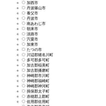
加西市
丹波篠山市
養父市
丹波市
南あわじ市
朝来市
淡路市
宍粟市
加東市
たつの市
川辺郡猪名川町
多可郡多可町
加古郡稲美町
加古郡播磨町
神崎郡市川町
神崎郡福崎町
神崎郡神河町
揖保郡太子町
赤穂郡上郡町
佐用郡佐用町