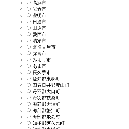
高浜市
岩倉市
豊明市
日進市
田原市
愛西市
清須市
北名古屋市
弥富市
みよし市
あま市
長久手市
愛知郡東郷町
西春日井郡豊山町
丹羽郡大口町
丹羽郡扶桑町
海部郡大治町
海部郡蟹江町
海部郡飛島村
知多郡阿久比町