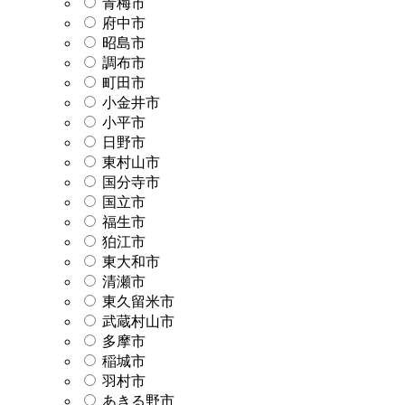
青梅市
府中市
昭島市
調布市
町田市
小金井市
小平市
日野市
東村山市
国分寺市
国立市
福生市
狛江市
東大和市
清瀬市
東久留米市
武蔵村山市
多摩市
稲城市
羽村市
あきる野市