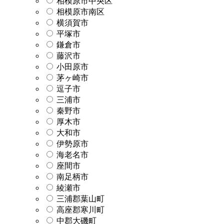
相模原市中央区
相模原市南区
横須賀市
平塚市
鎌倉市
藤沢市
小田原市
茅ヶ崎市
逗子市
三浦市
秦野市
厚木市
大和市
伊勢原市
海老名市
座間市
南足柄市
綾瀬市
三浦郡葉山町
高座郡寒川町
中郡大磯町