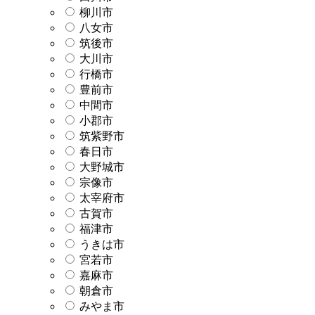
柳川市
八女市
筑後市
大川市
行橋市
豊前市
中間市
小郡市
筑紫野市
春日市
大野城市
宗像市
太宰府市
古賀市
福津市
うきは市
宮若市
嘉麻市
朝倉市
みやま市