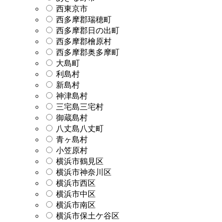
西東京市
西多摩郡瑞穂町
西多摩郡日の出町
西多摩郡檜原村
西多摩郡奥多摩町
大島町
利島村
新島村
神津島村
三宅島三宅村
御蔵島村
八丈島八丈町
青ヶ島村
小笠原村
横浜市鶴見区
横浜市神奈川区
横浜市西区
横浜市中区
横浜市南区
横浜市保土ケ谷区