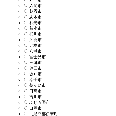
入間市
朝霞市
志木市
和光市
新座市
桶川市
久喜市
北本市
八潮市
富士見市
三郷市
蓮田市
坂戸市
幸手市
鶴ヶ島市
日高市
吉川市
ふじみ野市
白岡市
北足立郡伊奈町