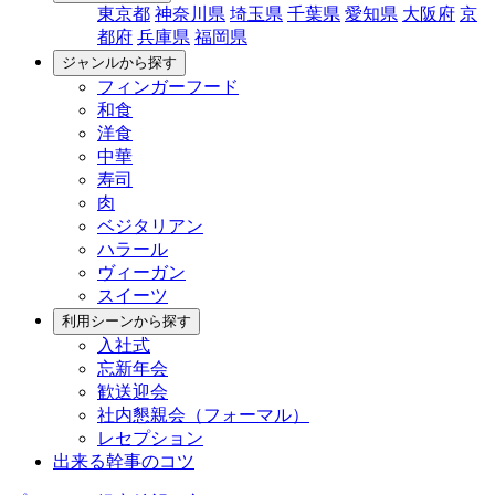
東京都
神奈川県
埼玉県
千葉県
愛知県
大阪府
京
都府
兵庫県
福岡県
ジャンルから探す
フィンガーフード
和食
洋食
中華
寿司
肉
ベジタリアン
ハラール
ヴィーガン
スイーツ
利用シーンから探す
入社式
忘新年会
歓送迎会
社内懇親会（フォーマル）
レセプション
出来る幹事のコツ