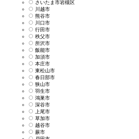
さいたま市岩槻区
川越市
熊谷市
川口市
行田市
秩父市
所沢市
飯能市
加須市
本庄市
東松山市
春日部市
狭山市
羽生市
鴻巣市
深谷市
上尾市
草加市
越谷市
蕨市
戸田市