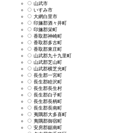
山武市
いすみ市
大網白里市
印旛郡酒々井町
印旛郡栄町
香取郡神崎町
香取郡多古町
香取郡東庄町
山武郡九十九里町
山武郡芝山町
山武郡横芝光町
長生郡一宮町
長生郡睦沢町
長生郡長生村
長生郡白子町
長生郡長柄町
長生郡長南町
夷隅郡大多喜町
夷隅郡御宿町
安房郡鋸南町