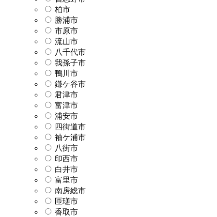
柏市
勝浦市
市原市
流山市
八千代市
我孫子市
鴨川市
鎌ケ谷市
君津市
富津市
浦安市
四街道市
袖ケ浦市
八街市
印西市
白井市
富里市
南房総市
匝瑳市
香取市