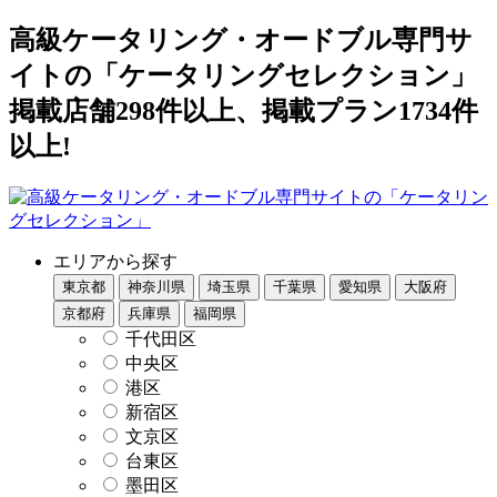
高級ケータリング・オードブル専門サ
イトの「ケータリングセレクション」
掲載店舗298件以上、掲載プラン1734件
以上!
エリアから探す
東京都
神奈川県
埼玉県
千葉県
愛知県
大阪府
京都府
兵庫県
福岡県
千代田区
中央区
港区
新宿区
文京区
台東区
墨田区