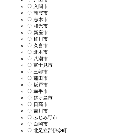
入間市
朝霞市
志木市
和光市
新座市
桶川市
久喜市
北本市
八潮市
富士見市
三郷市
蓮田市
坂戸市
幸手市
鶴ヶ島市
日高市
吉川市
ふじみ野市
白岡市
北足立郡伊奈町