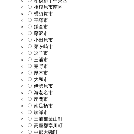
相模原市中央区
相模原市南区
横須賀市
平塚市
鎌倉市
藤沢市
小田原市
茅ヶ崎市
逗子市
三浦市
秦野市
厚木市
大和市
伊勢原市
海老名市
座間市
南足柄市
綾瀬市
三浦郡葉山町
高座郡寒川町
中郡大磯町