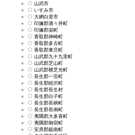
山武市
いすみ市
大網白里市
印旛郡酒々井町
印旛郡栄町
香取郡神崎町
香取郡多古町
香取郡東庄町
山武郡九十九里町
山武郡芝山町
山武郡横芝光町
長生郡一宮町
長生郡睦沢町
長生郡長生村
長生郡白子町
長生郡長柄町
長生郡長南町
夷隅郡大多喜町
夷隅郡御宿町
安房郡鋸南町