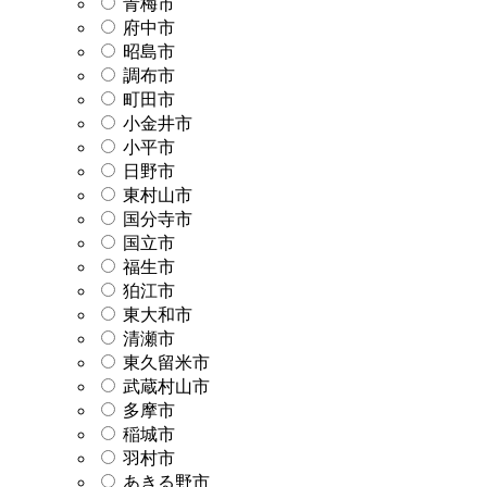
青梅市
府中市
昭島市
調布市
町田市
小金井市
小平市
日野市
東村山市
国分寺市
国立市
福生市
狛江市
東大和市
清瀬市
東久留米市
武蔵村山市
多摩市
稲城市
羽村市
あきる野市