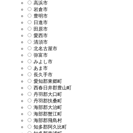
高浜市
岩倉市
豊明市
日進市
田原市
愛西市
清須市
北名古屋市
弥富市
みよし市
あま市
長久手市
愛知郡東郷町
西春日井郡豊山町
丹羽郡大口町
丹羽郡扶桑町
海部郡大治町
海部郡蟹江町
海部郡飛島村
知多郡阿久比町