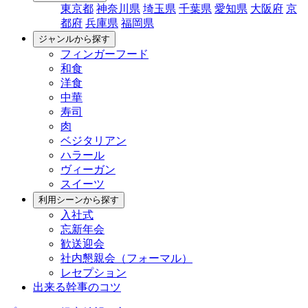
東京都
神奈川県
埼玉県
千葉県
愛知県
大阪府
京
都府
兵庫県
福岡県
ジャンルから探す
フィンガーフード
和食
洋食
中華
寿司
肉
ベジタリアン
ハラール
ヴィーガン
スイーツ
利用シーンから探す
入社式
忘新年会
歓送迎会
社内懇親会（フォーマル）
レセプション
出来る幹事のコツ