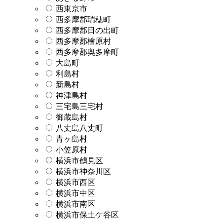
西東京市
西多摩郡瑞穂町
西多摩郡日の出町
西多摩郡檜原村
西多摩郡奥多摩町
大島町
利島村
新島村
神津島村
三宅島三宅村
御蔵島村
八丈島八丈町
青ヶ島村
小笠原村
横浜市鶴見区
横浜市神奈川区
横浜市西区
横浜市中区
横浜市南区
横浜市保土ケ谷区