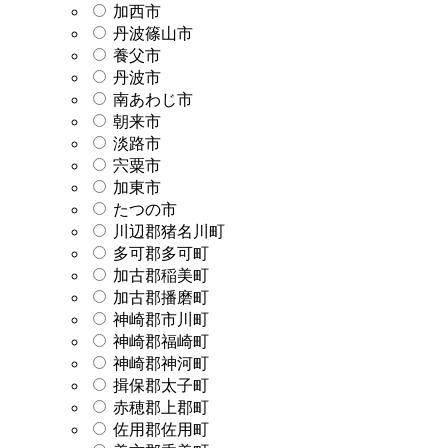
加西市
丹波篠山市
養父市
丹波市
南あわじ市
朝来市
淡路市
宍粟市
加東市
たつの市
川辺郡猪名川町
多可郡多可町
加古郡稲美町
加古郡播磨町
神崎郡市川町
神崎郡福崎町
神崎郡神河町
揖保郡太子町
赤穂郡上郡町
佐用郡佐用町