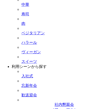
中華
寿司
肉
ベジタリアン
ハラール
ヴィーガン
スイーツ
利用シーンから探す
入社式
忘新年会
歓送迎会
社内懇親会