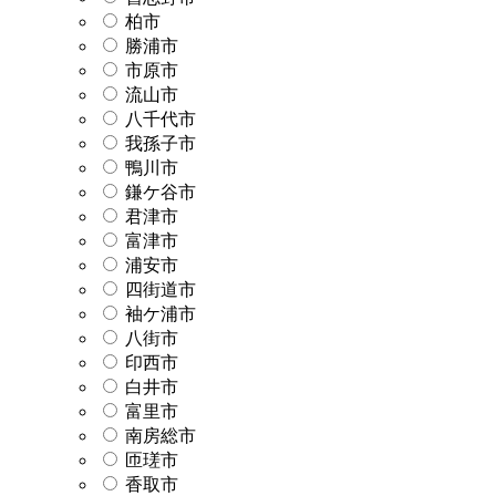
柏市
勝浦市
市原市
流山市
八千代市
我孫子市
鴨川市
鎌ケ谷市
君津市
富津市
浦安市
四街道市
袖ケ浦市
八街市
印西市
白井市
富里市
南房総市
匝瑳市
香取市