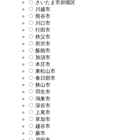
さいたま市岩槻区
川越市
熊谷市
川口市
行田市
秩父市
所沢市
飯能市
加須市
本庄市
東松山市
春日部市
狭山市
羽生市
鴻巣市
深谷市
上尾市
草加市
越谷市
蕨市
戸田市