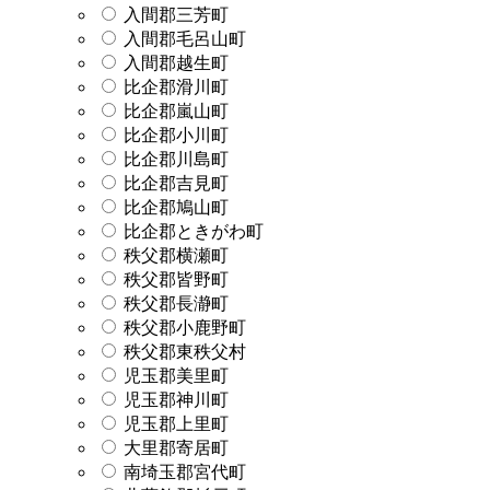
入間郡三芳町
入間郡毛呂山町
入間郡越生町
比企郡滑川町
比企郡嵐山町
比企郡小川町
比企郡川島町
比企郡吉見町
比企郡鳩山町
比企郡ときがわ町
秩父郡横瀬町
秩父郡皆野町
秩父郡長瀞町
秩父郡小鹿野町
秩父郡東秩父村
児玉郡美里町
児玉郡神川町
児玉郡上里町
大里郡寄居町
南埼玉郡宮代町