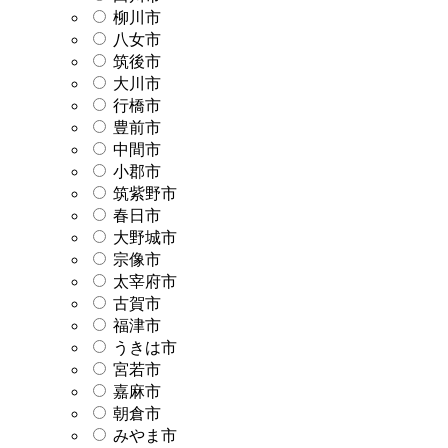
柳川市
八女市
筑後市
大川市
行橋市
豊前市
中間市
小郡市
筑紫野市
春日市
大野城市
宗像市
太宰府市
古賀市
福津市
うきは市
宮若市
嘉麻市
朝倉市
みやま市