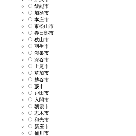
飯能市
加須市
本庄市
東松山市
春日部市
狭山市
羽生市
鴻巣市
深谷市
上尾市
草加市
越谷市
蕨市
戸田市
入間市
朝霞市
志木市
和光市
新座市
桶川市