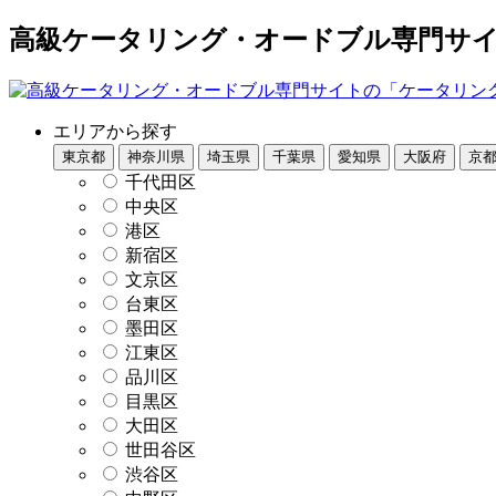
高級ケータリング・オードブル専門サイト
エリアから探す
東京都
神奈川県
埼玉県
千葉県
愛知県
大阪府
京
千代田区
中央区
港区
新宿区
文京区
台東区
墨田区
江東区
品川区
目黒区
大田区
世田谷区
渋谷区