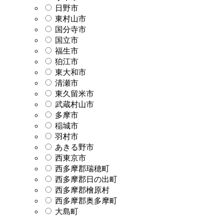
日野市
東村山市
国分寺市
国立市
福生市
狛江市
東大和市
清瀬市
東久留米市
武蔵村山市
多摩市
稲城市
羽村市
あきる野市
西東京市
西多摩郡瑞穂町
西多摩郡日の出町
西多摩郡檜原村
西多摩郡奥多摩町
大島町