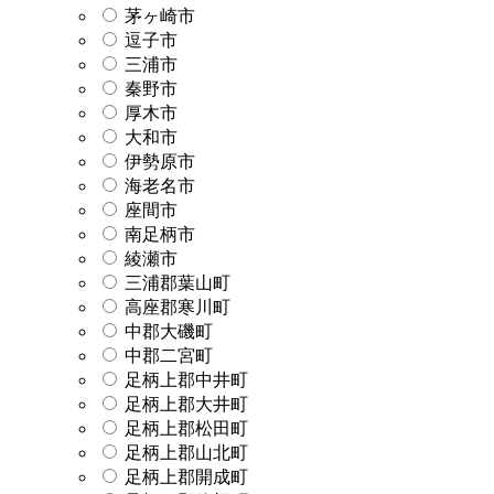
茅ヶ崎市
逗子市
三浦市
秦野市
厚木市
大和市
伊勢原市
海老名市
座間市
南足柄市
綾瀬市
三浦郡葉山町
高座郡寒川町
中郡大磯町
中郡二宮町
足柄上郡中井町
足柄上郡大井町
足柄上郡松田町
足柄上郡山北町
足柄上郡開成町