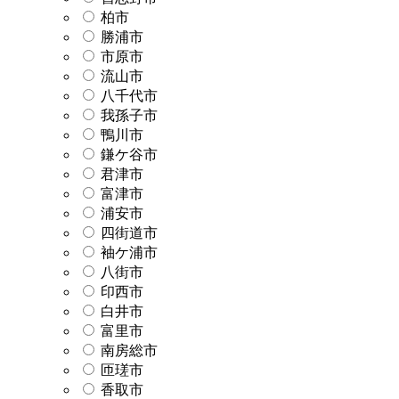
柏市
勝浦市
市原市
流山市
八千代市
我孫子市
鴨川市
鎌ケ谷市
君津市
富津市
浦安市
四街道市
袖ケ浦市
八街市
印西市
白井市
富里市
南房総市
匝瑳市
香取市