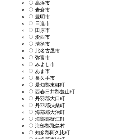
高浜市
岩倉市
豊明市
日進市
田原市
愛西市
清須市
北名古屋市
弥富市
みよし市
あま市
長久手市
愛知郡東郷町
西春日井郡豊山町
丹羽郡大口町
丹羽郡扶桑町
海部郡大治町
海部郡蟹江町
海部郡飛島村
知多郡阿久比町