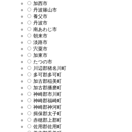
加西市
丹波篠山市
養父市
丹波市
南あわじ市
朝来市
淡路市
宍粟市
加東市
たつの市
川辺郡猪名川町
多可郡多可町
加古郡稲美町
加古郡播磨町
神崎郡市川町
神崎郡福崎町
神崎郡神河町
揖保郡太子町
赤穂郡上郡町
佐用郡佐用町