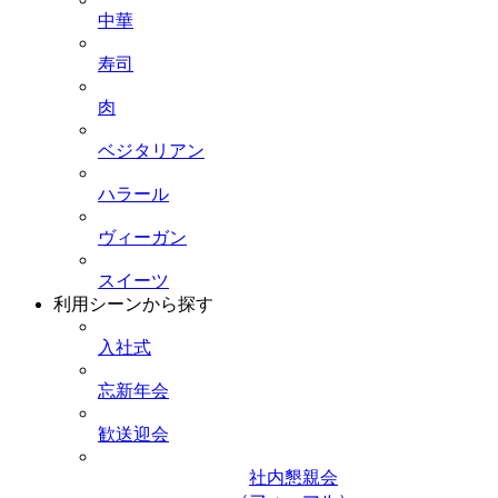
中華
寿司
肉
ベジタリアン
ハラール
ヴィーガン
スイーツ
利用シーンから探す
入社式
忘新年会
歓送迎会
社内懇親会