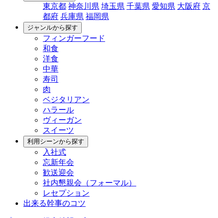
東京都
神奈川県
埼玉県
千葉県
愛知県
大阪府
京
都府
兵庫県
福岡県
ジャンルから探す
フィンガーフード
和食
洋食
中華
寿司
肉
ベジタリアン
ハラール
ヴィーガン
スイーツ
利用シーンから探す
入社式
忘新年会
歓送迎会
社内懇親会（フォーマル）
レセプション
出来る幹事のコツ