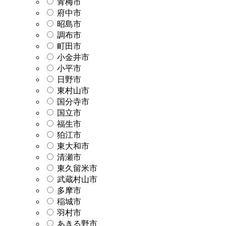
青梅市
府中市
昭島市
調布市
町田市
小金井市
小平市
日野市
東村山市
国分寺市
国立市
福生市
狛江市
東大和市
清瀬市
東久留米市
武蔵村山市
多摩市
稲城市
羽村市
あきる野市