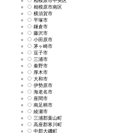
相模原市中央区
相模原市南区
横須賀市
平塚市
鎌倉市
藤沢市
小田原市
茅ヶ崎市
逗子市
三浦市
秦野市
厚木市
大和市
伊勢原市
海老名市
座間市
南足柄市
綾瀬市
三浦郡葉山町
高座郡寒川町
中郡大磯町