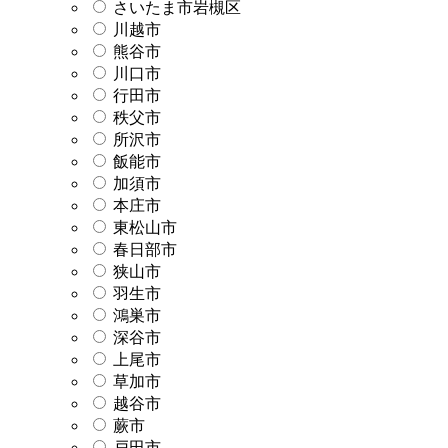
さいたま市岩槻区
川越市
熊谷市
川口市
行田市
秩父市
所沢市
飯能市
加須市
本庄市
東松山市
春日部市
狭山市
羽生市
鴻巣市
深谷市
上尾市
草加市
越谷市
蕨市
戸田市