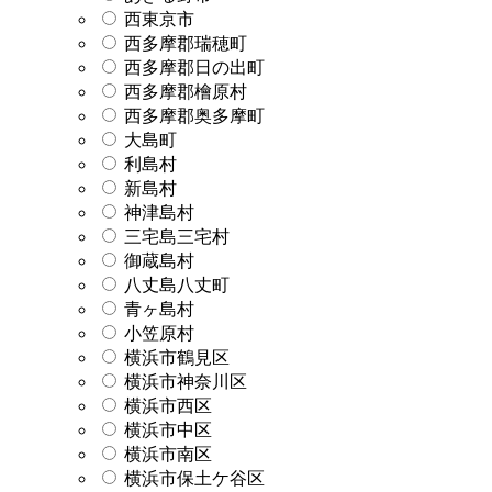
西東京市
西多摩郡瑞穂町
西多摩郡日の出町
西多摩郡檜原村
西多摩郡奥多摩町
大島町
利島村
新島村
神津島村
三宅島三宅村
御蔵島村
八丈島八丈町
青ヶ島村
小笠原村
横浜市鶴見区
横浜市神奈川区
横浜市西区
横浜市中区
横浜市南区
横浜市保土ケ谷区