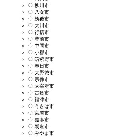
柳川市
八女市
筑後市
大川市
行橋市
豊前市
中間市
小郡市
筑紫野市
春日市
大野城市
宗像市
太宰府市
古賀市
福津市
うきは市
宮若市
嘉麻市
朝倉市
みやま市