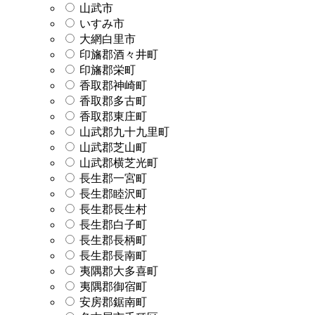
山武市
いすみ市
大網白里市
印旛郡酒々井町
印旛郡栄町
香取郡神崎町
香取郡多古町
香取郡東庄町
山武郡九十九里町
山武郡芝山町
山武郡横芝光町
長生郡一宮町
長生郡睦沢町
長生郡長生村
長生郡白子町
長生郡長柄町
長生郡長南町
夷隅郡大多喜町
夷隅郡御宿町
安房郡鋸南町