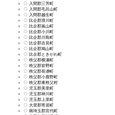
入間郡三芳町
入間郡毛呂山町
入間郡越生町
比企郡滑川町
比企郡嵐山町
比企郡小川町
比企郡川島町
比企郡吉見町
比企郡鳩山町
比企郡ときがわ町
秩父郡横瀬町
秩父郡皆野町
秩父郡長瀞町
秩父郡小鹿野町
秩父郡東秩父村
児玉郡美里町
児玉郡神川町
児玉郡上里町
大里郡寄居町
南埼玉郡宮代町