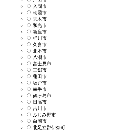
入間市
朝霞市
志木市
和光市
新座市
桶川市
久喜市
北本市
八潮市
富士見市
三郷市
蓮田市
坂戸市
幸手市
鶴ヶ島市
日高市
吉川市
ふじみ野市
白岡市
北足立郡伊奈町