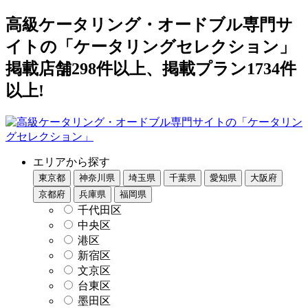
高級ケータリング・オードブル専門サ
イトの「ケータリングセレクション」
掲載店舗298件以上、掲載プラン1734件
以上!
エリアから探す
東京都
神奈川県
埼玉県
千葉県
愛知県
大阪府
京都府
兵庫県
福岡県
千代田区
中央区
港区
新宿区
文京区
台東区
墨田区