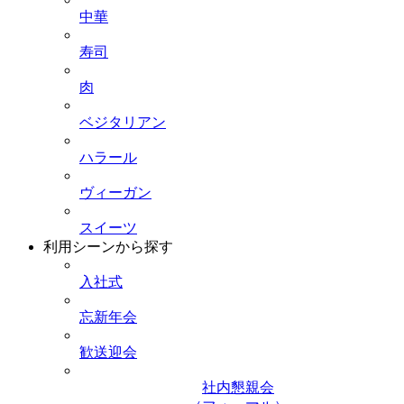
中華
寿司
肉
ベジタリアン
ハラール
ヴィーガン
スイーツ
利用シーンから探す
入社式
忘新年会
歓送迎会
社内懇親会