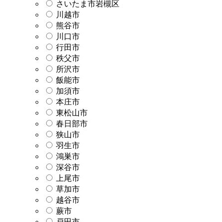
さいたま市岩槻区
川越市
熊谷市
川口市
行田市
秩父市
所沢市
飯能市
加須市
本庄市
東松山市
春日部市
狭山市
羽生市
鴻巣市
深谷市
上尾市
草加市
越谷市
蕨市
戸田市