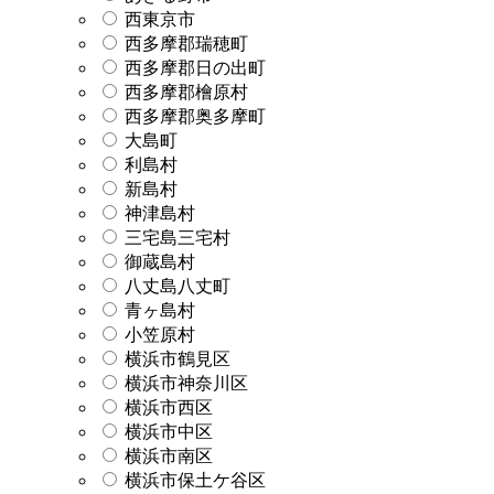
西東京市
西多摩郡瑞穂町
西多摩郡日の出町
西多摩郡檜原村
西多摩郡奥多摩町
大島町
利島村
新島村
神津島村
三宅島三宅村
御蔵島村
八丈島八丈町
青ヶ島村
小笠原村
横浜市鶴見区
横浜市神奈川区
横浜市西区
横浜市中区
横浜市南区
横浜市保土ケ谷区