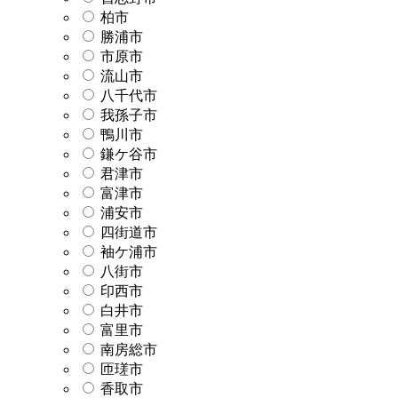
柏市
勝浦市
市原市
流山市
八千代市
我孫子市
鴨川市
鎌ケ谷市
君津市
富津市
浦安市
四街道市
袖ケ浦市
八街市
印西市
白井市
富里市
南房総市
匝瑳市
香取市