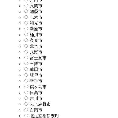
入間市
朝霞市
志木市
和光市
新座市
桶川市
久喜市
北本市
八潮市
富士見市
三郷市
蓮田市
坂戸市
幸手市
鶴ヶ島市
日高市
吉川市
ふじみ野市
白岡市
北足立郡伊奈町