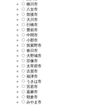
柳川市
八女市
筑後市
大川市
行橋市
豊前市
中間市
小郡市
筑紫野市
春日市
大野城市
宗像市
太宰府市
古賀市
福津市
うきは市
宮若市
嘉麻市
朝倉市
みやま市