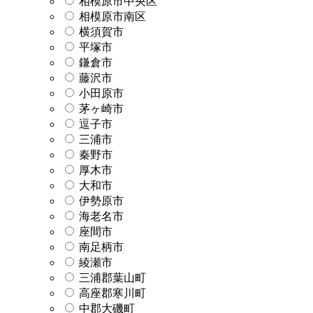
相模原市中央区
相模原市南区
横須賀市
平塚市
鎌倉市
藤沢市
小田原市
茅ヶ崎市
逗子市
三浦市
秦野市
厚木市
大和市
伊勢原市
海老名市
座間市
南足柄市
綾瀬市
三浦郡葉山町
高座郡寒川町
中郡大磯町