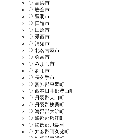
高浜市
岩倉市
豊明市
日進市
田原市
愛西市
清須市
北名古屋市
弥富市
みよし市
あま市
長久手市
愛知郡東郷町
西春日井郡豊山町
丹羽郡大口町
丹羽郡扶桑町
海部郡大治町
海部郡蟹江町
海部郡飛島村
知多郡阿久比町