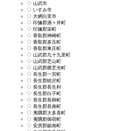
山武市
いすみ市
大網白里市
印旛郡酒々井町
印旛郡栄町
香取郡神崎町
香取郡多古町
香取郡東庄町
山武郡九十九里町
山武郡芝山町
山武郡横芝光町
長生郡一宮町
長生郡睦沢町
長生郡長生村
長生郡白子町
長生郡長柄町
長生郡長南町
夷隅郡大多喜町
夷隅郡御宿町
安房郡鋸南町