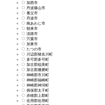
加西市
丹波篠山市
養父市
丹波市
南あわじ市
朝来市
淡路市
宍粟市
加東市
たつの市
川辺郡猪名川町
多可郡多可町
加古郡稲美町
加古郡播磨町
神崎郡市川町
神崎郡福崎町
神崎郡神河町
揖保郡太子町
赤穂郡上郡町
佐用郡佐用町