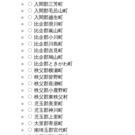
入間郡三芳町
入間郡毛呂山町
入間郡越生町
比企郡滑川町
比企郡嵐山町
比企郡小川町
比企郡川島町
比企郡吉見町
比企郡鳩山町
比企郡ときがわ町
秩父郡横瀬町
秩父郡皆野町
秩父郡長瀞町
秩父郡小鹿野町
秩父郡東秩父村
児玉郡美里町
児玉郡神川町
児玉郡上里町
大里郡寄居町
南埼玉郡宮代町