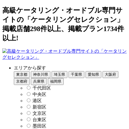
高級ケータリング・オードブル専門サ
イトの「ケータリングセレクション」
掲載店舗298件以上、掲載プラン1734件
以上!
エリアから探す
東京都
神奈川県
埼玉県
千葉県
愛知県
大阪府
京都府
兵庫県
福岡県
千代田区
中央区
港区
新宿区
文京区
台東区
墨田区