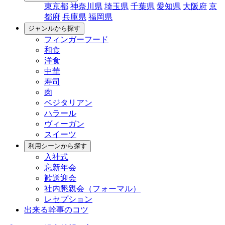
東京都
神奈川県
埼玉県
千葉県
愛知県
大阪府
京
都府
兵庫県
福岡県
ジャンルから探す
フィンガーフード
和食
洋食
中華
寿司
肉
ベジタリアン
ハラール
ヴィーガン
スイーツ
利用シーンから探す
入社式
忘新年会
歓送迎会
社内懇親会（フォーマル）
レセプション
出来る幹事のコツ