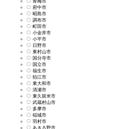
青梅市
府中市
昭島市
調布市
町田市
小金井市
小平市
日野市
東村山市
国分寺市
国立市
福生市
狛江市
東大和市
清瀬市
東久留米市
武蔵村山市
多摩市
稲城市
羽村市
あきる野市