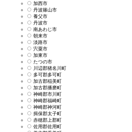
加西市
丹波篠山市
養父市
丹波市
南あわじ市
朝来市
淡路市
宍粟市
加東市
たつの市
川辺郡猪名川町
多可郡多可町
加古郡稲美町
加古郡播磨町
神崎郡市川町
神崎郡福崎町
神崎郡神河町
揖保郡太子町
赤穂郡上郡町
佐用郡佐用町