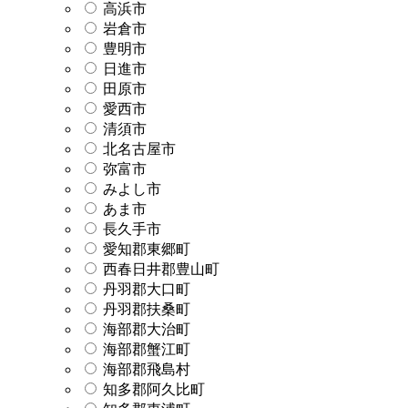
高浜市
岩倉市
豊明市
日進市
田原市
愛西市
清須市
北名古屋市
弥富市
みよし市
あま市
長久手市
愛知郡東郷町
西春日井郡豊山町
丹羽郡大口町
丹羽郡扶桑町
海部郡大治町
海部郡蟹江町
海部郡飛島村
知多郡阿久比町