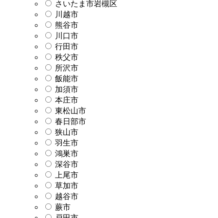
さいたま市岩槻区
川越市
熊谷市
川口市
行田市
秩父市
所沢市
飯能市
加須市
本庄市
東松山市
春日部市
狭山市
羽生市
鴻巣市
深谷市
上尾市
草加市
越谷市
蕨市
戸田市