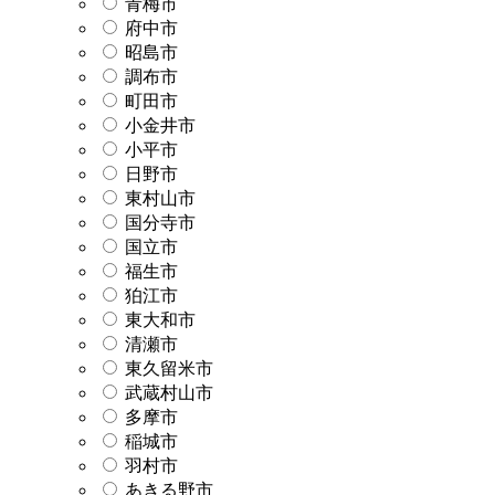
青梅市
府中市
昭島市
調布市
町田市
小金井市
小平市
日野市
東村山市
国分寺市
国立市
福生市
狛江市
東大和市
清瀬市
東久留米市
武蔵村山市
多摩市
稲城市
羽村市
あきる野市