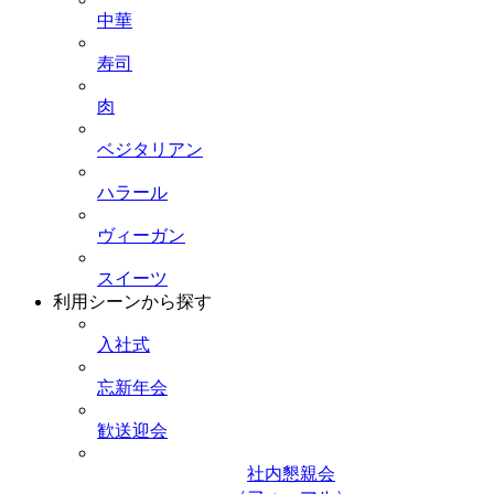
中華
寿司
肉
ベジタリアン
ハラール
ヴィーガン
スイーツ
利用シーンから探す
入社式
忘新年会
歓送迎会
社内懇親会