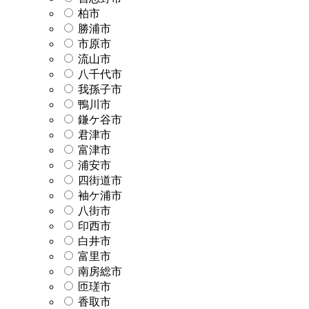
柏市
勝浦市
市原市
流山市
八千代市
我孫子市
鴨川市
鎌ケ谷市
君津市
富津市
浦安市
四街道市
袖ケ浦市
八街市
印西市
白井市
富里市
南房総市
匝瑳市
香取市