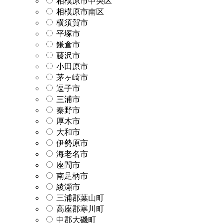
相模原市中央区
相模原市南区
横須賀市
平塚市
鎌倉市
藤沢市
小田原市
茅ヶ崎市
逗子市
三浦市
秦野市
厚木市
大和市
伊勢原市
海老名市
座間市
南足柄市
綾瀬市
三浦郡葉山町
高座郡寒川町
中郡大磯町