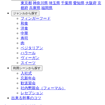
東京都
神奈川県
埼玉県
千葉県
愛知県
大阪府
京
都府
兵庫県
福岡県
ジャンルから探す
フィンガーフード
和食
洋食
中華
寿司
肉
ベジタリアン
ハラール
ヴィーガン
スイーツ
利用シーンから探す
入社式
忘新年会
歓送迎会
社内懇親会（フォーマル）
レセプション
出来る幹事のコツ