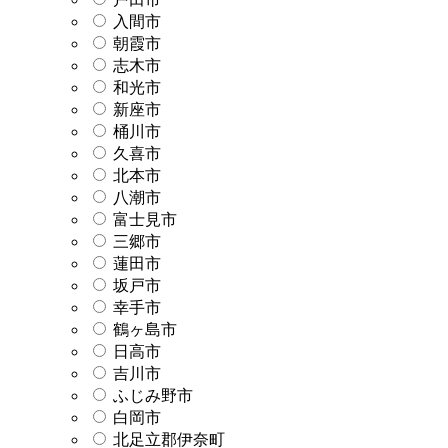
入間市
朝霞市
志木市
和光市
新座市
桶川市
久喜市
北本市
八潮市
富士見市
三郷市
蓮田市
坂戸市
幸手市
鶴ヶ島市
日高市
吉川市
ふじみ野市
白岡市
北足立郡伊奈町