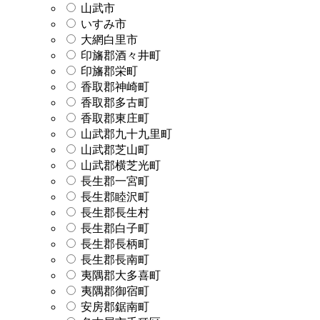
山武市
いすみ市
大網白里市
印旛郡酒々井町
印旛郡栄町
香取郡神崎町
香取郡多古町
香取郡東庄町
山武郡九十九里町
山武郡芝山町
山武郡横芝光町
長生郡一宮町
長生郡睦沢町
長生郡長生村
長生郡白子町
長生郡長柄町
長生郡長南町
夷隅郡大多喜町
夷隅郡御宿町
安房郡鋸南町