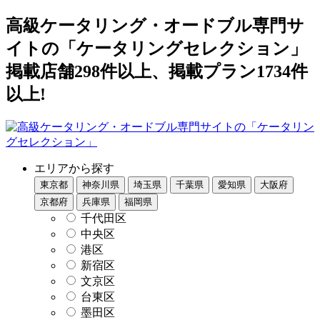
高級ケータリング・オードブル専門サ
イトの「ケータリングセレクション」
掲載店舗298件以上、掲載プラン1734件
以上!
エリアから探す
東京都
神奈川県
埼玉県
千葉県
愛知県
大阪府
京都府
兵庫県
福岡県
千代田区
中央区
港区
新宿区
文京区
台東区
墨田区