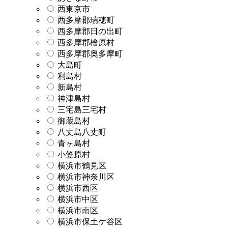
西東京市
西多摩郡瑞穂町
西多摩郡日の出町
西多摩郡檜原村
西多摩郡奥多摩町
大島町
利島村
新島村
神津島村
三宅島三宅村
御蔵島村
八丈島八丈町
青ヶ島村
小笠原村
横浜市鶴見区
横浜市神奈川区
横浜市西区
横浜市中区
横浜市南区
横浜市保土ケ谷区