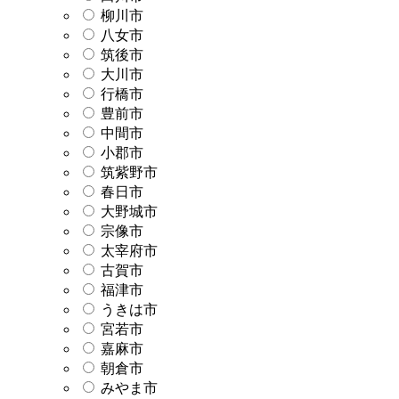
柳川市
八女市
筑後市
大川市
行橋市
豊前市
中間市
小郡市
筑紫野市
春日市
大野城市
宗像市
太宰府市
古賀市
福津市
うきは市
宮若市
嘉麻市
朝倉市
みやま市