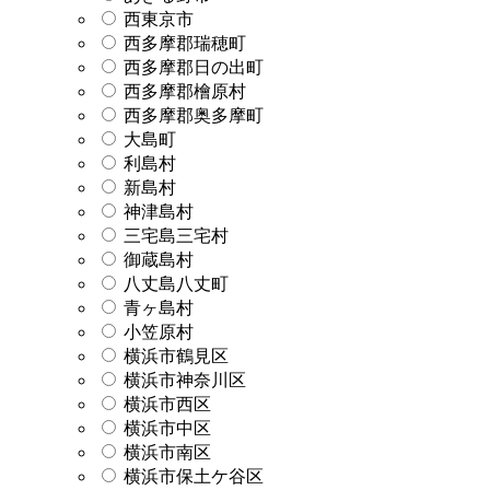
西東京市
西多摩郡瑞穂町
西多摩郡日の出町
西多摩郡檜原村
西多摩郡奥多摩町
大島町
利島村
新島村
神津島村
三宅島三宅村
御蔵島村
八丈島八丈町
青ヶ島村
小笠原村
横浜市鶴見区
横浜市神奈川区
横浜市西区
横浜市中区
横浜市南区
横浜市保土ケ谷区