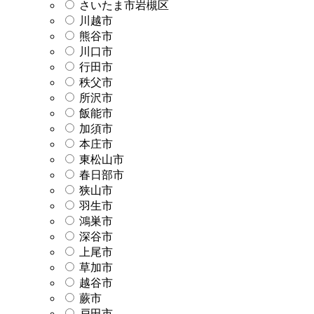
さいたま市岩槻区
川越市
熊谷市
川口市
行田市
秩父市
所沢市
飯能市
加須市
本庄市
東松山市
春日部市
狭山市
羽生市
鴻巣市
深谷市
上尾市
草加市
越谷市
蕨市
戸田市