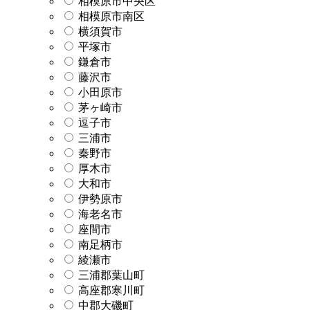
相模原市中央区
相模原市南区
横須賀市
平塚市
鎌倉市
藤沢市
小田原市
茅ヶ崎市
逗子市
三浦市
秦野市
厚木市
大和市
伊勢原市
海老名市
座間市
南足柄市
綾瀬市
三浦郡葉山町
高座郡寒川町
中郡大磯町