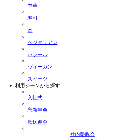
中華
寿司
肉
ベジタリアン
ハラール
ヴィーガン
スイーツ
利用シーンから探す
入社式
忘新年会
歓送迎会
社内懇親会