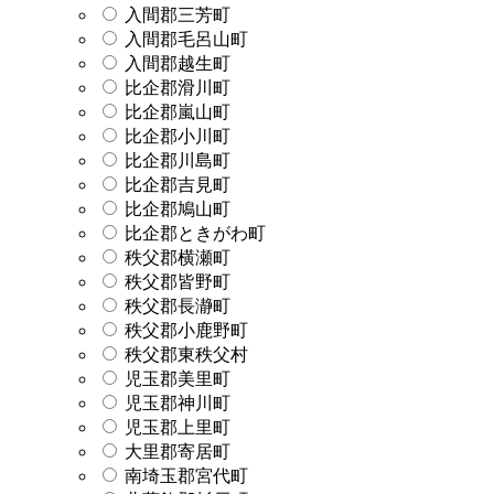
入間郡三芳町
入間郡毛呂山町
入間郡越生町
比企郡滑川町
比企郡嵐山町
比企郡小川町
比企郡川島町
比企郡吉見町
比企郡鳩山町
比企郡ときがわ町
秩父郡横瀬町
秩父郡皆野町
秩父郡長瀞町
秩父郡小鹿野町
秩父郡東秩父村
児玉郡美里町
児玉郡神川町
児玉郡上里町
大里郡寄居町
南埼玉郡宮代町