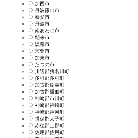
加西市
丹波篠山市
養父市
丹波市
南あわじ市
朝来市
淡路市
宍粟市
加東市
たつの市
川辺郡猪名川町
多可郡多可町
加古郡稲美町
加古郡播磨町
神崎郡市川町
神崎郡福崎町
神崎郡神河町
揖保郡太子町
赤穂郡上郡町
佐用郡佐用町