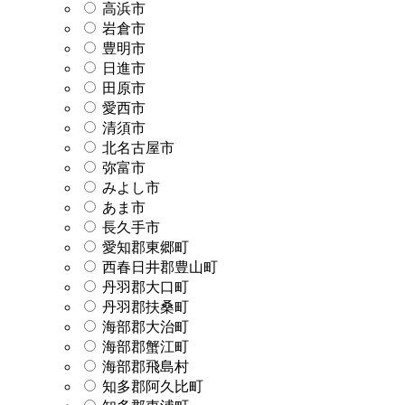
高浜市
岩倉市
豊明市
日進市
田原市
愛西市
清須市
北名古屋市
弥富市
みよし市
あま市
長久手市
愛知郡東郷町
西春日井郡豊山町
丹羽郡大口町
丹羽郡扶桑町
海部郡大治町
海部郡蟹江町
海部郡飛島村
知多郡阿久比町