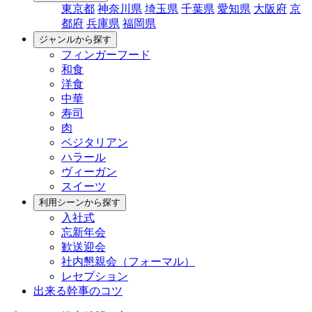
東京都
神奈川県
埼玉県
千葉県
愛知県
大阪府
京
都府
兵庫県
福岡県
ジャンルから探す
フィンガーフード
和食
洋食
中華
寿司
肉
ベジタリアン
ハラール
ヴィーガン
スイーツ
利用シーンから探す
入社式
忘新年会
歓送迎会
社内懇親会（フォーマル）
レセプション
出来る幹事のコツ