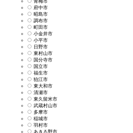
青梅市
府中市
昭島市
調布市
町田市
小金井市
小平市
日野市
東村山市
国分寺市
国立市
福生市
狛江市
東大和市
清瀬市
東久留米市
武蔵村山市
多摩市
稲城市
羽村市
あきる野市