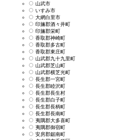
山武市
いすみ市
大網白里市
印旛郡酒々井町
印旛郡栄町
香取郡神崎町
香取郡多古町
香取郡東庄町
山武郡九十九里町
山武郡芝山町
山武郡横芝光町
長生郡一宮町
長生郡睦沢町
長生郡長生村
長生郡白子町
長生郡長柄町
長生郡長南町
夷隅郡大多喜町
夷隅郡御宿町
安房郡鋸南町