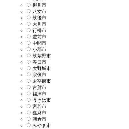
柳川市
八女市
筑後市
大川市
行橋市
豊前市
中間市
小郡市
筑紫野市
春日市
大野城市
宗像市
太宰府市
古賀市
福津市
うきは市
宮若市
嘉麻市
朝倉市
みやま市