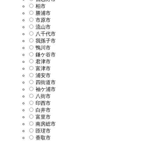
柏市
勝浦市
市原市
流山市
八千代市
我孫子市
鴨川市
鎌ケ谷市
君津市
富津市
浦安市
四街道市
袖ケ浦市
八街市
印西市
白井市
富里市
南房総市
匝瑳市
香取市