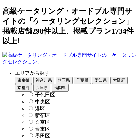
高級ケータリング・オードブル専門サ
イトの「ケータリングセレクション」
掲載店舗298件以上、掲載プラン1734件
以上!
エリアから探す
東京都
神奈川県
埼玉県
千葉県
愛知県
大阪府
京都府
兵庫県
福岡県
千代田区
中央区
港区
新宿区
文京区
台東区
墨田区