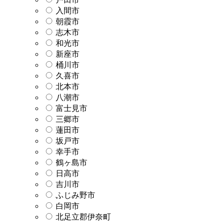
入間市
朝霞市
志木市
和光市
新座市
桶川市
久喜市
北本市
八潮市
富士見市
三郷市
蓮田市
坂戸市
幸手市
鶴ヶ島市
日高市
吉川市
ふじみ野市
白岡市
北足立郡伊奈町