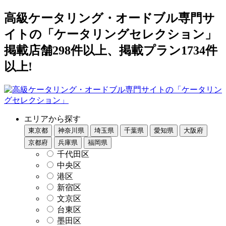
高級ケータリング・オードブル専門サ
イトの「ケータリングセレクション」
掲載店舗298件以上、掲載プラン1734件
以上!
エリアから探す
東京都
神奈川県
埼玉県
千葉県
愛知県
大阪府
京都府
兵庫県
福岡県
千代田区
中央区
港区
新宿区
文京区
台東区
墨田区