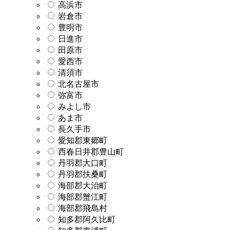
高浜市
岩倉市
豊明市
日進市
田原市
愛西市
清須市
北名古屋市
弥富市
みよし市
あま市
長久手市
愛知郡東郷町
西春日井郡豊山町
丹羽郡大口町
丹羽郡扶桑町
海部郡大治町
海部郡蟹江町
海部郡飛島村
知多郡阿久比町