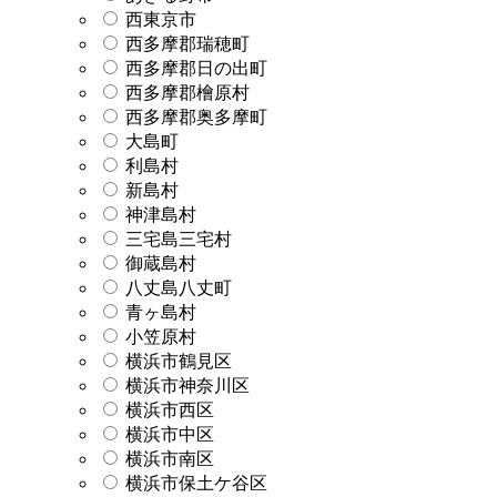
西東京市
西多摩郡瑞穂町
西多摩郡日の出町
西多摩郡檜原村
西多摩郡奥多摩町
大島町
利島村
新島村
神津島村
三宅島三宅村
御蔵島村
八丈島八丈町
青ヶ島村
小笠原村
横浜市鶴見区
横浜市神奈川区
横浜市西区
横浜市中区
横浜市南区
横浜市保土ケ谷区