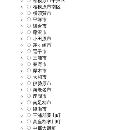
相模原市中央区
相模原市南区
横須賀市
平塚市
鎌倉市
藤沢市
小田原市
茅ヶ崎市
逗子市
三浦市
秦野市
厚木市
大和市
伊勢原市
海老名市
座間市
南足柄市
綾瀬市
三浦郡葉山町
高座郡寒川町
中郡大磯町