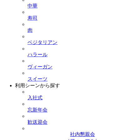
中華
寿司
肉
ベジタリアン
ハラール
ヴィーガン
スイーツ
利用シーンから探す
入社式
忘新年会
歓送迎会
社内懇親会