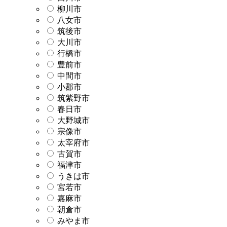
柳川市
八女市
筑後市
大川市
行橋市
豊前市
中間市
小郡市
筑紫野市
春日市
大野城市
宗像市
太宰府市
古賀市
福津市
うきは市
宮若市
嘉麻市
朝倉市
みやま市