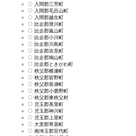
入間郡三芳町
入間郡毛呂山町
入間郡越生町
比企郡滑川町
比企郡嵐山町
比企郡小川町
比企郡川島町
比企郡吉見町
比企郡鳩山町
比企郡ときがわ町
秩父郡横瀬町
秩父郡皆野町
秩父郡長瀞町
秩父郡小鹿野町
秩父郡東秩父村
児玉郡美里町
児玉郡神川町
児玉郡上里町
大里郡寄居町
南埼玉郡宮代町