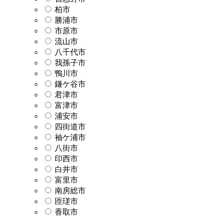
柏市
勝浦市
市原市
流山市
八千代市
我孫子市
鴨川市
鎌ケ谷市
君津市
富津市
浦安市
四街道市
袖ケ浦市
八街市
印西市
白井市
富里市
南房総市
匝瑳市
香取市