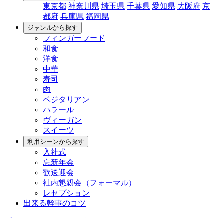
東京都
神奈川県
埼玉県
千葉県
愛知県
大阪府
京
都府
兵庫県
福岡県
ジャンルから探す
フィンガーフード
和食
洋食
中華
寿司
肉
ベジタリアン
ハラール
ヴィーガン
スイーツ
利用シーンから探す
入社式
忘新年会
歓送迎会
社内懇親会（フォーマル）
レセプション
出来る幹事のコツ