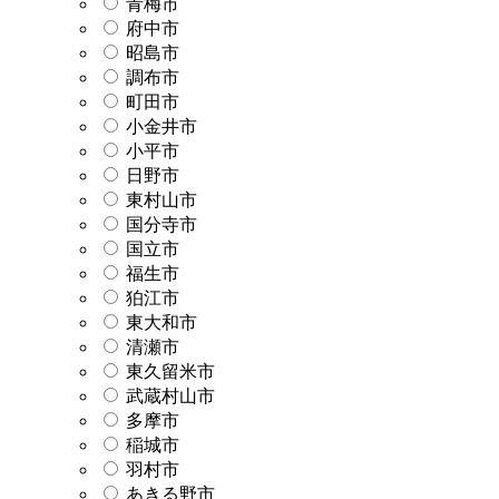
青梅市
府中市
昭島市
調布市
町田市
小金井市
小平市
日野市
東村山市
国分寺市
国立市
福生市
狛江市
東大和市
清瀬市
東久留米市
武蔵村山市
多摩市
稲城市
羽村市
あきる野市