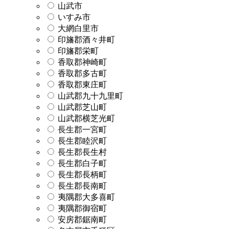
山武市
いすみ市
大網白里市
印旛郡酒々井町
印旛郡栄町
香取郡神崎町
香取郡多古町
香取郡東庄町
山武郡九十九里町
山武郡芝山町
山武郡横芝光町
長生郡一宮町
長生郡睦沢町
長生郡長生村
長生郡白子町
長生郡長柄町
長生郡長南町
夷隅郡大多喜町
夷隅郡御宿町
安房郡鋸南町