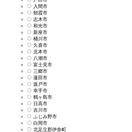
入間市
朝霞市
志木市
和光市
新座市
桶川市
久喜市
北本市
八潮市
富士見市
三郷市
蓮田市
坂戸市
幸手市
鶴ヶ島市
日高市
吉川市
ふじみ野市
白岡市
北足立郡伊奈町