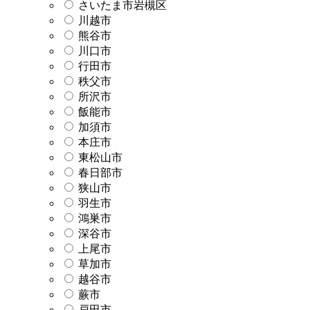
さいたま市岩槻区
川越市
熊谷市
川口市
行田市
秩父市
所沢市
飯能市
加須市
本庄市
東松山市
春日部市
狭山市
羽生市
鴻巣市
深谷市
上尾市
草加市
越谷市
蕨市
戸田市