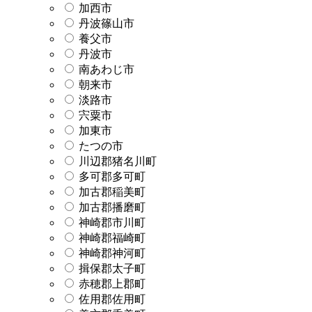
加西市
丹波篠山市
養父市
丹波市
南あわじ市
朝来市
淡路市
宍粟市
加東市
たつの市
川辺郡猪名川町
多可郡多可町
加古郡稲美町
加古郡播磨町
神崎郡市川町
神崎郡福崎町
神崎郡神河町
揖保郡太子町
赤穂郡上郡町
佐用郡佐用町