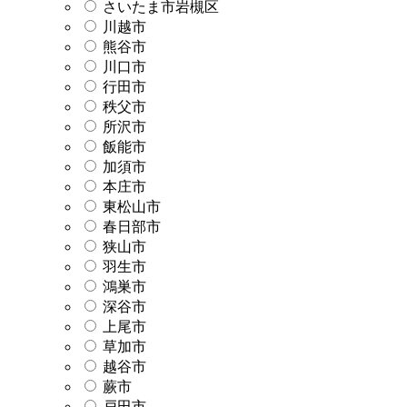
さいたま市岩槻区
川越市
熊谷市
川口市
行田市
秩父市
所沢市
飯能市
加須市
本庄市
東松山市
春日部市
狭山市
羽生市
鴻巣市
深谷市
上尾市
草加市
越谷市
蕨市
戸田市