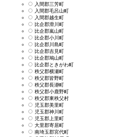
入間郡三芳町
入間郡毛呂山町
入間郡越生町
比企郡滑川町
比企郡嵐山町
比企郡小川町
比企郡川島町
比企郡吉見町
比企郡鳩山町
比企郡ときがわ町
秩父郡横瀬町
秩父郡皆野町
秩父郡長瀞町
秩父郡小鹿野町
秩父郡東秩父村
児玉郡美里町
児玉郡神川町
児玉郡上里町
大里郡寄居町
南埼玉郡宮代町