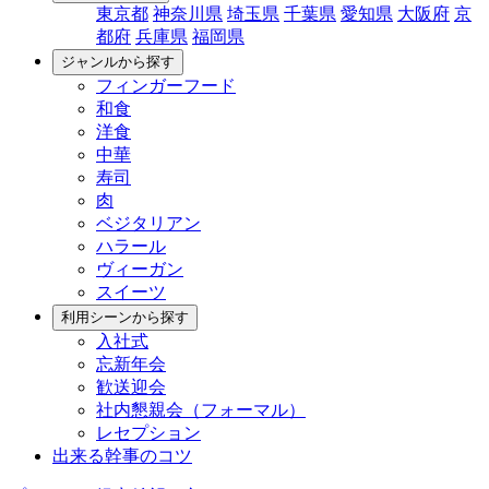
東京都
神奈川県
埼玉県
千葉県
愛知県
大阪府
京
都府
兵庫県
福岡県
ジャンルから探す
フィンガーフード
和食
洋食
中華
寿司
肉
ベジタリアン
ハラール
ヴィーガン
スイーツ
利用シーンから探す
入社式
忘新年会
歓送迎会
社内懇親会（フォーマル）
レセプション
出来る幹事のコツ