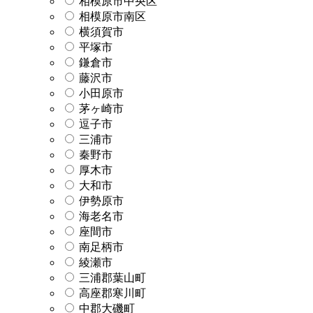
相模原市中央区
相模原市南区
横須賀市
平塚市
鎌倉市
藤沢市
小田原市
茅ヶ崎市
逗子市
三浦市
秦野市
厚木市
大和市
伊勢原市
海老名市
座間市
南足柄市
綾瀬市
三浦郡葉山町
高座郡寒川町
中郡大磯町