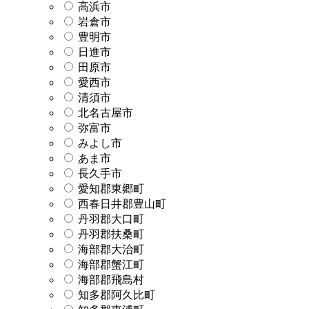
高浜市
岩倉市
豊明市
日進市
田原市
愛西市
清須市
北名古屋市
弥富市
みよし市
あま市
長久手市
愛知郡東郷町
西春日井郡豊山町
丹羽郡大口町
丹羽郡扶桑町
海部郡大治町
海部郡蟹江町
海部郡飛島村
知多郡阿久比町