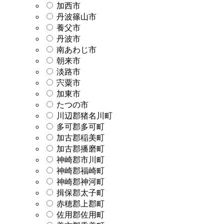
加西市
丹波篠山市
養父市
丹波市
南あわじ市
朝来市
淡路市
宍粟市
加東市
たつの市
川辺郡猪名川町
多可郡多可町
加古郡稲美町
加古郡播磨町
神崎郡市川町
神崎郡福崎町
神崎郡神河町
揖保郡太子町
赤穂郡上郡町
佐用郡佐用町