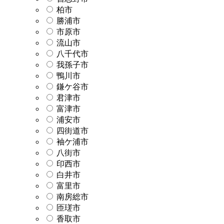
柏市
勝浦市
市原市
流山市
八千代市
我孫子市
鴨川市
鎌ケ谷市
君津市
富津市
浦安市
四街道市
袖ケ浦市
八街市
印西市
白井市
富里市
南房総市
匝瑳市
香取市