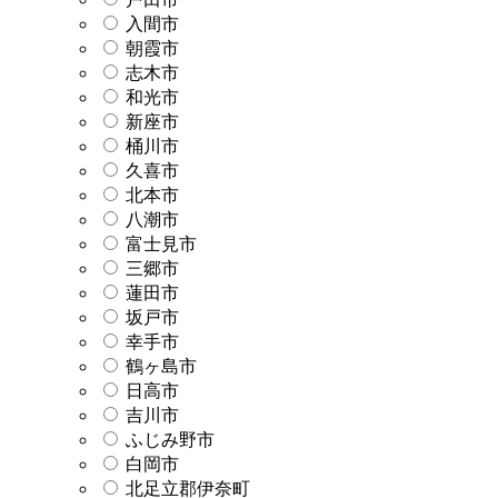
入間市
朝霞市
志木市
和光市
新座市
桶川市
久喜市
北本市
八潮市
富士見市
三郷市
蓮田市
坂戸市
幸手市
鶴ヶ島市
日高市
吉川市
ふじみ野市
白岡市
北足立郡伊奈町