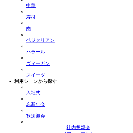
中華
寿司
肉
ベジタリアン
ハラール
ヴィーガン
スイーツ
利用シーンから探す
入社式
忘新年会
歓送迎会
社内懇親会