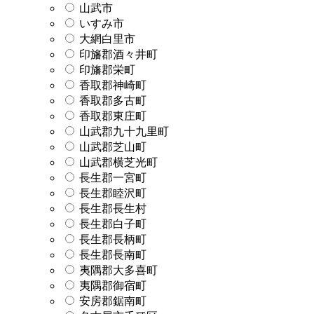
山武市
いすみ市
大網白里市
印旛郡酒々井町
印旛郡栄町
香取郡神崎町
香取郡多古町
香取郡東庄町
山武郡九十九里町
山武郡芝山町
山武郡横芝光町
長生郡一宮町
長生郡睦沢町
長生郡長生村
長生郡白子町
長生郡長柄町
長生郡長南町
夷隅郡大多喜町
夷隅郡御宿町
安房郡鋸南町