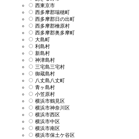
西東京市
西多摩郡瑞穂町
西多摩郡日の出町
西多摩郡檜原村
西多摩郡奥多摩町
大島町
利島村
新島村
神津島村
三宅島三宅村
御蔵島村
八丈島八丈町
青ヶ島村
小笠原村
横浜市鶴見区
横浜市神奈川区
横浜市西区
横浜市中区
横浜市南区
横浜市保土ケ谷区