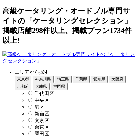
高級ケータリング・オードブル専門サ
イトの「ケータリングセレクション」
掲載店舗298件以上、掲載プラン1734件
以上!
エリアから探す
東京都
神奈川県
埼玉県
千葉県
愛知県
大阪府
京都府
兵庫県
福岡県
千代田区
中央区
港区
新宿区
文京区
台東区
墨田区