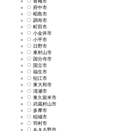
青梅市
府中市
昭島市
調布市
町田市
小金井市
小平市
日野市
東村山市
国分寺市
国立市
福生市
狛江市
東大和市
清瀬市
東久留米市
武蔵村山市
多摩市
稲城市
羽村市
あきる野市