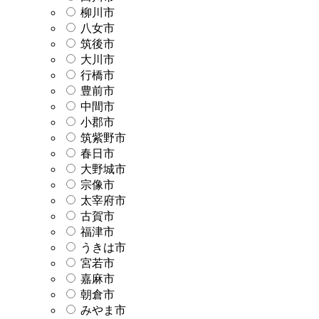
柳川市
八女市
筑後市
大川市
行橋市
豊前市
中間市
小郡市
筑紫野市
春日市
大野城市
宗像市
太宰府市
古賀市
福津市
うきは市
宮若市
嘉麻市
朝倉市
みやま市