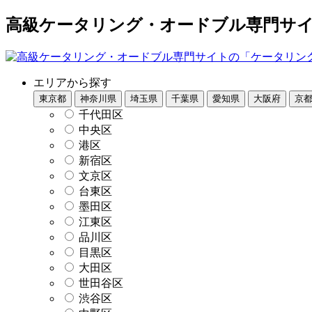
高級ケータリング・オードブル専門サイト
エリアから探す
東京都
神奈川県
埼玉県
千葉県
愛知県
大阪府
京
千代田区
中央区
港区
新宿区
文京区
台東区
墨田区
江東区
品川区
目黒区
大田区
世田谷区
渋谷区