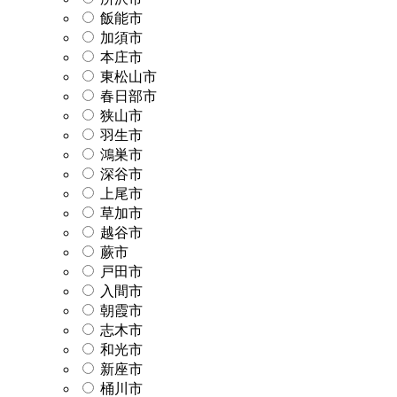
飯能市
加須市
本庄市
東松山市
春日部市
狭山市
羽生市
鴻巣市
深谷市
上尾市
草加市
越谷市
蕨市
戸田市
入間市
朝霞市
志木市
和光市
新座市
桶川市