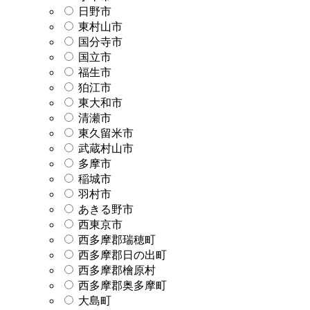
日野市
東村山市
国分寺市
国立市
福生市
狛江市
東大和市
清瀬市
東久留米市
武蔵村山市
多摩市
稲城市
羽村市
あきる野市
西東京市
西多摩郡瑞穂町
西多摩郡日の出町
西多摩郡檜原村
西多摩郡奥多摩町
大島町