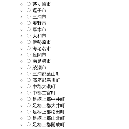
茅ヶ崎市
逗子市
三浦市
秦野市
厚木市
大和市
伊勢原市
海老名市
座間市
南足柄市
綾瀬市
三浦郡葉山町
高座郡寒川町
中郡大磯町
中郡二宮町
足柄上郡中井町
足柄上郡大井町
足柄上郡松田町
足柄上郡山北町
足柄上郡開成町